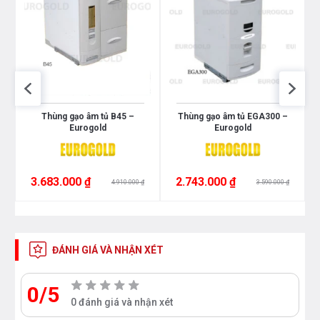
Thùng gạo âm tủ B45 –
Thùng gạo âm tủ EGA300 –
Eurogold
Eurogold
3.683.000 ₫
2.743.000 ₫
4.910.000 ₫
3.590.000 ₫
ĐÁNH GIÁ VÀ NHẬN XÉT
0/5
0 đánh giá và nhận xét