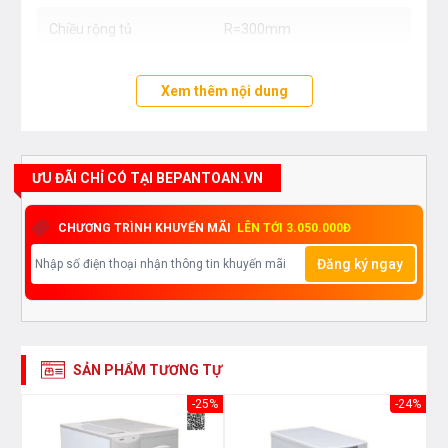
Chiều rộng tủ
R=300mm
Xem thêm nội dung
ƯU ĐÃI CHỈ CÓ TẠI BEPANTOAN.VN
CHƯƠNG TRÌNH KHUYẾN MÃI
LÊN TỚI 3.050.000Đ
Đăng ký ngay
SẢN PHẨM TƯƠNG TỰ
33%
-25%
-24%