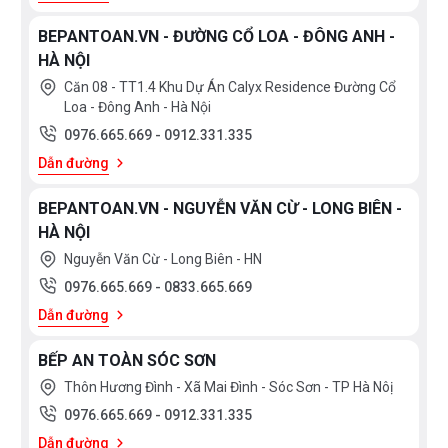
BEPANTOAN.VN - ĐƯỜNG CỔ LOA - ĐÔNG ANH -
HÀ NỘI
Căn 08 - TT1.4 Khu Dự Án Calyx Residence Đường Cổ
Loa - Đông Anh - Hà Nội
0976.665.669
-
0912.331.335
Dẫn đường
BEPANTOAN.VN - NGUYỄN VĂN CỪ - LONG BIÊN -
HÀ NỘI
Nguyễn Văn Cừ - Long Biên - HN
0976.665.669
-
0833.665.669
Dẫn đường
BẾP AN TOÀN SÓC SƠN
Thôn Hương Đình - Xã Mai Đình - Sóc Sơn - TP Hà Nôị
0976.665.669
-
0912.331.335
Dẫn đường