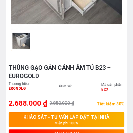
THÙNG GẠO GẮN CÁNH ÂM TỦ B23 –
EUROGOLD
Thương hiệu
Mã sản phẩm
Xuất xứ
EROGOLG
B23
2.688.000 ₫
3.850.000 ₫
Tiết kiệm 30%
KHẢO SÁT - TƯ VẤN LẮP ĐẶT TẠI NHÀ
Miễn phí 100%