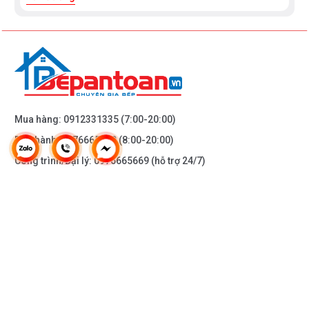
Mua hàng:
0912331335
(7:00-20:00)
Bảo hành:
0976665669
(8:00-20:00)
Công trình/Đại lý:
0976665669
(hỗ trợ 24/7)
THÔNG TIN KHÁC
DOANH NGHIỆP