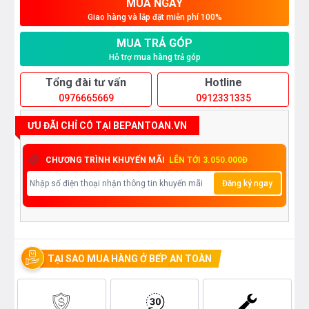
MUA NGAY
Giao hàng và lắp đặt miễn phí 100%
MUA TRẢ GÓP
Hỗ trợ mua hàng trả góp
Tổng đài tư vấn
Hotline
0976665669
0912331335
ƯU ĐÃI CHỈ CÓ TẠI BEPANTOAN.VN
CHƯƠNG TRÌNH KHUYẾN MÃI
LÊN TỚI 3.050.000Đ
Đăng ký ngay
TẠI SAO MUA HÀNG Ở BẾP AN TOÀN