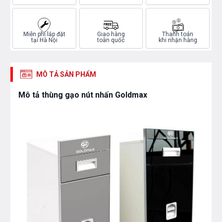
Miễn phí lắp đặt
Giao hàng
Thanh toán
tại Hà Nội
toàn quốc
khi nhận hàng
MÔ TẢ SẢN PHẨM
Mô tả thùng gạo nút nhấn Goldmax