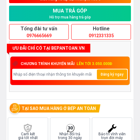
MUA TRẢ GÓP
Hỗ trợ mua hàng trả góp
Tổng đài tư vấn
Hotline
0976665669
0912331335
ƯU ĐÃI CHỈ CÓ TẠI BEPANTOAN.VN
CHƯƠNG TRÌNH KHUYẾN MÃI
LÊN TỚI 3.050.000Đ
Đăng ký ngay
TẠI SAO MUA HÀNG Ở BẾP AN TOÀN
Cam kết
Nhận đổi trả
Bảo trì vĩnh viễn
giá tốt nhất
trong 30 ngày
trọn đời máy