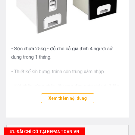
- Sức chứa 25kg - đủ cho cả gia đình 4 người sử
dụng trong 1 tháng.
- Thiết kế kín bưng, tránh côn trùng xâm nhập.
- Nút nhấn vững chắc, lấy gạo đơn giản chỉ với 1 lần
nhấn.
Xem thêm nội dung
- Khay lấy gạo nằm dưới cùng, tiện lợi mỗi khi sử
dụng.
- Mặt gương màu đen sáng bóng, phù hợp với phong
ƯU ĐÃI CHỈ CÓ TẠI BEPANTOAN.VN