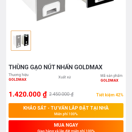
THÙNG GẠO NÚT NHẤN GOLDMAX
Thương hiệu
Mã sản phẩm
Xuất xứ
GOLDMAX
GOLDMAX
1.420.000 ₫
2.450.000 ₫
Tiết kiệm 42%
KHẢO SÁT - TƯ VẤN LẮP ĐẶT TẠI NHÀ
Miễn phí 100%
MUA NGAY
Giao hàng và lắp đặt miễn phí 100%