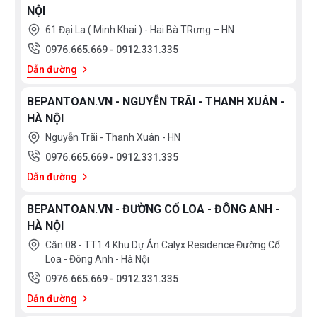
NỘI
61 Đại La ( Minh Khai ) - Hai Bà TRưng – HN
0976.665.669
-
0912.331.335
Dẫn đường
BEPANTOAN.VN - NGUYỄN TRÃI - THANH XUÂN -
HÀ NỘI
Nguyễn Trãi - Thanh Xuân - HN
0976.665.669
-
0912.331.335
Dẫn đường
BEPANTOAN.VN - ĐƯỜNG CỔ LOA - ĐÔNG ANH -
HÀ NỘI
Căn 08 - TT1.4 Khu Dự Án Calyx Residence Đường Cổ
Loa - Đông Anh - Hà Nội
0976.665.669
-
0912.331.335
Dẫn đường