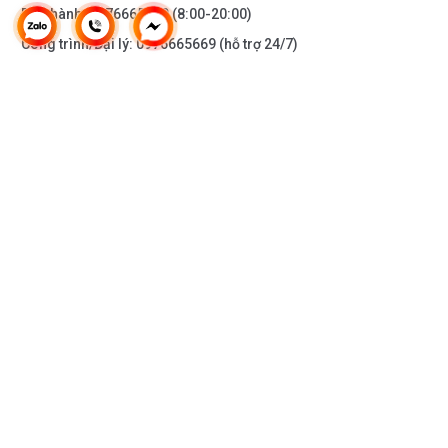
Bảo hành:
0976665669
(8:00-20:00)
Công trình/Đại lý:
0976665669
(hỗ trợ 24/7)
THÔNG TIN KHÁC
DOANH NGHIỆP
DANH MỤC SẢN PHẨM
HỖ TRỢ KHÁCH HÀNG
KẾT NỐI VỚI CHÚNG TÔI