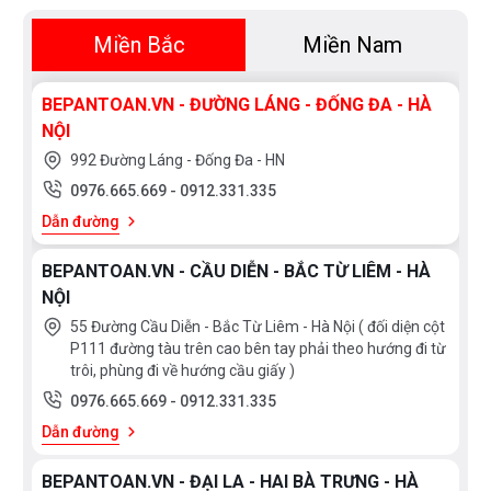
Miền Bắc
Miền Nam
BEPANTOAN.VN - ĐƯỜNG LÁNG - ĐỐNG ĐA - HÀ
NỘI
992 Đường Láng - Đống Đa - HN
0976.665.669
-
0912.331.335
Dẫn đường
BEPANTOAN.VN - CẦU DIỄN - BẮC TỪ LIÊM - HÀ
NỘI
55 Đường Cầu Diễn - Bắc Từ Liêm - Hà Nội ( đối diện cột
P111 đường tàu trên cao bên tay phải theo hướng đi từ
trôi, phùng đi về hướng cầu giấy )
0976.665.669
-
0912.331.335
Dẫn đường
BEPANTOAN.VN - ĐẠI LA - HAI BÀ TRƯNG - HÀ