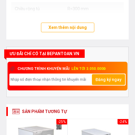
Chiều rộng tủ
R=300 mm
Xem thêm nội dung
ƯU ĐÃI CHỈ CÓ TẠI BEPANTOAN.VN
CHƯƠNG TRÌNH KHUYẾN MÃI
LÊN TỚI 3.050.000Đ
Đăng ký ngay
SẢN PHẨM TƯƠNG TỰ
33%
-25%
-24%