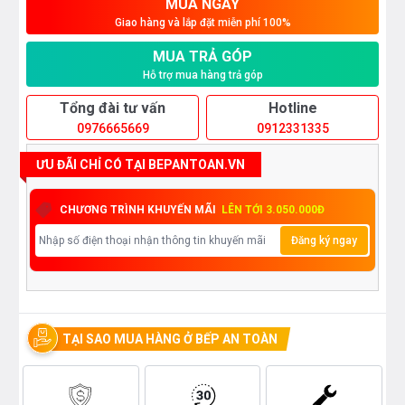
MUA NGAY
Giao hàng và lắp đặt miễn phí 100%
MUA TRẢ GÓP
Hỗ trợ mua hàng trả góp
Tổng đài tư vấn
Hotline
0976665669
0912331335
ƯU ĐÃI CHỈ CÓ TẠI BEPANTOAN.VN
CHƯƠNG TRÌNH KHUYẾN MÃI
LÊN TỚI 3.050.000Đ
Đăng ký ngay
TẠI SAO MUA HÀNG Ở BẾP AN TOÀN