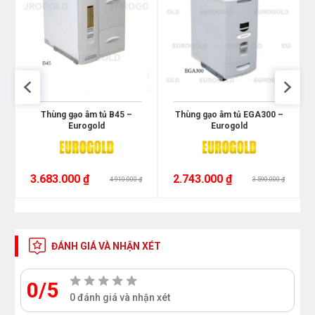
Thùng gạo âm tủ B45 –
Thùng gạo âm tủ EGA300 –
Eurogold
Eurogold
3.683.000 ₫
2.743.000 ₫
4.910.000 ₫
3.590.000 ₫
ĐÁNH GIÁ VÀ NHẬN XÉT
0/5
0 đánh giá và nhận xét