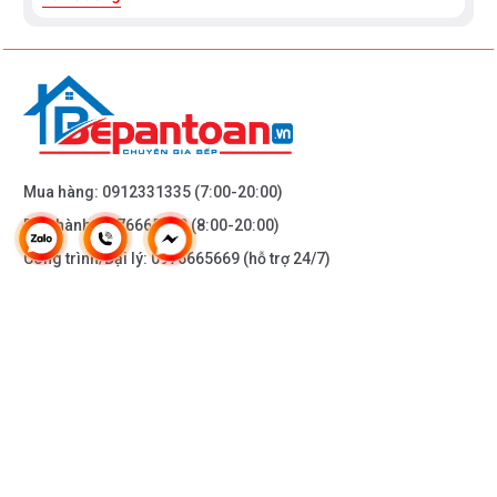
Mua hàng:
0912331335
(7:00-20:00)
Bảo hành:
0976665669
(8:00-20:00)
Công trình/Đại lý:
0976665669
(hỗ trợ 24/7)
THÔNG TIN KHÁC
DOANH NGHIỆP