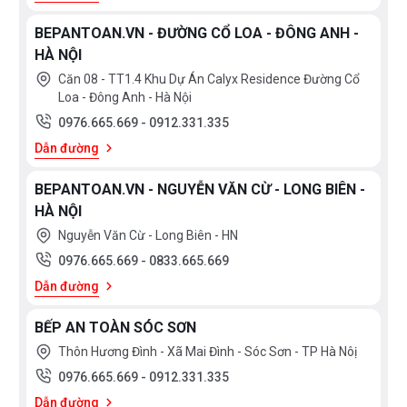
BEPANTOAN.VN - ĐƯỜNG CỔ LOA - ĐÔNG ANH -
HÀ NỘI
Căn 08 - TT1.4 Khu Dự Án Calyx Residence Đường Cổ
Loa - Đông Anh - Hà Nội
0976.665.669
-
0912.331.335
Dẫn đường
BEPANTOAN.VN - NGUYỄN VĂN CỪ - LONG BIÊN -
HÀ NỘI
Nguyễn Văn Cừ - Long Biên - HN
0976.665.669
-
0833.665.669
Dẫn đường
BẾP AN TOÀN SÓC SƠN
Thôn Hương Đình - Xã Mai Đình - Sóc Sơn - TP Hà Nôị
0976.665.669
-
0912.331.335
Dẫn đường