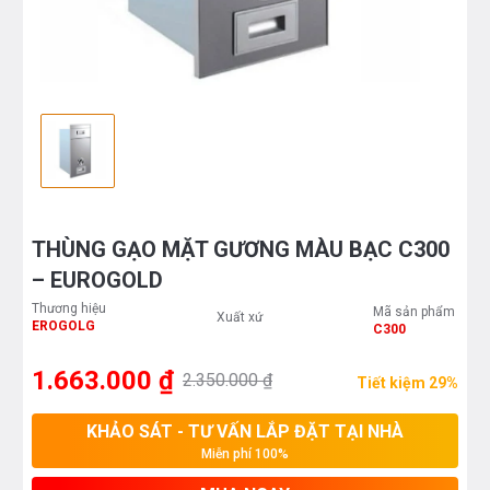
THÙNG GẠO MẶT GƯƠNG MÀU BẠC C300
– EUROGOLD
Thương hiệu
Mã sản phẩm
Xuất xứ
EROGOLG
C300
1.663.000 ₫
2.350.000 ₫
Tiết kiệm 29%
KHẢO SÁT - TƯ VẤN LẮP ĐẶT TẠI NHÀ
Miễn phí 100%