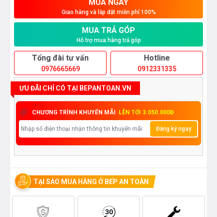
MUA NGAY
Giao hàng và lắp đặt miễn phí 100%
MUA TRẢ GÓP
Hỗ trợ mua hàng trả góp
Tổng đài tư vấn
Hotline
0976665669
0912331335
ƯU ĐÃI CHỈ CÓ TẠI BEPANTOAN.VN
CHƯƠNG TRÌNH KHUYẾN MÃI
LÊN TỚI 3.050.000Đ
Đăng ký ngay
TẠI SAO MUA HÀNG Ở BẾP AN TOÀN