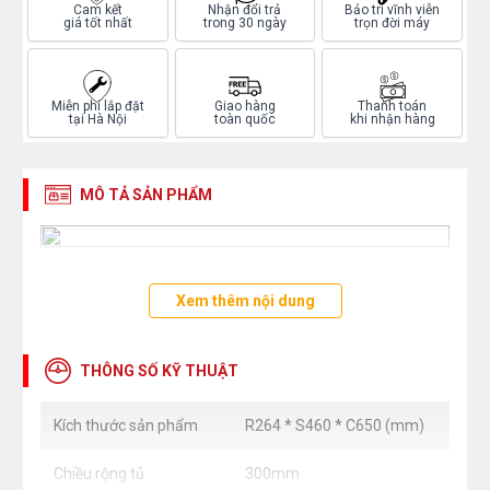
Cam kết
Nhận đổi trả
Bảo trì vĩnh viễn
giá tốt nhất
trong 30 ngày
trọn đời máy
Miễn phí lắp đặt
Giao hàng
Thanh toán
tại Hà Nội
toàn quốc
khi nhận hàng
MÔ TẢ SẢN PHẨM
Xem thêm nội dung
THÔNG SỐ KỸ THUẬT
Kích thước sản phẩm
R264 * S460 * C650 (mm)
Chiều rộng tủ
300mm