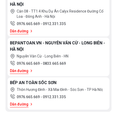
HÀ NỘI
Căn 08 - TT1.4 Khu Dự Án Calyx Residence Đường Cổ
Loa - Đông Anh - Hà Nội
0976.665.669
-
0912.331.335
Dẫn đường
BEPANTOAN.VN - NGUYỄN VĂN CỪ - LONG BIÊN -
HÀ NỘI
Nguyễn Văn Cừ - Long Biên - HN
0976.665.669
-
0833.665.669
Dẫn đường
BẾP AN TOÀN SÓC SƠN
Thôn Hương Đình - Xã Mai Đình - Sóc Sơn - TP Hà Nôị
0976.665.669
-
0912.331.335
Dẫn đường