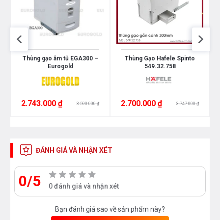
Thùng gạo âm tủ EGA300 –
Thùng Gạo Hafele Spinto
Eurogold
549.32.758
2.743.000 ₫
2.700.000 ₫
3.590.000 ₫
3.747.000 ₫
ĐÁNH GIÁ VÀ NHẬN XÉT
0/5
0 đánh giá và nhận xét
Bạn đánh giá sao về sản phẩm này?