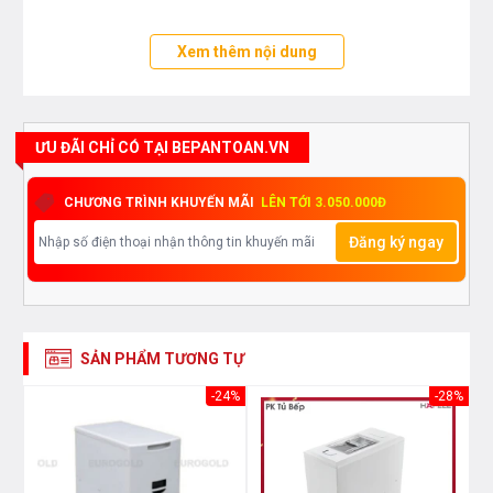
Xem thêm nội dung
ƯU ĐÃI CHỈ CÓ TẠI BEPANTOAN.VN
CHƯƠNG TRÌNH KHUYẾN MÃI
LÊN TỚI 3.050.000Đ
Đăng ký ngay
SẢN PHẨM TƯƠNG TỰ
33%
-24%
-28%