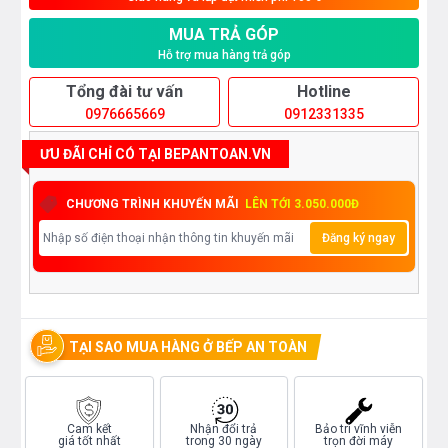
MUA TRẢ GÓP
Hỗ trợ mua hàng trả góp
Tổng đài tư vấn
Hotline
0976665669
0912331335
ƯU ĐÃI CHỈ CÓ TẠI BEPANTOAN.VN
CHƯƠNG TRÌNH KHUYẾN MÃI
LÊN TỚI 3.050.000Đ
Đăng ký ngay
TẠI SAO MUA HÀNG Ở BẾP AN TOÀN
Cam kết
Nhận đổi trả
Bảo trì vĩnh viễn
giá tốt nhất
trong 30 ngày
trọn đời máy