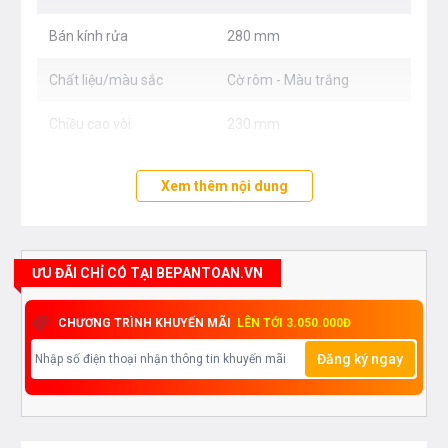
Bán kính rửa
280 mm
Chất liệu/màu sắc
Cờ rôm - Màu trắng
Chiều cao vòi
230 mm
Xem thêm nội dung
ƯU ĐÃI CHỈ CÓ TẠI BEPANTOAN.VN
CHƯƠNG TRÌNH KHUYẾN MÃI
LÊN TỚI 3.050.000Đ
Đăng ký ngay