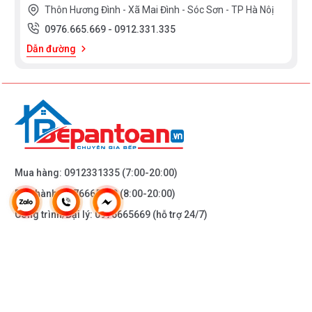
Thôn Hương Đình - Xã Mai Đình - Sóc Sơn - TP Hà Nôị
0976.665.669
-
0912.331.335
Dẫn đường
Mua hàng:
0912331335
(7:00-20:00)
Bảo hành:
0976665669
(8:00-20:00)
Công trình/Đại lý:
0976665669
(hỗ trợ 24/7)
THÔNG TIN KHÁC