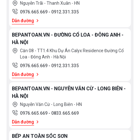
Nguyễn Trãi - Thanh Xuân - HN
0976.665.669
-
0912.331.335
Dẫn đường
BEPANTOAN.VN - ĐƯỜNG CỔ LOA - ĐÔNG ANH -
HÀ NỘI
Căn 08 - TT1.4 Khu Dự Án Calyx Residence Đường Cổ
Loa - Đông Anh - Hà Nội
0976.665.669
-
0912.331.335
Dẫn đường
BEPANTOAN.VN - NGUYỄN VĂN CỪ - LONG BIÊN -
HÀ NỘI
Nguyễn Văn Cừ - Long Biên - HN
0976.665.669
-
0833.665.669
Dẫn đường
BẾP AN TOÀN SÓC SƠN