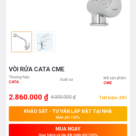
VÒI RỬA CATA CME
Thương hiệu
Mã sản phẩm
Xuất xứ
CATA
CME
2.860.000 ₫
4.000.000 ₫
Tiết kiệm 29%
KHẢO SÁT - TƯ VẤN LẮP ĐẶT TẠI NHÀ
Miễn phí 100%
MUA NGAY
Giao hàng và lắp đặt miễn phí 100%