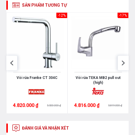
SẢN PHẨM TƯƠNG TỰ
54%
-12%
-17%
Vòi rửa Franke CT 304C
Vòi rửa TEKA MB2 pull out
(high)
4.820.000 ₫
4.816.000 ₫
5.500.000 ₫
5.819.000 ₫
ĐÁNH GIÁ VÀ NHẬN XÉT