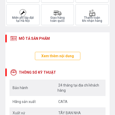
Miễn phí lắp đặt
Giao hàng
Thanh toán
tại Hà Nội
toàn quốc
khi nhận hàng
MÔ TẢ SẢN PHẨM
Xem thêm nội dung
THÔNG SỐ KỸ THUẬT
24 tháng tại địa chỉ khách
Bảo hành
hàng
Hãng sản xuất
CATA
Xuất xứ
TÂY BAN NHA