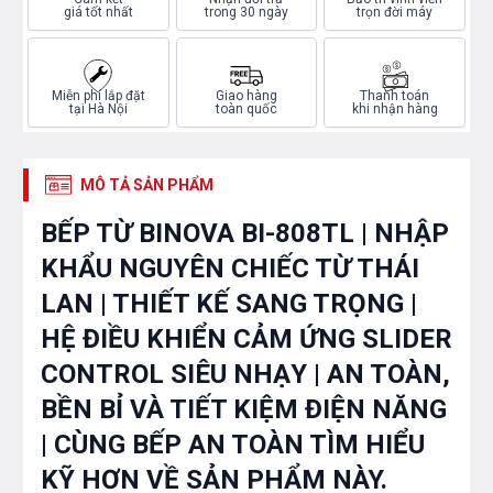
giá tốt nhất
trong 30 ngày
trọn đời máy
Miễn phí lắp đặt
Giao hàng
Thanh toán
tại Hà Nội
toàn quốc
khi nhận hàng
MÔ TẢ SẢN PHẨM
BẾP TỪ BINOVA BI-808TL | NHẬP
KHẨU NGUYÊN CHIẾC TỪ THÁI
LAN | THIẾT KẾ SANG TRỌNG |
HỆ ĐIỀU KHIỂN CẢM ỨNG SLIDER
CONTROL SIÊU NHẠY | AN TOÀN,
BỀN BỈ VÀ TIẾT KIỆM ĐIỆN NĂNG
| CÙNG BẾP AN TOÀN TÌM HIỂU
KỸ HƠN VỀ SẢN PHẨM NÀY.