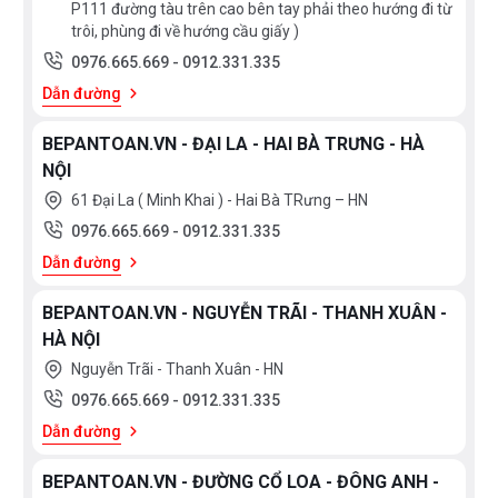
P111 đường tàu trên cao bên tay phải theo hướng đi từ
nấu sau đó ấn nút khởi động bếp sau thời gian 1-2
trôi, phùng đi về hướng cầu giấy )
giây bếp sẽ tự động tìm vùng nấu đã có nồi, ta chỉ
0976.665.669
-
0912.331.335
việc điều chỉnh mức công suất to nhỏ theo ý muốn mà
Dẫn đường
không phải thao tác chọn vùng nấu như bếp thông
BEPANTOAN.VN - ĐẠI LA - HAI BÀ TRƯNG - HÀ
thường. Công nghệ
Inverter
được áp dụng trên bếp
NỘI
từ Binova BI-808TL có khả năng phản ứng thay đổi
61 Đại La ( Minh Khai ) - Hai Bà TRưng – HN
công suất theo điều khiển ngay tức thì, khi người dùng
0976.665.669
-
0912.331.335
điều chỉnh tăng giảm nhiệt độ đun nấu, bếp điều chỉnh
Dẫn đường
thay đổi tức thì về mức nhiệt độ mong muốn.
BEPANTOAN.VN - NGUYỄN TRÃI - THANH XUÂN -
HÀ NỘI
Nguyễn Trãi - Thanh Xuân - HN
0976.665.669
-
0912.331.335
Bếp từ Binova BI-808TL - Thiết kế mới cùng những
Dẫn đường
trải nghiệm mới
BEPANTOAN.VN - ĐƯỜNG CỔ LOA - ĐÔNG ANH -
Bếp từ Binova BI-808TL sử dụng bảng điều khiển