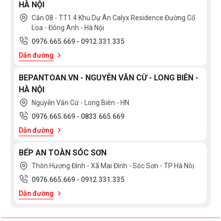
HÀ NỘI
cảm ứng dạng trượt
Slider Control
hiện đại với 9 cấp
Căn 08 - TT1.4 Khu Dự Án Calyx Residence Đường Cổ
độ công suất nhiệt độ khác nhau, điều khiển dễ dàng
Loa - Đông Anh - Hà Nội
bằng một ngón tay, mọi chương trình nấu đều được
0976.665.669
-
0912.331.335
hiển thị qua đèn Led sắc nét để bạn điều chỉnh cho
Dẫn đường
phù hợp với các món ăn. Bếp còn được trang bị thêm
BEPANTOAN.VN - NGUYỄN VĂN CỪ - LONG BIÊN -
các chức năng nấu thông minh là: tính năng tạm dừng,
HÀ NỘI
hâm nóng, chiên xào, đun nước, hấp hầm.
Nguyễn Văn Cừ - Long Biên - HN
0976.665.669
-
0833.665.669
Dẫn đường
BẾP AN TOÀN SÓC SƠN
Thôn Hương Đình - Xã Mai Đình - Sóc Sơn - TP Hà Nôị
Bếp từ Binova BI-808TL thiết kế bảng điều khiển
0976.665.669
-
0912.331.335
dạng trượt Slider Control cùng các tiện ích được
Dẫn đường
cài đặt sẵn. Siêu nhạy, dễ dàng sử dụng và phù
hợp với nhiều lứa tuổi.