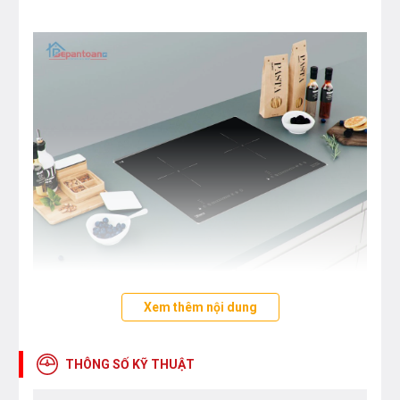
Xem thêm nội dung
Bếp từ Binova
BI-808TL sử dụng mặt
kính
Eurokera
sản xuất tại
Pháp
, mặt kính được làm
THÔNG SỐ KỸ THUẬT
từ chất liệu gốm thủy tinh có khả năng chịu nhiệt lên
đến 1000°C, kháng sốc 750°C. Bề mặt kính chịu nóng