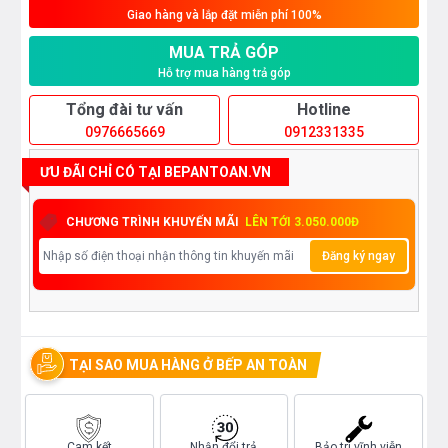
Giao hàng và lắp đặt miễn phí 100%
MUA TRẢ GÓP
Hỗ trợ mua hàng trả góp
Tổng đài tư vấn
Hotline
0976665669
0912331335
ƯU ĐÃI CHỈ CÓ TẠI BEPANTOAN.VN
CHƯƠNG TRÌNH KHUYẾN MÃI
LÊN TỚI 3.050.000Đ
Đăng ký ngay
TẠI SAO MUA HÀNG Ở BẾP AN TOÀN
Cam kết
Nhận đổi trả
Bảo trì vĩnh viễn