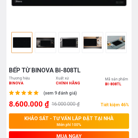
BẾP TỪ BINOVA BI-808TL
Thương hiệu
Xuất xứ
Mã sản phẩm
BINOVA
CHÍNH HÃNG
BI-808TL
(xem 9 đánh giá)
8.600.000 ₫
16.000.000 ₫
Tiết kiệm 46%
KHẢO SÁT - TƯ VẤN LẮP ĐẶT TẠI NHÀ
Miễn phí 100%
MUA NGAY