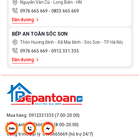
Nguyễn Văn Cừ - Long Biên - HN
0976.665.669
-
0833.665.669
Dẫn đường
BẾP AN TOÀN SÓC SƠN
Thôn Hương Đình - Xã Mai Đình - Sóc Sơn - TP Hà Nôị
0976.665.669
-
0912.331.335
Dẫn đường
Mua hàng:
0912331335
(7:00-20:00)
Bảo hành:
0976665669
(8:00-20:00)
Công trình/Đại lý:
0976665669
(hỗ trợ 24/7)