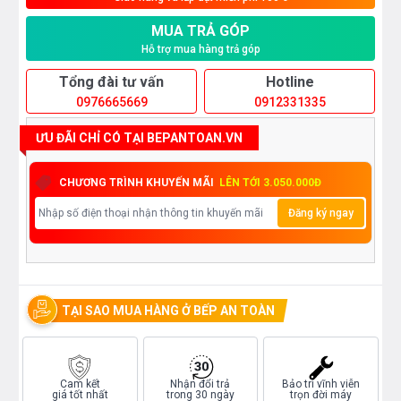
MUA TRẢ GÓP
Hỗ trợ mua hàng trả góp
Tổng đài tư vấn
Hotline
0976665669
0912331335
ƯU ĐÃI CHỈ CÓ TẠI BEPANTOAN.VN
CHƯƠNG TRÌNH KHUYẾN MÃI
LÊN TỚI 3.050.000Đ
Đăng ký ngay
TẠI SAO MUA HÀNG Ở BẾP AN TOÀN
Cam kết
Nhận đổi trả
Bảo trì vĩnh viễn
giá tốt nhất
trong 30 ngày
trọn đời máy