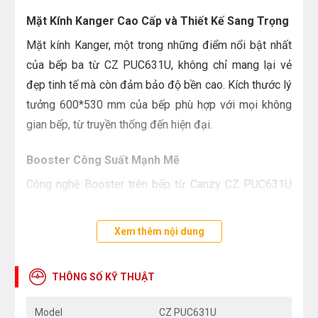
Mặt Kính Kanger Cao Cấp và Thiết Kế Sang Trọng
Mặt kính Kanger, một trong những điểm nổi bật nhất
của bếp ba từ CZ PUC631U, không chỉ mang lại vẻ
đẹp tinh tế mà còn đảm bảo độ bền cao. Kích thước lý
tưởng 600*530 mm của bếp phù hợp với mọi không
gian bếp, từ truyền thống đến hiện đại.
Booster Công Suất Mạnh Mẽ
Công nghệ Booster trên bếp từ Canzy CZ PUC631U
giúp tăng tốc độ nấu ăn, tiết kiệm thời gian cho gia
đình bạn. Với công suất lò trái và lò phải lên đến
Xem thêm nội dung
1900W và Booster 2200W, việc nấu ăn trở nên nhanh
chóng và hiệu quả hơn bao giờ hết.
THÔNG SỐ KỸ THUẬT
Thông Số Kỹ Thuật Chi Tiết
Model
CZ PUC631U