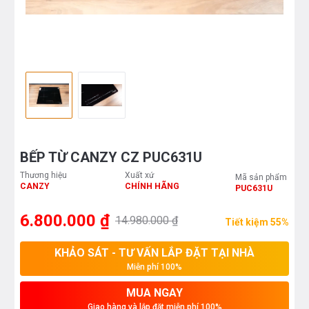
BẾP TỪ CANZY CZ PUC631U
Thương hiệu
Xuất xứ
Mã sản phẩm
CANZY
CHÍNH HÃNG
PUC631U
6.800.000 ₫
14.980.000 ₫
Tiết kiệm 55%
KHẢO SÁT - TƯ VẤN LẮP ĐẶT TẠI NHÀ
Miễn phí 100%
MUA NGAY
Giao hàng và lắp đặt miễn phí 100%