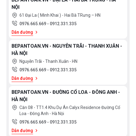
NỘI
61 Đại La ( Minh Khai ) - Hai Bà TRưng – HN
0976.665.669
-
0912.331.335
Dẫn đường
BEPANTOAN.VN - NGUYỄN TRÃI - THANH XUÂN -
HÀ NỘI
Nguyễn Trãi - Thanh Xuân - HN
0976.665.669
-
0912.331.335
Dẫn đường
BEPANTOAN.VN - ĐƯỜNG CỔ LOA - ĐÔNG ANH -
HÀ NỘI
Căn 08 - TT1.4 Khu Dự Án Calyx Residence Đường Cổ
Loa - Đông Anh - Hà Nội
0976.665.669
-
0912.331.335
Dẫn đường