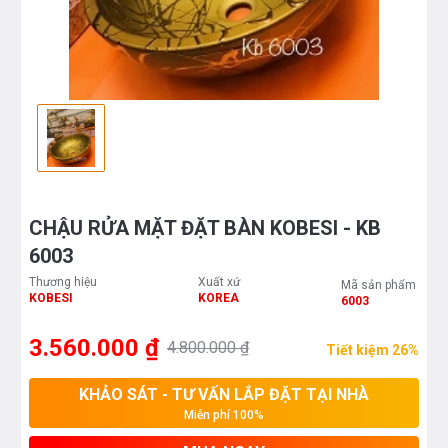
CHẬU RỬA MẶT ĐẶT BÀN KOBESI - KB
6003
Thương hiệu
Xuất xứ
Mã sản phẩm
KOBESI
KOREA
6003
3.560.000 ₫
4.800.000 ₫
Tiết kiệm 26%
KHẢO SÁT - TƯ VẤN LẮP ĐẶT TẠI NHÀ
Miễn phí 100%