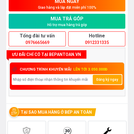
MUA NGAY
Giao hàng và lắp đặt miễn phí 100%
MUA TRẢ GÓP
Hỗ trợ mua hàng trả góp
Tổng đài tư vấn
Hotline
0976665669
0912331335
ƯU ĐÃI CHỈ CÓ TẠI BEPANTOAN.VN
CHƯƠNG TRÌNH KHUYẾN MÃI
LÊN TỚI 3.050.000Đ
Đăng ký ngay
TẠI SAO MUA HÀNG Ở BẾP AN TOÀN