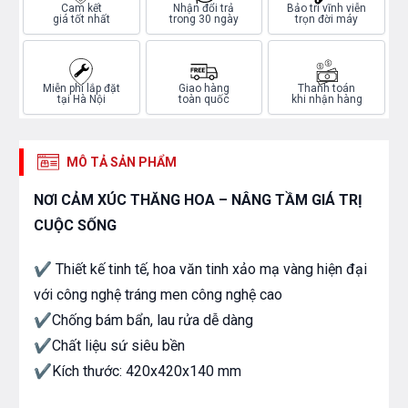
Cam kết
Nhận đổi trả
Bảo trì vĩnh viễn
giá tốt nhất
trong 30 ngày
trọn đời máy
Miễn phí lắp đặt
Giao hàng
Thanh toán
tại Hà Nội
toàn quốc
khi nhận hàng
MÔ TẢ SẢN PHẨM
NƠI CẢM XÚC THĂNG HOA – NÂNG TẦM GIÁ TRỊ
CUỘC SỐNG
✔️ Thiết kế tinh tế, hoa văn tinh xảo mạ vàng hiện đại
với công nghệ tráng men công nghệ cao
✔️Chống bám bẩn, lau rửa dễ dàng
✔️Chất liệu sứ siêu bền
✔️Kích thước: 420x420x140 mm