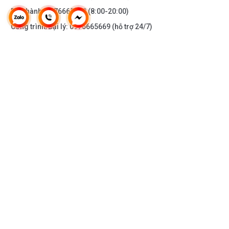
Bảo hành:
0976665669
(8:00-20:00)
Công trình/Đại lý:
0976665669
(hỗ trợ 24/7)
THÔNG TIN KHÁC
DOANH NGHIỆP
DANH MỤC SẢN PHẨM
HỖ TRỢ KHÁCH HÀNG
KẾT NỐI VỚI CHÚNG TÔI