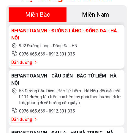
Miền Bắc
Miền Nam
BEPANTOAN.VN - ĐƯỜNG LÁNG - ĐỐNG ĐA - HÀ
NỘI
992 Đường Láng - Đống Đa - HN
0976.665.669
-
0912.331.335
Dẫn đường
BEPANTOAN.VN - CẦU DIỄN - BẮC TỪ LIÊM - HÀ
NỘI
55 Đường Cầu Diễn - Bắc Từ Liêm - Hà Nội ( đối diện cột
P111 đường tàu trên cao bên tay phải theo hướng đi từ
trôi, phùng đi về hướng cầu giấy )
0976.665.669
-
0912.331.335
Dẫn đường
BEPANTOAN.VN - ĐẠI LA - HAI BÀ TRƯNG - HÀ