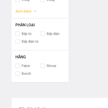
Germany
Italy
Bếp đa
Xem thêm
điểm
Malaysia
France
Poland
Thailand
PHÂN LOẠI
Korea
Japan
Bếp từ
Bếp điện
EU
Spain
Bếp điện từ
China
Việt Nam
Mỹ
Chính Hãng
HÃNG
Faber
Rinnai
Bosch