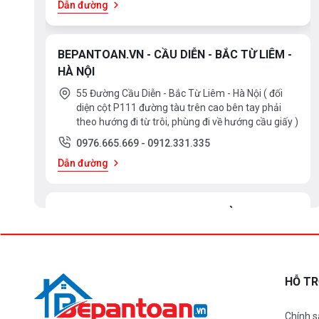
Dẫn đường
BEPANTOAN.VN - CẦU DIỄN - BẮC TỪ LIÊM -
HÀ NỘI
55 Đường Cầu Diễn - Bắc Từ Liêm - Hà Nội ( đối
diện cột P111 đường tàu trên cao bên tay phải
theo hướng đi từ trôi, phùng đi về hướng cầu giấy )
0976.665.669
-
0912.331.335
Dẫn đường
BEPANTOAN.VN - ĐẠI LA - HAI BÀ TRƯNG -
HÀ NỘI
61 Đại La ( Minh Khai ) - Hai Bà TRưng – HN
0976.665.669
-
0912.331.335
HỖ T
Dẫn đường
Chính s