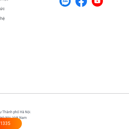
tức
 hệ
ư Thành phố Hà Nội.
Hà Nội, Việt Nam
1335