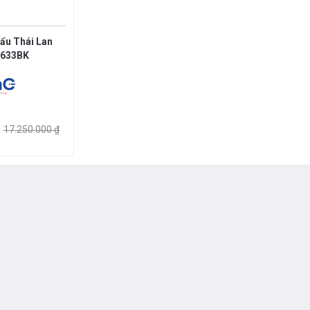
ẩu Thái Lan
 633BK
17.250.000 ₫