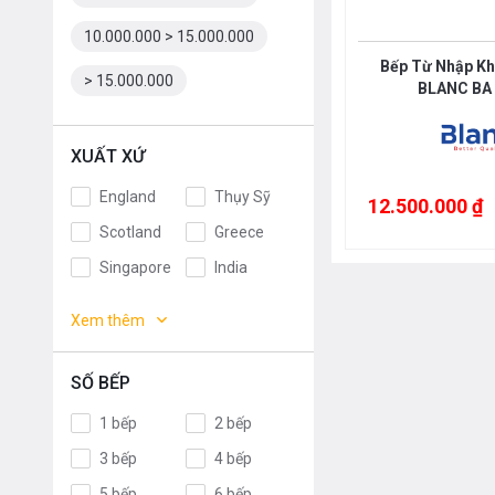
10.000.000 > 15.000.000
Bếp Từ Nhập Kh
> 15.000.000
BLANC BA
XUẤT XỨ
England
Thụy Sỹ
12.500.000 ₫
Scotland
Greece
Singapore
India
Indonesia
ROMANIA
Xem thêm
Slovakia
Czech
Russia
Taiwan
SỐ BẾP
Denmark
Turkey
1 bếp
2 bếp
Portugal
Liên doanh
3 bếp
4 bếp
Anh
Thụy Điển
5 bếp
6 bếp