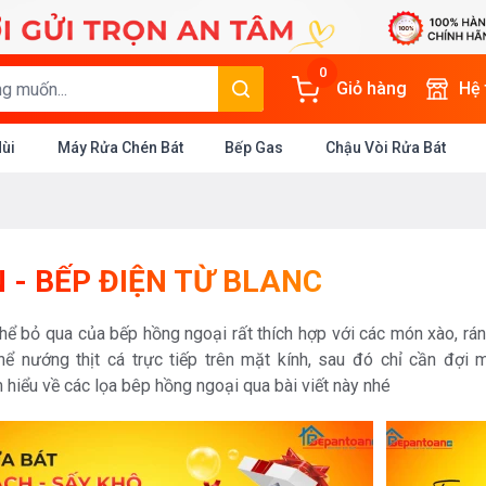
0
Giỏ hàng
Hệ
Mùi
Máy Rửa Chén Bát
Bếp Gas
Chậu Vòi Rửa Bát
N - BẾP ĐIỆN TỪ BLANC
ể bỏ qua của bếp hồng ngoại rất thích hợp với các món xào, rán,
thể nướng thịt cá trực tiếp trên mặt kính, sau đó chỉ cần đợi
 hiểu về các lọa bêp hồng ngoại qua bài viết này nhé