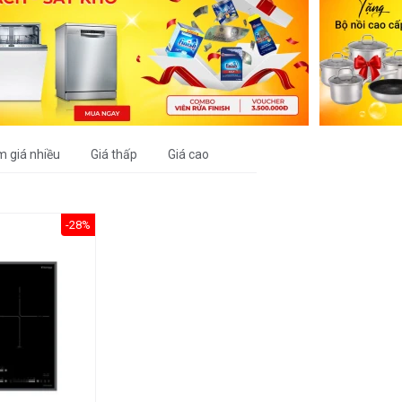
m giá nhiều
Giá thấp
Giá cao
-28%