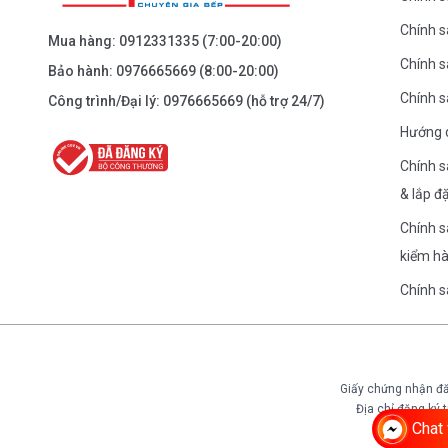
Chính 
BEPANTOAN.VN - NGUYỄN TRÃI - THANH
Mua hàng:
0912331335
(7:00-20:00)
XUÂN - HÀ NỘI
Chính s
Bảo hành:
0976665669
(8:00-20:00)
Nguyễn Trãi - Thanh Xuân - HN
Chính 
Công trình/Đại lý:
0976665669
(hỗ trợ 24/7)
0976.665.669
-
0912.331.335
Hướng 
Dẫn đường
Chính s
& lắp đ
BEPANTOAN.VN - ĐƯỜNG CỔ LOA - ĐÔNG
Chính s
ANH - HÀ NỘI
kiểm h
Căn 08 - TT1.4 Khu Dự Án Calyx Residence Đường
Cổ Loa - Đông Anh - Hà Nội
Chính 
0976.665.669
-
0912.331.335
Dẫn đường
Giấy chứng nhận đă
Địa chỉ đăng ký
BEPANTOAN.VN - NGUYỄN VĂN CỪ - LONG
Chat 
BIÊN - HÀ NỘI