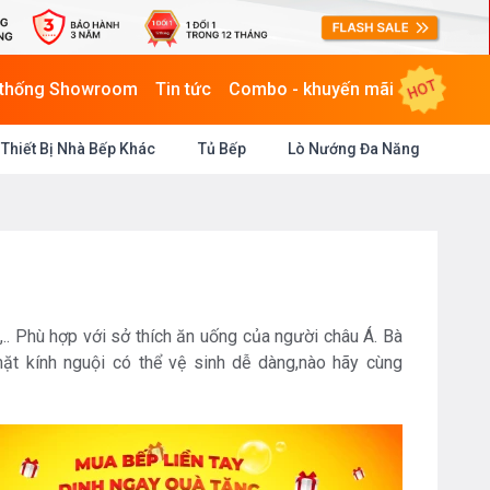
HOT
 thống Showroom
Tin tức
Combo - khuyến mãi
Thiết Bị Nhà Bếp Khác
Tủ Bếp
Lò Nướng Đa Năng
.. Phù hợp với sở thích ăn uống của người châu Á. Bà
 mặt kính nguội có thể vệ sinh dễ dàng,nào hãy cùng