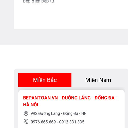
Bếp điện bếp từ
Miền Bắc
Miền Nam
BEPANTOAN.VN - ĐƯỜNG LÁNG - ĐỐNG ĐA -
HÀ NỘI
992 Đường Láng - Đống Đa - HN
0976.665.669
-
0912.331.335