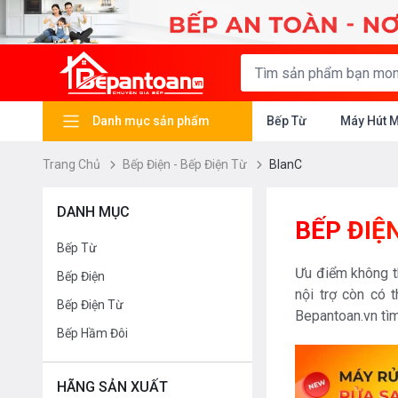
Danh mục sản phẩm
Bếp Từ
Máy Hút 
Trang Chủ
Bếp Điện - Bếp Điện Từ
BlanC
DANH MỤC
BẾP ĐIỆ
Bếp Từ
Ưu điểm không th
Bếp Điện
nội trợ còn có 
Bếp Điện Từ
Bepantoan.vn tìm
Bếp Hầm Đôi
HÃNG SẢN XUẤT