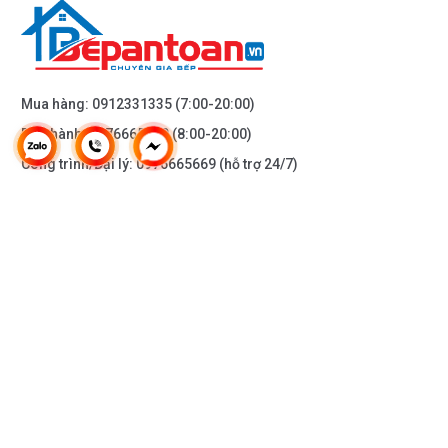
Mua hàng:
0912331335
(7:00-20:00)
Bảo hành:
0976665669
(8:00-20:00)
Công trình/Đại lý:
0976665669
(hỗ trợ 24/7)
THÔNG TIN KHÁC
DOANH NGHIỆP
DANH MỤC SẢN PHẨM
HỖ TRỢ KHÁCH HÀNG