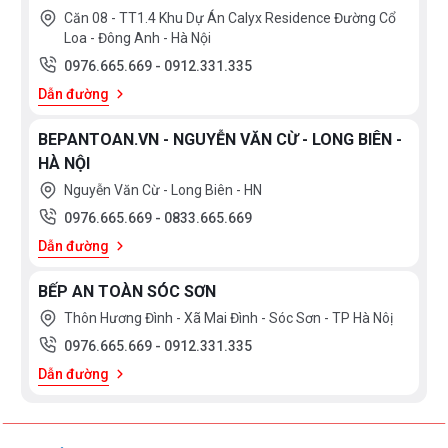
Căn 08 - TT1.4 Khu Dự Án Calyx Residence Đường Cổ
Loa - Đông Anh - Hà Nội
0976.665.669
-
0912.331.335
Dẫn đường
BEPANTOAN.VN - NGUYỄN VĂN CỪ - LONG BIÊN -
HÀ NỘI
Nguyễn Văn Cừ - Long Biên - HN
0976.665.669
-
0833.665.669
Dẫn đường
BẾP AN TOÀN SÓC SƠN
Thôn Hương Đình - Xã Mai Đình - Sóc Sơn - TP Hà Nôị
0976.665.669
-
0912.331.335
Dẫn đường