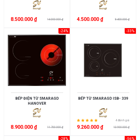
<
3.000.000
8.500.000 ₫
4.500.000 ₫
14.000.000 ₫
8.400.000 ₫
3.000.000
-24%
-33%
>
5.000.000
5.000.000
>
10.000.000
10.000.000
BẾP ĐIỆN TỪ SMARAGD
BẾP TỪ SMARAGD ISB- 339
>
HANOVER
15.000.000
>
4 đánh giá
8.900.000 ₫
9.260.000 ₫
11.700.000 ₫
13.900.000 ₫
15.000.000
-28%
-56%