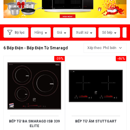
HÃNG
SẢN
XUẤT
Bộ lọc
Hãng
Giá
Xuất xứ
Số bếp
Ph
6 Bếp Điện - Bếp Điện Từ Smaragd
Xếp theo: Phổ biến
-39%
-46%
Xem
thêm
MỨC
BẾP TỪ BA SMARAGD ISB 339
BẾP TỪ ÂM STUTTGART
ELITE
GIÁ