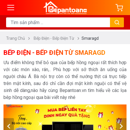
ng
DANH
MỤC
Trang Chủ
Bếp Điện - Bếp Điện Từ
Smaragd
Bếp
Từ
BẾP ĐIỆN - BẾP ĐIỆN TỪ SMARAGD
Bếp
Ưu điểm không thể bỏ qua của bếp hồng ngoại rất thích hợp
Điện
với các món xào, rán,.. Phù hợp với sở thích ăn uống của
Bếp
người châu Á. Bà nội trợ còn có thể nướng thịt cá trực tiếp
Điện
trên mặt kính, sau đó chỉ cần đợi mặt kính nguội có thể vệ
sinh dễ dàng,nào hãy cùng Bepantoan.vn tìm hiểu về các lọa
Từ
bêp hồng ngoại qua bài viết này nhé
Bếp
Hầm
Đôi