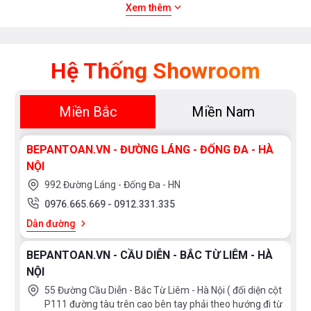
bếp
bếp
Malaysia
France
Xem
Xem thêm
Bếp
thêm
Poland
Thailand
đa
điểm
Korea
Japan
PHÂN
Hệ Thống Showroom
EU
Spain
LOẠI
Việt
China
Bếp
Bếp
Nam
Miền Bắc
Miền Nam
từ
điện
Chính
Mỹ
Bếp
Hãng
điện
BEPANTOAN.VN - ĐƯỜNG LÁNG - ĐỐNG ĐA - HÀ
từ
NỘI
992 Đường Láng - Đống Đa - HN
HÃNG
0976.665.669
-
0912.331.335
Faber
Rinnai
Dẫn đường
Bosch
BEPANTOAN.VN - CẦU DIỄN - BẮC TỪ LIÊM - HÀ
NỘI
55 Đường Cầu Diễn - Bắc Từ Liêm - Hà Nội ( đối diện cột
P111 đường tàu trên cao bên tay phải theo hướng đi từ