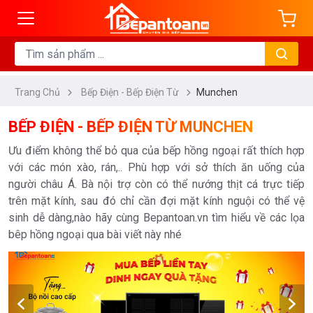
ng
DANH
MỤC
Trang Chủ
Bếp Điện - Bếp Điện Từ
Munchen
Bếp
Từ
BẾP ĐIỆN - BẾP ĐIỆN TỪ MUNCHEN
Bếp
Ưu điểm không thể bỏ qua của bếp hồng ngoại rất thích hợp
Điện
với các món xào, rán,.. Phù hợp với sở thích ăn uống của
Bếp
người châu Á. Bà nội trợ còn có thể nướng thịt cá trực tiếp
Điện
trên mặt kính, sau đó chỉ cần đợi mặt kính nguội có thể vệ
sinh dễ dàng,nào hãy cùng Bepantoan.vn tìm hiểu về các lọa
Từ
bêp hồng ngoại qua bài viết này nhé
Bếp
Hầm
Đôi