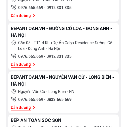
0976.665.669
-
0912.331.335
Dẫn đường
BEPANTOAN.VN - ĐƯỜNG CỔ LOA - ĐÔNG ANH -
HÀ NỘI
Căn 08 - TT1.4 Khu Dự Án Calyx Residence Đường Cổ
Loa - Đông Anh - Hà Nội
0976.665.669
-
0912.331.335
Dẫn đường
BEPANTOAN.VN - NGUYỄN VĂN CỪ - LONG BIÊN -
HÀ NỘI
Nguyễn Văn Cừ - Long Biên - HN
0976.665.669
-
0833.665.669
Dẫn đường
BẾP AN TOÀN SÓC SƠN