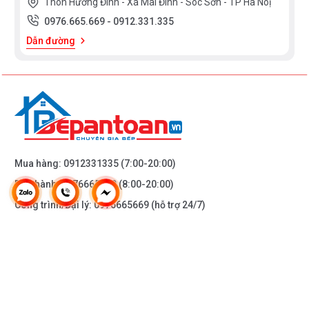
Thôn Hương Đình - Xã Mai Đình - Sóc Sơn - TP Hà Nôị
0976.665.669
-
0912.331.335
Dẫn đường
Mua hàng:
0912331335
(7:00-20:00)
Bảo hành:
0976665669
(8:00-20:00)
Công trình/Đại lý:
0976665669
(hỗ trợ 24/7)
THÔNG TIN KHÁC