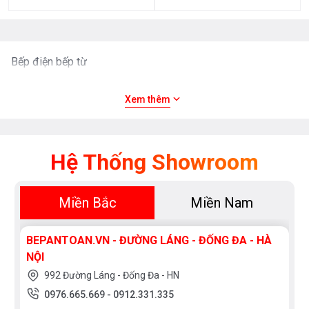
XUẤT
XỨ
Bếp điện bếp từ
Thụy
England
Sỹ
Scotland
Greece
Xem thêm
Singapore
India
Indonesia
ROMANIA
Xem
Hệ Thống Showroom
thêm
Slovakia
Czech
Russia
Taiwan
SỐ
Miền Bắc
Miền Nam
Denmark
Turkey
BẾP
Liên
Portugal
1
2
BEPANTOAN.VN - ĐƯỜNG LÁNG - ĐỐNG ĐA - HÀ
doanh
bếp
bếp
NỘI
Thụy
Anh
3
4
Điển
992 Đường Láng - Đống Đa - HN
bếp
bếp
Germany
Italy
0976.665.669
-
0912.331.335
5
6