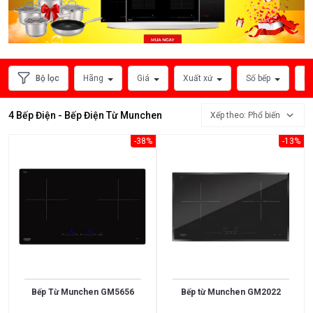
HÃNG
SẢN
XUẤT
Bộ lọc
Hãng
Giá
Xuất xứ
Số bếp
Ph
4 Bếp Điện - Bếp Điện Từ Munchen
Xếp theo: Phổ biến
-38%
-13%
Xem
thêm
MỨC
Bếp Từ Munchen GM5656
Bếp từ Munchen GM2022
GIÁ