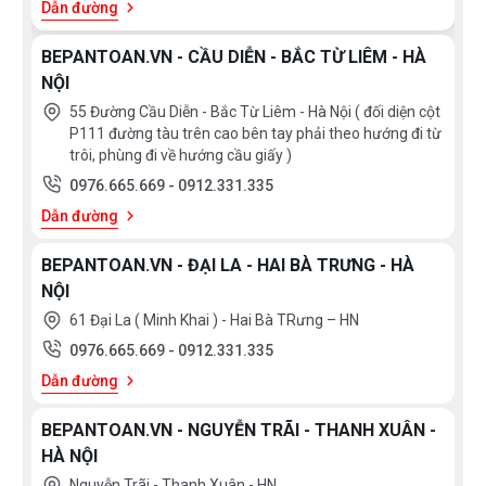
bếp
bếp
Malaysia
France
Dẫn đường
Xem
Bếp
thêm
Poland
Thailand
đa
BEPANTOAN.VN - CẦU DIỄN - BẮC TỪ LIÊM - HÀ
điểm
Korea
Japan
NỘI
PHÂN
EU
Spain
55 Đường Cầu Diễn - Bắc Từ Liêm - Hà Nội ( đối diện cột
LOẠI
P111 đường tàu trên cao bên tay phải theo hướng đi từ
Việt
China
trôi, phùng đi về hướng cầu giấy )
Bếp
Bếp
Nam
từ
điện
0976.665.669
-
0912.331.335
Chính
Mỹ
Bếp
Hãng
Dẫn đường
điện
từ
BEPANTOAN.VN - ĐẠI LA - HAI BÀ TRƯNG - HÀ
NỘI
HÃNG
61 Đại La ( Minh Khai ) - Hai Bà TRưng – HN
Faber
Rinnai
0976.665.669
-
0912.331.335
Bosch
Dẫn đường
BEPANTOAN.VN - NGUYỄN TRÃI - THANH XUÂN -
HÀ NỘI
Nguyễn Trãi - Thanh Xuân - HN