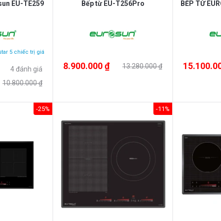
osun EU-TE259
Bếp từ EU-T256Pro
BẾP TỪ EU
s
tar 5 chiếc trị giá
8.900.000 ₫
15.100.0
13.280.000 ₫
4 đánh giá
10.800.000 ₫
-25%
-11%