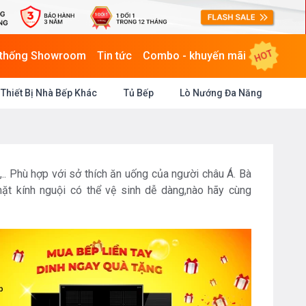
HOT
 thống Showroom
Tin tức
Combo - khuyến mãi
Thiết Bị Nhà Bếp Khác
Tủ Bếp
Lò Nướng Đa Năng
.. Phù hợp với sở thích ăn uống của người châu Á. Bà
 mặt kính nguội có thể vệ sinh dễ dàng,nào hãy cùng