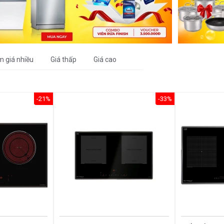
m giá nhiều
Giá thấp
Giá cao
-21%
-33%