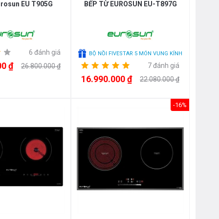
urosun EU T905G
BẾP TỪ EUROSUN EU-T897G
6 đánh giá
BỘ NỒI FIVESTAR 5 MÓN VUNG KÍNH
00 ₫
7 đánh giá
26.800.000 ₫
16.990.000 ₫
22.080.000 ₫
-16%