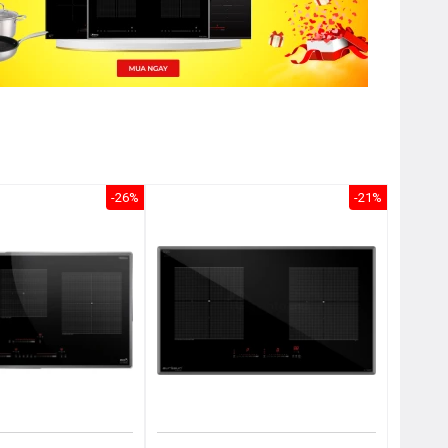
-26%
-21%