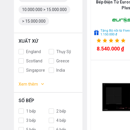
Bếp Điện Từ Eur
Plu
10.000.000 > 15.000.000
> 15.000.000
Tặng Bộ nồi từ Fives
1.150.000 đ
XUẤT XỨ
8.540.000 ₫
England
Thụy Sỹ
Scotland
Greece
Singapore
India
Indonesia
ROMANIA
Xem thêm
Slovakia
Czech
Russia
Taiwan
SỐ BẾP
Denmark
Turkey
1 bếp
2 bếp
Portugal
Liên doanh
3 bếp
4 bếp
Anh
Thụy Điển
5 bếp
6 bếp