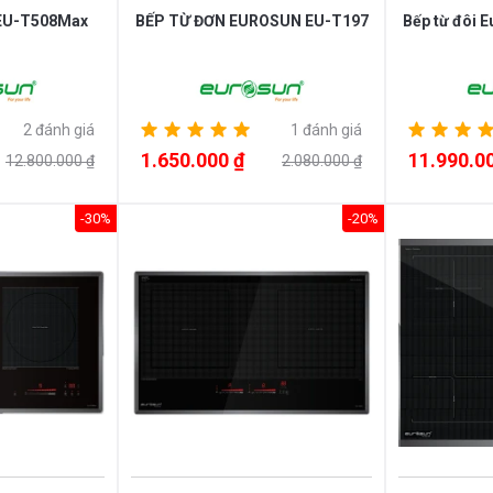
 EU-T508Max
BẾP TỪ ĐƠN EUROSUN EU-T197
Bếp từ đôi 
2 đánh giá
1 đánh giá
1.650.000 ₫
11.990.0
12.800.000 ₫
2.080.000 ₫
-30%
-20%