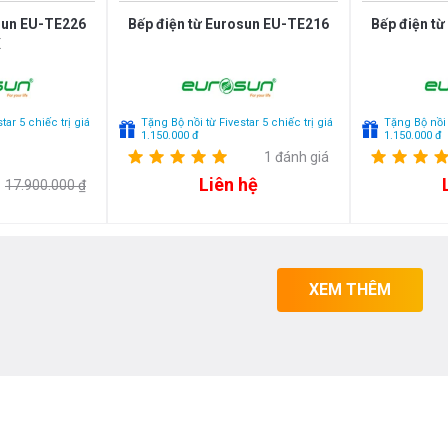
sun EU-TE226
Bếp điện từ Eurosun EU-TE216
Bếp điện t
X
tar 5 chiếc trị giá
Tặng Bộ nồi từ Fivestar 5 chiếc trị giá
Tặng Bộ nồi t
1.150.000 đ
1.150.000 đ
1 đánh giá
Liên hệ
17.900.000 ₫
XEM THÊM