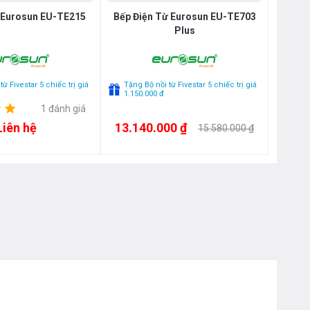
ừ Eurosun EU-TE215
Bếp Điện Từ Eurosun EU-TE703
Plus
ừ Fivestar 5 chiếc trị giá
Tặng Bộ nồi từ Fivestar 5 chiếc trị giá
1.150.000 đ
1 đánh giá
Liên hệ
13.140.000 ₫
15.580.000 ₫