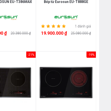
ROSUN EU-T386MAX
Bếp từ Eurosun EU-T888GE
1 đánh giá
00 ₫
19.900.000 ₫
20.380.000 ₫
25.080.000 ₫
-21%
-19%