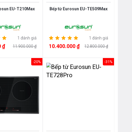
rosun EU-T210Max
Bếp từ Eurosun EU-TE509Max
1 đánh giá
1 đánh giá
 ₫
10.400.000 ₫
11.900.000 ₫
12.800.000 ₫
-20%
-31%