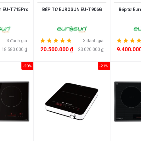
un EU-T715Pro
BẾP TỪ EUROSUN EU-T906G
Bếp từ Eu
3 đánh giá
3 đánh giá
20.500.000 ₫
9.400.000
18.580.000 ₫
23.020.000 ₫
-20%
-21%