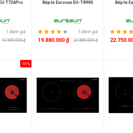
 EU T726Pro
Bếp từ Eurosun EU-T899G
Bếp từ E
1 đánh giá
5 đánh giá
19.880.000 ₫
22.750.0
15.990.000 ₫
24.880.000 ₫
-51%