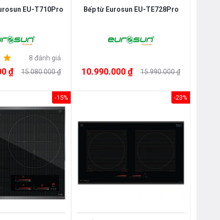
Eurosun EU-T710Pro
Bếp từ Eurosun EU-TE728Pro
8 đánh giá
00 ₫
10.990.000 ₫
15.080.000 ₫
15.990.000 ₫
-15%
-23%