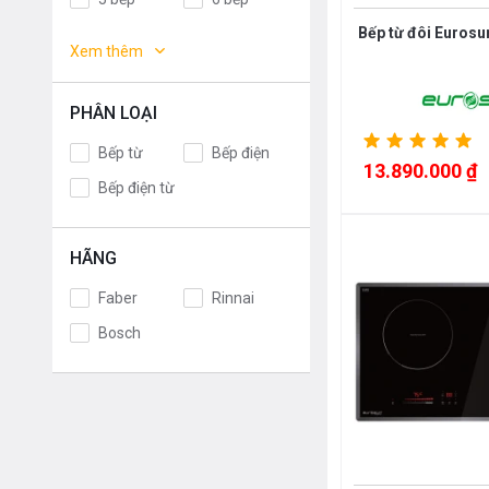
Germany
Italy
Bếp đa
Bếp từ đôi Euros
Xem thêm
điểm
Malaysia
France
Poland
Thailand
PHÂN LOẠI
Korea
Japan
Bếp từ
Bếp điện
EU
Spain
13.890.000 ₫
Bếp điện từ
China
Việt Nam
Mỹ
Chính Hãng
HÃNG
Faber
Rinnai
Bosch