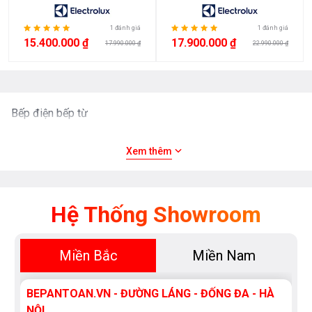
<
1 đánh giá
1 đánh giá
3.000.000
15.400.000 ₫
17.900.000 ₫
17.990.000 ₫
22.990.000 ₫
3.000.000
>
5.000.000
Bếp điện bếp từ
5.000.000
Xem thêm
>
10.000.000
10.000.000
Hệ Thống Showroom
>
15.000.000
Miền Bắc
Miền Nam
>
15.000.000
BEPANTOAN.VN - ĐƯỜNG LÁNG - ĐỐNG ĐA - HÀ
NỘI