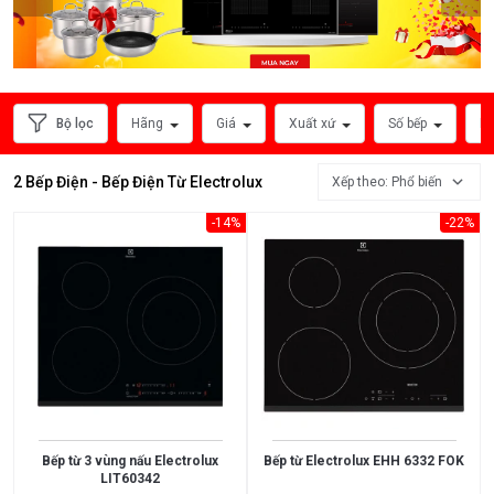
HÃNG
SẢN
XUẤT
Bộ lọc
Hãng
Giá
Xuất xứ
Số bếp
Ph
2 Bếp Điện - Bếp Điện Từ Electrolux
Xếp theo: Phổ biến
-14%
-22%
Xem
thêm
MỨC
Bếp từ 3 vùng nấu Electrolux
Bếp từ Electrolux EHH 6332 FOK
LIT60342
GIÁ