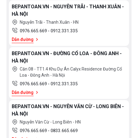
bếp
bếp
Malaysia
France
Xem
BEPANTOAN.VN - NGUYỄN TRÃI - THANH XUÂN -
Bếp
thêm
Poland
Thailand
HÀ NỘI
đa
điểm
Korea
Japan
Nguyễn Trãi - Thanh Xuân - HN
PHÂN
EU
Spain
0976.665.669
-
0912.331.335
LOẠI
Dẫn đường
Việt
China
Bếp
Bếp
Nam
từ
điện
BEPANTOAN.VN - ĐƯỜNG CỔ LOA - ĐÔNG ANH -
Chính
Mỹ
Bếp
Hãng
HÀ NỘI
điện
Căn 08 - TT1.4 Khu Dự Án Calyx Residence Đường Cổ
từ
Loa - Đông Anh - Hà Nội
0976.665.669
-
0912.331.335
HÃNG
Dẫn đường
Faber
Rinnai
BEPANTOAN.VN - NGUYỄN VĂN CỪ - LONG BIÊN -
Bosch
HÀ NỘI
Nguyễn Văn Cừ - Long Biên - HN
0976.665.669
-
0833.665.669