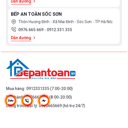
Dẫn đường
BẾP AN TOÀN SÓC SƠN
Thôn Hương Đình - Xã Mai Đình - Sóc Sơn - TP Hà Nôị
0976.665.669
-
0912.331.335
Dẫn đường
Mua hàng:
0912331335
(7:00-20:00)
Bảo hành:
0976665669
(8:00-20:00)
Công trình/Đại lý:
0976665669
(hỗ trợ 24/7)