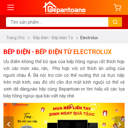
ng
DANH
MỤC
Trang Chủ
Bếp Điện - Bếp Điện Từ
Electrolux
Bếp
Từ
BẾP ĐIỆN - BẾP ĐIỆN TỪ ELECTROLUX
Bếp
Ưu điểm không thể bỏ qua của bếp hồng ngoại rất thích hợp
Điện
với các món xào, rán,.. Phù hợp với sở thích ăn uống của
Bếp
người châu Á. Bà nội trợ còn có thể nướng thịt cá trực tiếp
Điện
trên mặt kính, sau đó chỉ cần đợi mặt kính nguội có thể vệ
sinh dễ dàng,nào hãy cùng Bepantoan.vn tìm hiểu về các lọa
Từ
bêp hồng ngoại qua bài viết này nhé
Bếp
Hầm
Đôi