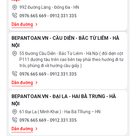
992 Đường Láng - Đống Đa - HN
XUẤT
0976.665.669
-
0912.331.335
XỨ
Dẫn đường
Thụy
England
Sỹ
BEPANTOAN.VN - CẦU DIỄN - BẮC TỪ LIÊM - HÀ
Scotland
Greece
NỘI
Singapore
India
55 Đường Cầu Diễn - Bắc Từ Liêm - Hà Nội ( đối diện cột
P111 đường tàu trên cao bên tay phải theo hướng đi từ
Indonesia
ROMANIA
Xem
trôi, phùng đi về hướng cầu giấy )
thêm
Slovakia
Czech
0976.665.669
-
0912.331.335
Russia
Taiwan
Dẫn đường
SỐ
Denmark
Turkey
BẾP
BEPANTOAN.VN - ĐẠI LA - HAI BÀ TRƯNG - HÀ
Liên
Portugal
NỘI
1
2
doanh
bếp
bếp
61 Đại La ( Minh Khai ) - Hai Bà TRưng – HN
Thụy
Anh
3
4
Điển
0976.665.669
-
0912.331.335
bếp
bếp
Germany
Italy
Dẫn đường
5
6