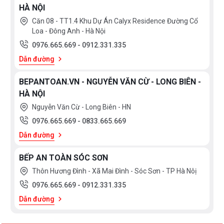
HÀ NỘI
Căn 08 - TT1.4 Khu Dự Án Calyx Residence Đường Cổ
Loa - Đông Anh - Hà Nội
0976.665.669
-
0912.331.335
Dẫn đường
BEPANTOAN.VN - NGUYỄN VĂN CỪ - LONG BIÊN -
HÀ NỘI
Nguyễn Văn Cừ - Long Biên - HN
0976.665.669
-
0833.665.669
Dẫn đường
BẾP AN TOÀN SÓC SƠN
Thôn Hương Đình - Xã Mai Đình - Sóc Sơn - TP Hà Nôị
0976.665.669
-
0912.331.335
Dẫn đường