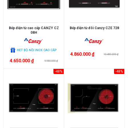
<
3.000.000
3.000.000
Bếp điện từ cao cấp CANZY CZ
Bếp điện từ đôi Canzy CZE 728
08H
>
5.000.000
HET BỘ NỒI INOX CAO CẤP
4.860.000 ₫
10.480.000 ₫
5.000.000
4.650.000 ₫
9.980.000 ₫
>
10.000.000
-48%
-48%
10.000.000
>
15.000.000
>
15.000.000