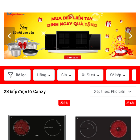
HÃNG
SẢN
XUẤT
Bộ lọc
Hãng
Giá
Xuất xứ
Số bếp
Ph
28 bếp điện từ Canzy
Xếp theo: Phổ biến
-53%
-54%
Xem
thêm
MỨC
GIÁ