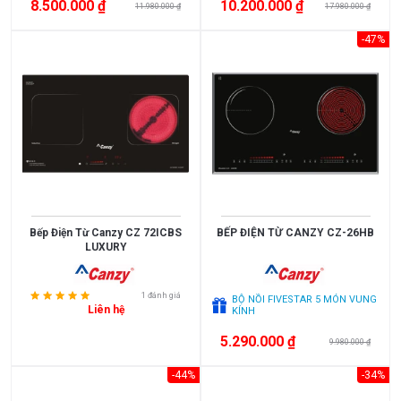
bếp
bếp
Malaysia
France
8.500.000 ₫
10.200.000 ₫
Xem
11.980.000 ₫
17.980.000 ₫
Bếp
thêm
Poland
Thailand
-47%
đa
điểm
Korea
Japan
PHÂN
EU
Spain
LOẠI
Việt
China
Bếp
Bếp
Nam
từ
điện
Chính
Mỹ
Bếp
Hãng
điện
từ
Bếp Điện Từ Canzy CZ 72ICBS
BẾP ĐIỆN TỪ CANZY CZ-26HB
HÃNG
LUXURY
Faber
Rinnai
1 đánh giá
BỘ NỒI FIVESTAR 5 MÓN VUNG
Bosch
Liên hệ
KÍNH
5.290.000 ₫
9.980.000 ₫
-44%
-34%