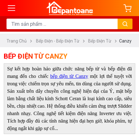
ng
DANH
MỤC
Trang Chủ
Bếp Điện - Bếp Điện Từ
Bếp Điện Từ
Canzy
Bếp
Từ
BẾP ĐIỆN TỪ CANZY
Bếp
Sự kết hợp hoàn hảo giữa chức năng bếp từ và bếp điện đã
Điện
mang đến cho chiếc
bếp điện từ Canzy
một lợi thế tuyệt vời
Bếp
trong việc chiếm trọn sự yêu mến, tin dùng của người sử dụng.
Điện
Sản xuất trên dây chuyền công nghệ hiện đại của Ý, mặt bếp
Từ
làm bằng chất liệu kính Schott Ceran là loại kính cao cấp, siêu
bền, chịu nhiệt cao. Hệ thống điều khiển cảm ứng trượt Slidder
Bếp
nhanh nhạy. Công nghệ tiết kiệm điện năng Inverter ưu việt.
Hầm
Tích hợp đầy đủ các tính năng hiện đại hẹn giờ, khóa phím, tự
Đôi
động ngắt khi gặp sự cố...