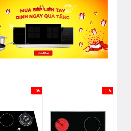
-10%
-11%