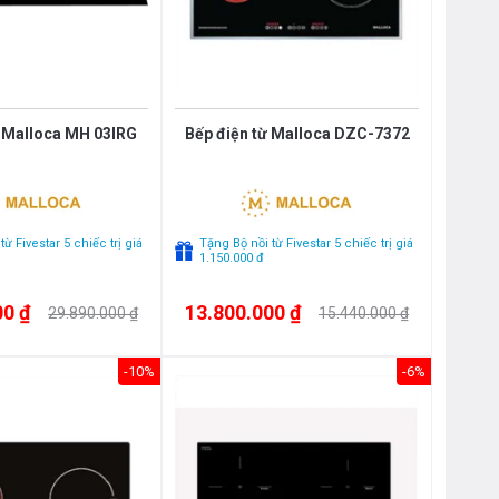
ừ Malloca MH 03IRG
Bếp điện từ Malloca DZC-7372
ừ Fivestar 5 chiếc trị giá
Tặng Bộ nồi từ Fivestar 5 chiếc trị giá
1.150.000 đ
00 ₫
13.800.000 ₫
29.890.000 ₫
15.440.000 ₫
-10%
-6%