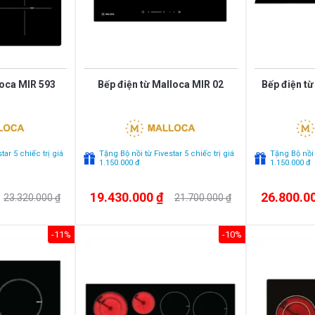
loca MIR 593
Bếp điện từ Malloca MIR 02
Bếp điện t
tar 5 chiếc trị giá
Tặng Bộ nồi từ Fivestar 5 chiếc trị giá
Tặng Bộ nồi t
1.150.000 đ
1.150.000 đ
19.430.000 ₫
26.800.0
23.320.000 ₫
21.700.000 ₫
-11%
-10%