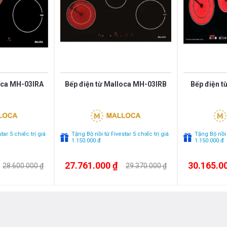
oca MH-03IRA
Bếp điện từ Malloca MH-03IRB
Bếp điện t
tar 5 chiếc trị giá
Tặng Bộ nồi từ Fivestar 5 chiếc trị giá
Tặng Bộ nồi t
1.150.000 đ
1.150.000 đ
27.761.000 ₫
30.165.0
28.600.000 ₫
29.370.000 ₫