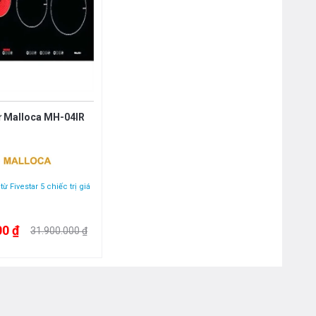
ừ Malloca MH-04IR
ừ Fivestar 5 chiếc trị giá
00 ₫
31.900.000 ₫