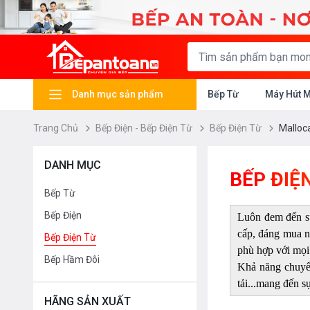
Danh mục sản phẩm
Bếp Từ
Máy Hút 
Trang Chủ
Bếp Điện - Bếp Điện Từ
Bếp Điện Từ
Malloc
DANH MỤC
BẾP ĐIỆ
Bếp Từ
Bếp Điện
Luôn đem đến sự
cấp, đáng mua n
Bếp Điện Từ
phù hợp với mọi
Bếp Hầm Đôi
Khả năng chuyển
tải...mang đến s
HÃNG SẢN XUẤT