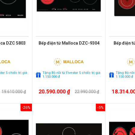
oca DZC 5803
Bếp điện từ Malloca DZC-9304
Bếp điện t
tar 5 chiếc trị giá
Tặng Bộ nồi từ Fivestar 5 chiếc trị giá
Tặng Bộ nồi t
1.150.000 đ
1.150.000 đ
20.590.000 ₫
18.314.0
19.610.000 ₫
22.990.000 ₫
-26%
-5%