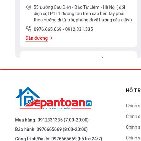
55 Đường Cầu Diễn - Bắc Từ Liêm - Hà Nội ( đối
diện cột P111 đường tàu trên cao bên tay phải
theo hướng đi từ trôi, phùng đi về hướng cầu giấy )
0976.665.669
-
0912.331.335
Dẫn đường
BEPANTOAN.VN - ĐẠI LA - HAI BÀ TRƯNG -
HÀ NỘI
61 Đại La ( Minh Khai ) - Hai Bà TRưng – HN
0976.665.669
-
0912.331.335
HỖ T
Dẫn đường
Chính s
Chính 
BEPANTOAN.VN - NGUYỄN TRÃI - THANH
Mua hàng:
0912331335
(7:00-20:00)
XUÂN - HÀ NỘI
Chính s
Bảo hành:
0976665669
(8:00-20:00)
Nguyễn Trãi - Thanh Xuân - HN
Chính 
Công trình/Đại lý:
0976665669
(hỗ trợ 24/7)