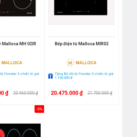
ừ Malloca MH 02IR
Bếp điện từ Malloca MIR02
ừ Fivestar 5 chiếc trị giá
Tặng Bộ nồi từ Fivestar 5 chiếc trị giá
1.150.000 đ
00 ₫
20.475.000 ₫
20.460.000 ₫
21.700.000 ₫
-5%