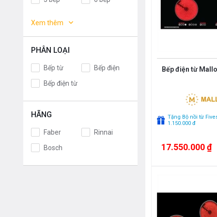
Germany
Italy
Bếp đa
Xem thêm
điểm
Malaysia
France
Poland
Thailand
PHÂN LOẠI
Korea
Japan
Bếp từ
Bếp điện
Bếp điện từ Mall
EU
Spain
Bếp điện từ
China
Việt Nam
Mỹ
Chính Hãng
HÃNG
Tặng Bộ nồi từ Fives
1.150.000 đ
Faber
Rinnai
17.550.000 ₫
Bosch