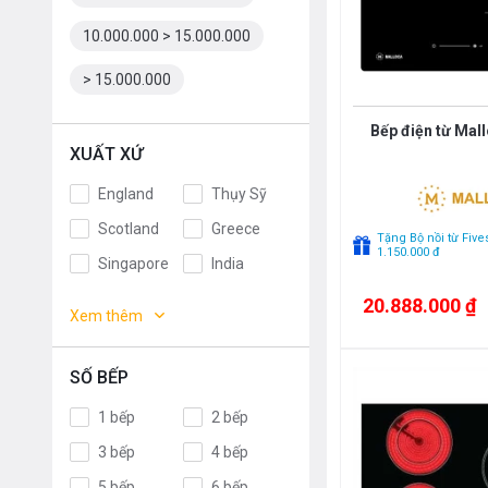
10.000.000 > 15.000.000
> 15.000.000
Bếp điện từ Mal
XUẤT XỨ
England
Thụy Sỹ
Scotland
Greece
Tặng Bộ nồi từ Fives
1.150.000 đ
Singapore
India
Indonesia
ROMANIA
20.888.000 ₫
Xem thêm
Slovakia
Czech
Russia
Taiwan
SỐ BẾP
Denmark
Turkey
1 bếp
2 bếp
Portugal
Liên doanh
3 bếp
4 bếp
Anh
Thụy Điển
5 bếp
6 bếp