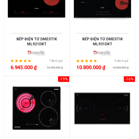
<
3.000.000
3.000.000
>
BẾP ĐIỆN TỪ DMESTIK
BẾP ĐIỆN TỪ DMESTIK
ML921DKT
ML931DKT
5.000.000
5.000.000
7 đánh giá
6 đánh giá
6.945.000 ₫
10.800.000 ₫
13.700.000 ₫
14.900.000 ₫
>
10.000.000
-19%
-16%
10.000.000
>
15.000.000
>
15.000.000