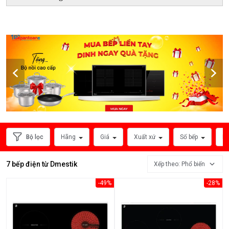
HÃNG
SẢN
XUẤT
Bộ lọc
Hãng
Giá
Xuất xứ
Số bếp
Ph
7 bếp điện từ Dmestik
Xếp theo: Phổ biến
Xem
thêm
-49%
-28%
MỨC
GIÁ