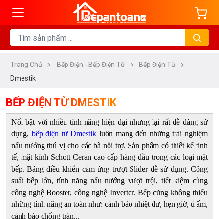
ng
DANH
MỤC
Trang Chủ
Bếp Điện - Bếp Điện Từ
Bếp Điện Từ
Bếp
Dmestik
Từ
Bếp
BẾP ĐIỆN TỪ DMESTIK
Điện
Nổi bật với nhiều tính năng hiện đại nhưng lại rất dễ dàng sử
Bếp
dụng,
bếp điện từ Dmestik
luôn mang đến những trải nghiệm
Điện
nấu nướng thú vị cho các bà nội trợ. Sản phẩm có thiết kế tinh
Từ
tế, mặt kính Schott Ceran cao cấp hàng đầu trong các loại mặt
Bếp
bếp. Bảng điều khiển cảm ứng trượt Slider dễ sử dụng. Công
suất bếp lớn, tính năng nấu nướng vượt trội, tiết kiệm cùng
Hầm
công nghệ Booster, công nghệ Inverter. Bếp cũng không thiếu
Đôi
những tính năng an toàn như: cảnh báo nhiệt dư, hẹn giờ, ủ ấm,
cảnh báo chống tràn...