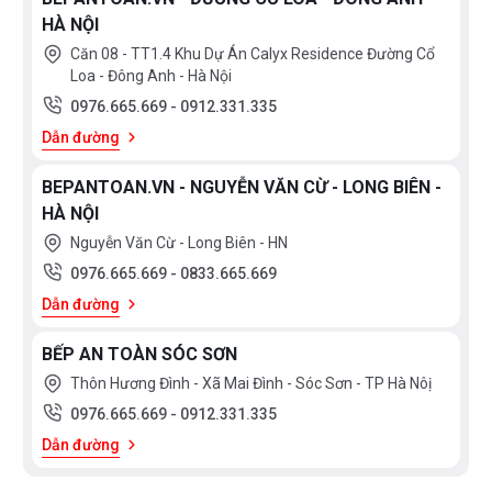
HÀ NỘI
Căn 08 - TT1.4 Khu Dự Án Calyx Residence Đường Cổ
Loa - Đông Anh - Hà Nội
0976.665.669
-
0912.331.335
Dẫn đường
BEPANTOAN.VN - NGUYỄN VĂN CỪ - LONG BIÊN -
HÀ NỘI
Nguyễn Văn Cừ - Long Biên - HN
0976.665.669
-
0833.665.669
Dẫn đường
BẾP AN TOÀN SÓC SƠN
Thôn Hương Đình - Xã Mai Đình - Sóc Sơn - TP Hà Nôị
0976.665.669
-
0912.331.335
Dẫn đường