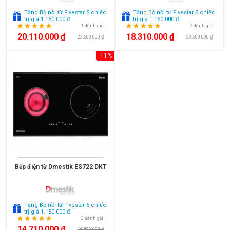
bếp
bếp
Malaysia
France
Xem
Tặng Bộ nồi từ Fivestar 5 chiếc
Tặng Bộ nồi từ Fivestar 5 chiếc
Bếp
thêm
Poland
Thailand
trị giá 1.150.000 đ
trị giá 1.150.000 đ
đa
1 đánh giá
2 đánh giá
điểm
Korea
Japan
20.110.000 ₫
18.310.000 ₫
22.500.000 ₫
20.500.000 ₫
PHÂN
EU
Spain
LOẠI
-11%
Việt
China
Bếp
Bếp
Nam
từ
điện
Chính
Mỹ
Bếp
Hãng
điện
từ
HÃNG
Faber
Rinnai
Bếp điện từ Dmestik ES722 DKT
Bosch
Tặng Bộ nồi từ Fivestar 5 chiếc
trị giá 1.150.000 đ
3 đánh giá
14.710.000 ₫
16.500.000 ₫