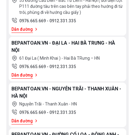
55 Đường Cầu Diễn - Bắc Từ Liêm - Hà Nội ( đối diện cột
P111 đường tàu trên cao bên tay phải theo hướng đi từ
trôi, phùng đi về hướng cầu giấy )
0976.665.669
-
0912.331.335
Dẫn đường
BEPANTOAN.VN - ĐẠI LA - HAI BÀ TRƯNG - HÀ
NỘI
61 Đại La ( Minh Khai ) - Hai Bà TRưng – HN
0976.665.669
-
0912.331.335
Dẫn đường
BEPANTOAN.VN - NGUYỄN TRÃI - THANH XUÂN -
HÀ NỘI
Nguyễn Trãi - Thanh Xuân - HN
0976.665.669
-
0912.331.335
Dẫn đường
BEPANTOAN.VN - ĐƯỜNG CỔ LOA - ĐÔNG ANH -