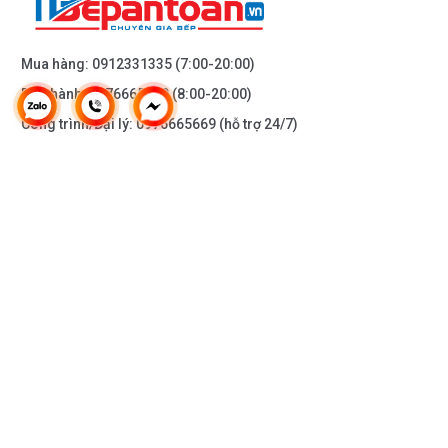
Mua hàng:
0912331335
(7:00-20:00)
Bảo hành:
0976665669
(8:00-20:00)
Công trình/Đại lý:
0976665669
(hỗ trợ 24/7)
THÔNG TIN KHÁC
DOANH NGHIỆP
DANH MỤC SẢN PHẨM
HỖ TRỢ KHÁCH HÀNG