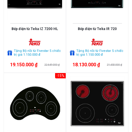
<
3.000.000
3.000.000
Bếp điện từ Teka IZ 7200 HL
Bếp điện từ Teka IR 720
>
5.000.000
Tặng Bộ nồi từ Fivestar 5 chiếc
Tặng Bộ nồi từ Fivestar 5 chiếc
trị giá 1.150.000 đ
trị giá 1.150.000 đ
5.000.000
19.150.000 ₫
18.130.000 ₫
>
22.649.000 ₫
21.450.000 ₫
10.000.000
-15%
10.000.000
>
15.000.000
>
15.000.000