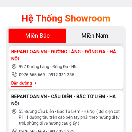
Hệ Thống Showroom
Miền Bắc
Miền Nam
BEPANTOAN.VN - ĐƯỜNG LÁNG - ĐỐNG ĐA - HÀ
NỘI
992 Đường Láng - Đống Đa - HN
0976.665.669
-
0912.331.335
Dẫn đường
BEPANTOAN.VN - CẦU DIỄN - BẮC TỪ LIÊM - HÀ
NỘI
55 Đường Cầu Diễn - Bắc Từ Liêm - Hà Nội ( đối diện cột
P111 đường tàu trên cao bên tay phải theo hướng đi từ
trôi, phùng đi về hướng cầu giấy )
0976.665.669
-
0912.331.335