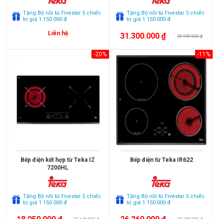
bếp
bếp
Malaysia
France
Xem
Bếp
Tặng Bộ nồi từ Fivestar 5 chiếc
Tặng Bộ nồi từ Fivestar 5 chiếc
thêm
Poland
Thailand
trị giá 1.150.000 đ
trị giá 1.150.000 đ
đa
điểm
Korea
Japan
Liên hệ
31.300.000 ₫
36.949.000 ₫
PHÂN
EU
Spain
LOẠI
-20%
-11%
Việt
China
Bếp
Bếp
Nam
từ
điện
Chính
Mỹ
Bếp
Hãng
điện
từ
HÃNG
Faber
Rinnai
Bếp điện kết hợp từ Teka IZ
Bếp điện từ Teka IR622
7200HL
Bosch
Tặng Bộ nồi từ Fivestar 5 chiếc
Tặng Bộ nồi từ Fivestar 5 chiếc
trị giá 1.150.000 đ
trị giá 1.150.000 đ