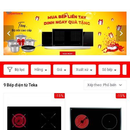
HÃNG
SẢN
XUẤT
Bộ lọc
Hãng
Giá
Xuất xứ
Số bếp
Ph
9 Bếp điện từ Teka
Xếp theo: Phổ biến
-15%
-15%
Xem
thêm
MỨC
GIÁ