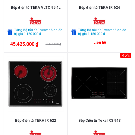
Bếp điện từ TEKA VLTC 95 4L
Bếp điện từ TEKA IR 624
XUẤT
XỨ
Thụy
England
Tặng Bộ nồi từ Fivestar 5 chiếc
Tặng Bộ nồi từ Fivestar 5 chiếc
Sỹ
trị giá 1.150.000 đ
trị giá 1.150.000 đ
Scotland
Greece
Liên hệ
45.425.000 ₫
53.559.000 ₫
Singapore
India
-15%
Indonesia
ROMANIA
Xem
thêm
Slovakia
Czech
Russia
Taiwan
SỐ
Denmark
Turkey
BẾP
Liên
Portugal
1
2
doanh
bếp
bếp
Thụy
Anh
3
4
Điển
Bếp điện từ TEKA IR 622
Bếp điện từ Teka IRS 943
bếp
bếp
Germany
Italy
5
6