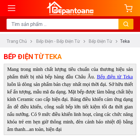
ng
DANH
MỤC
Trang Chủ
Bếp Điện - Bếp Điện Từ
Bếp Điện Từ
Teka
Bếp
Từ
BẾP ĐIỆN TỪ TEKA
Bếp
Mang trong mình chất lượng tiêu chuẩn của thương hiệu sản
Điện
phẩm thiết bị nhà bếp hàng đầu Châu Âu.
Bếp điện từ Teka
Bếp
luôn là dòng sản phẩm bán chạy nhất mọi thời đại. Sở hữu thiết
Điện
kế ấn tượng, mẫu mã đa dạng. Mặt bếp được làm bằng chất liệu
Từ
kính Ceramic cao cấp hiện đại. Bảng điều khiển cảm ứng dạng
ẩn dễ điều khiển, công suất bếp lớn tiết kiệm tối đa thời gian
Bếp
nấu nướng. Có 9 mức điều khiển linh hoạt, cùng các chức năng
Hầm
khóa trẻ em hẹn giờ thông minh, đèn cảnh báo nhiệt độ bằng
Đôi
âm thanh...an toàn, hiện đại