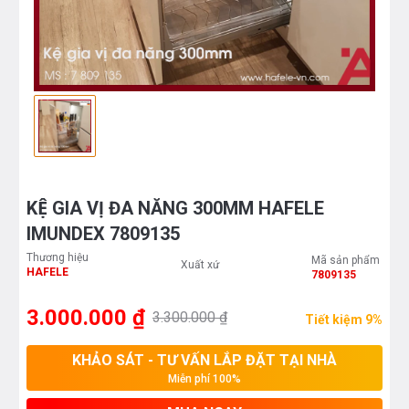
KỆ GIA VỊ ĐA NĂNG 300MM HAFELE
IMUNDEX 7809135
Thương hiệu
Mã sản phẩm
Xuất xứ
HAFELE
7809135
3.000.000 ₫
3.300.000 ₫
Tiết kiệm 9%
KHẢO SÁT - TƯ VẤN LẮP ĐẶT TẠI NHÀ
Miễn phí 100%