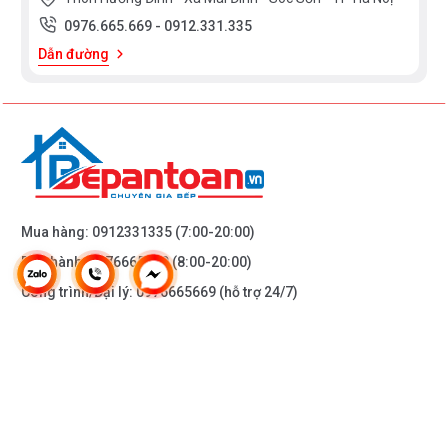
0976.665.669
-
0912.331.335
Dẫn đường
Mua hàng:
0912331335
(7:00-20:00)
Bảo hành:
0976665669
(8:00-20:00)
Công trình/Đại lý:
0976665669
(hỗ trợ 24/7)
THÔNG TIN KHÁC