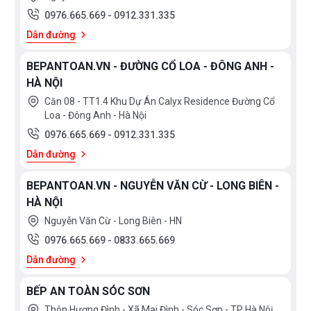
0976.665.669
-
0912.331.335
Dẫn đường
BEPANTOAN.VN - ĐƯỜNG CỔ LOA - ĐÔNG ANH -
HÀ NỘI
Căn 08 - TT1.4 Khu Dự Án Calyx Residence Đường Cổ
Loa - Đông Anh - Hà Nội
0976.665.669
-
0912.331.335
Dẫn đường
BEPANTOAN.VN - NGUYỄN VĂN CỪ - LONG BIÊN -
HÀ NỘI
Nguyễn Văn Cừ - Long Biên - HN
0976.665.669
-
0833.665.669
Dẫn đường
BẾP AN TOÀN SÓC SƠN
Thôn Hương Đình - Xã Mai Đình - Sóc Sơn - TP Hà Nôị