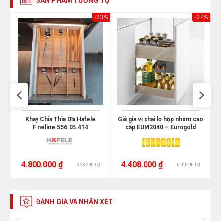
SẢN PHẨM TƯƠNG TỰ
32%
-23%
-27%
Khay Chia Thìa Dĩa Hafele
Giá gia vị chai lọ hộp nhôm cao
Fineline 556.05.414
cấp EUM2040 – Eurogold
4.800.000 ₫
4.408.000 ₫
6.237.000 ₫
6.010.000 ₫
ĐÁNH GIÁ VÀ NHẬN XÉT