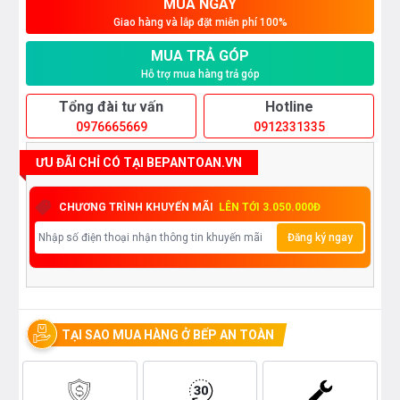
MUA NGAY
Giao hàng và lắp đặt miễn phí 100%
MUA TRẢ GÓP
Hỗ trợ mua hàng trả góp
Tổng đài tư vấn
Hotline
0976665669
0912331335
ƯU ĐÃI CHỈ CÓ TẠI BEPANTOAN.VN
CHƯƠNG TRÌNH KHUYẾN MÃI
LÊN TỚI 3.050.000Đ
Đăng ký ngay
TẠI SAO MUA HÀNG Ở BẾP AN TOÀN