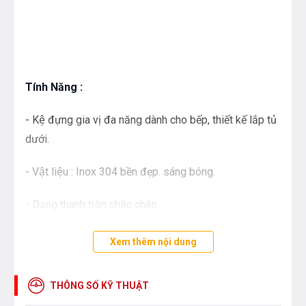
Tính Năng :
- Kệ đựng gia vị đa năng dành cho bếp, thiết kế lắp tủ
dưới.
- Vật liệu : Inox 304 bền đẹp. sáng bóng.
- Dạng thanh tròn chắc chắn
- Kích thước thùng tủ : 300mm
Xem thêm nội dung
- Tải trọng tối đa : 25Kg
THÔNG SỐ KỸ THUẬT
- Kích thước : W237 x D465 x H460mm