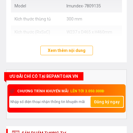
Model
Imundex-7809135
Lưu ý :
phù hợp cho cửa cánh kéo
Kích thước thùng tủ
300 mm
Kích thước (RxSxC)
W237 x D465 x H460mm
Xem thêm nội dung
ƯU ĐÃI CHỈ CÓ TẠI BEPANTOAN.VN
CHƯƠNG TRÌNH KHUYẾN MÃI
LÊN TỚI 3.050.000Đ
Đăng ký ngay