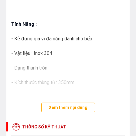
Tính Năng :
- Kệ đựng gia vị đa năng dành cho bếp
- Vật liệu : Inox 304
- Dạng thanh tròn
- Kích thước thùng tủ : 350mm
- Tải trọng tối đa : 25Kg
Xem thêm nội dung
- Kích thước : W287 x D465 x H460mm
Lưu ý :
phù hợp cho cửa cánh kéo
THÔNG SỐ KỸ THUẬT