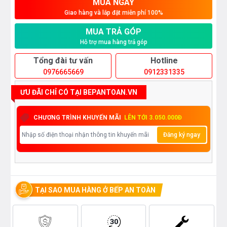
MUA NGAY
Giao hàng và lắp đặt miễn phí 100%
MUA TRẢ GÓP
Hỗ trợ mua hàng trả góp
Tổng đài tư vấn
Hotline
0976665669
0912331335
ƯU ĐÃI CHỈ CÓ TẠI BEPANTOAN.VN
CHƯƠNG TRÌNH KHUYẾN MÃI
LÊN TỚI 3.050.000Đ
Đăng ký ngay
TẠI SAO MUA HÀNG Ở BẾP AN TOÀN