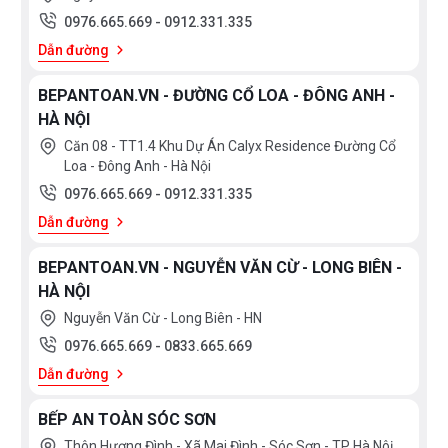
0976.665.669
-
0912.331.335
Dẫn đường
BEPANTOAN.VN - ĐƯỜNG CỔ LOA - ĐÔNG ANH -
HÀ NỘI
Căn 08 - TT1.4 Khu Dự Án Calyx Residence Đường Cổ
Loa - Đông Anh - Hà Nội
0976.665.669
-
0912.331.335
Dẫn đường
BEPANTOAN.VN - NGUYỄN VĂN CỪ - LONG BIÊN -
HÀ NỘI
Nguyễn Văn Cừ - Long Biên - HN
0976.665.669
-
0833.665.669
Dẫn đường
BẾP AN TOÀN SÓC SƠN
Thôn Hương Đình - Xã Mai Đình - Sóc Sơn - TP Hà Nôị