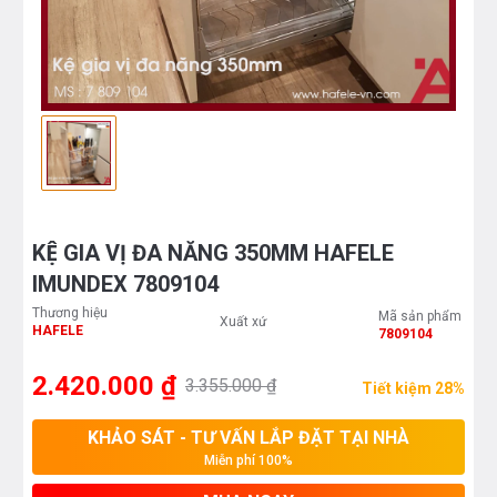
KỆ GIA VỊ ĐA NĂNG 350MM HAFELE
IMUNDEX 7809104
Thương hiệu
Mã sản phẩm
Xuất xứ
HAFELE
7809104
2.420.000 ₫
3.355.000 ₫
Tiết kiệm 28%
KHẢO SÁT - TƯ VẤN LẮP ĐẶT TẠI NHÀ
Miễn phí 100%