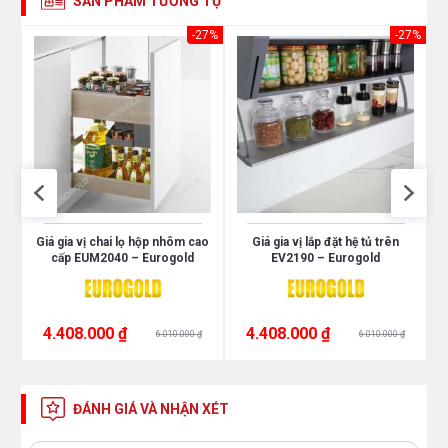
SẢN PHẨM TƯƠNG TỰ
37%
-27%
-27%
Giá gia vị chai lọ hộp nhôm cao
Giá gia vị lắp đặt hệ tủ trên
cấp EUM2040 – Eurogold
EV2190 – Eurogold
4.408.000 ₫
4.408.000 ₫
6.010.000 ₫
6.010.000 ₫
ĐÁNH GIÁ VÀ NHẬN XÉT