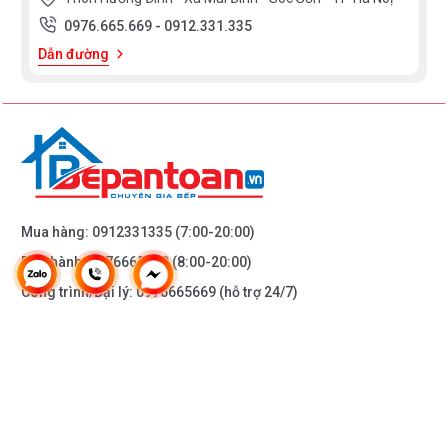
0976.665.669
-
0912.331.335
Dẫn đường
Mua hàng:
0912331335
(7:00-20:00)
Bảo hành:
0976665669
(8:00-20:00)
Công trình/Đại lý:
0976665669
(hỗ trợ 24/7)
THÔNG TIN KHÁC