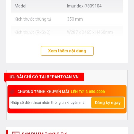
Model
Imundex-7809104
Kích thước thùng tủ
350 mm
Kích thước (RxSxC)
W287 x D465 x H460mm
Xem thêm nội dung
ƯU ĐÃI CHỈ CÓ TẠI BEPANTOAN.VN
CHƯƠNG TRÌNH KHUYẾN MÃI
LÊN TỚI 3.050.000Đ
Đăng ký ngay