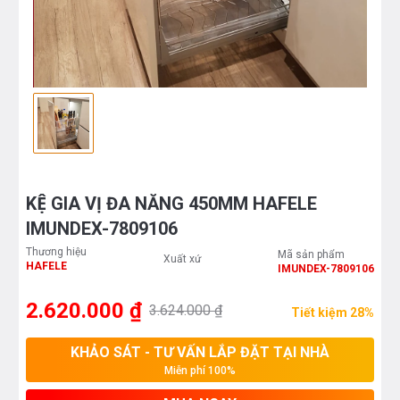
KỆ GIA VỊ ĐA NĂNG 450MM HAFELE
IMUNDEX-7809106
Thương hiệu
Mã sản phẩm
Xuất xứ
HAFELE
IMUNDEX-7809106
2.620.000 ₫
3.624.000 ₫
Tiết kiệm 28%
KHẢO SÁT - TƯ VẤN LẮP ĐẶT TẠI NHÀ
Miễn phí 100%