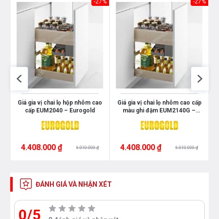
37%
-27%
-27%
Giá gia vị chai lọ hộp nhôm cao
Giá gia vị chai lọ nhôm cao cấp
cấp EUM2040 – Eurogold
màu ghi đậm EUM2140G –
Eurogold
4.408.000 ₫
4.408.000 ₫
6.010.000 ₫
6.010.000 ₫
ĐÁNH GIÁ VÀ NHẬN XÉT
0/5