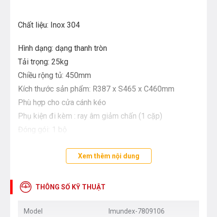
Chất liệu: Inox 304
Hình dạng: dạng thanh tròn
Tải trọng: 25kg
Chiều rộng tủ: 450mm
Kích thước sản phẩm: R387 x S465 x C460mm
Phù hợp cho cửa cánh kéo
Phụ kiện đi kèm : ray âm giảm chấn (1 cặp)
Đóng gói: 1 bộ
Xem thêm nội dung
THÔNG SỐ KỸ THUẬT
Model
Imundex-7809106