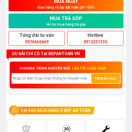
MUA NGAY
Giao hàng và lắp đặt miễn phí 100%
MUA TRẢ GÓP
Hỗ trợ mua hàng trả góp
Tổng đài tư vấn
Hotline
0976665669
0912331335
ƯU ĐÃI CHỈ CÓ TẠI BEPANTOAN.VN
CHƯƠNG TRÌNH KHUYẾN MÃI
LÊN TỚI 3.050.000Đ
Đăng ký ngay
TẠI SAO MUA HÀNG Ở BẾP AN TOÀN