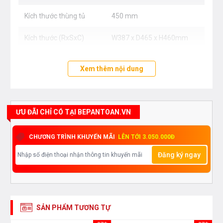
Kích thước thùng tủ
450 mm
Kích thước (RxSxC)
W387 x D465 x H460mm
Xem thêm nội dung
ƯU ĐÃI CHỈ CÓ TẠI BEPANTOAN.VN
CHƯƠNG TRÌNH KHUYẾN MÃI
LÊN TỚI 3.050.000Đ
Đăng ký ngay
SẢN PHẨM TƯƠNG TỰ