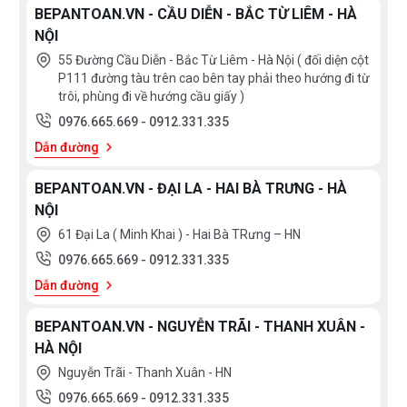
BEPANTOAN.VN - CẦU DIỄN - BẮC TỪ LIÊM - HÀ
NỘI
55 Đường Cầu Diễn - Bắc Từ Liêm - Hà Nội ( đối diện cột
P111 đường tàu trên cao bên tay phải theo hướng đi từ
trôi, phùng đi về hướng cầu giấy )
0976.665.669
-
0912.331.335
Dẫn đường
BEPANTOAN.VN - ĐẠI LA - HAI BÀ TRƯNG - HÀ
NỘI
61 Đại La ( Minh Khai ) - Hai Bà TRưng – HN
0976.665.669
-
0912.331.335
Dẫn đường
BEPANTOAN.VN - NGUYỄN TRÃI - THANH XUÂN -
HÀ NỘI
Nguyễn Trãi - Thanh Xuân - HN
0976.665.669
-
0912.331.335