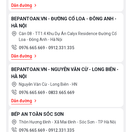
Dẫn đường
BEPANTOAN.VN - ĐƯỜNG CỔ LOA - ĐÔNG ANH -
HÀ NỘI
Căn 08 - TT1.4 Khu Dự Án Calyx Residence Đường Cổ
Loa - Đông Anh - Hà Nội
0976.665.669
-
0912.331.335
Dẫn đường
BEPANTOAN.VN - NGUYỄN VĂN CỪ - LONG BIÊN -
HÀ NỘI
Nguyễn Văn Cừ - Long Biên - HN
0976.665.669
-
0833.665.669
Dẫn đường
BẾP AN TOÀN SÓC SƠN
Thôn Hương Đình - Xã Mai Đình - Sóc Sơn - TP Hà Nôị
0976.665.669
-
0912.331.335