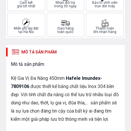
Cam kết
Nhận đổi trả
Bảo trì vĩnh viễn
giá tốt nhất
trong 30 ngày
trọn đời máy
Miễn phí lắp đặt
Giao hàng
Thanh toán
tại Hà Nội
toàn quốc
khi nhận hàng
MÔ TẢ SẢN PHẨM
Mô tả sản phẩm
Kệ Gia Vị Đa Năng 450mm
Hafele Imundex-
7809106
được thiết kế bằng chất liệu Inox 304 bền
đẹp. Với tính chất đa năng có thể lưu trữ nhiều loại đồ
dùng như dao, thớt, lọ gia vị, đũa thìa,... sản phẩm sẽ
là sự lựa chọn đáng tin cậy của bất kỳ ai đang tìm
kiếm một giải pháp lưu trữ thông minh và tiện lợi.