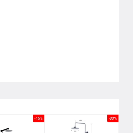
Nôị
0976.665.669
-
0912.331.335
-15%
-33%