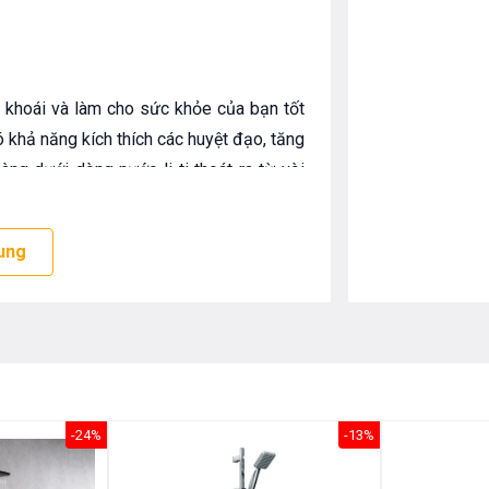
khoái và làm cho sức khỏe của bạn tốt
ó khả năng kích thích các huyệt đạo, tăng
g dưới dòng nước li ti thoát ra từ vòi
a cơ thể diễn ra suôn sẻ và hiệu quả hơn.
 thích khả năng tuần hoàn máu, giúp bạn
ung
 hiểm, ảnh hưởng đến sức khỏe.
ể, việc sử dụng sen vòi còn giúp cho da
Bạn nên sử dụng vòi sen massage da mặt
việc xoa bóp nhẹ nhàng. Dòng nước từ vòi
 làn da sạch sẽ không lo bị mụn mỗi này
-24%
-13%
xoa bóp nhẹ nhàng kết hợp cùng việc tùy