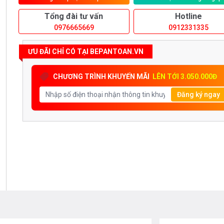
Tổng đài tư vấn
Hotline
0976665669
0912331335
ƯU ĐÃI CHỈ CÓ TẠI BEPANTOAN.VN
CHƯƠNG TRÌNH KHUYẾN MÃI
LÊN TỚI 3.050.000Đ
Đăng ký ngay