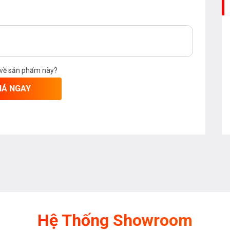
 về sản phẩm này?
IÁ NGAY
 tốt.
 cũng như các sản thiết bị phòng tắm
chúng tôi theo
hotline 0976665669 -
ủa
Bếp an toàn
để được tư vấn tốt nhất
Hệ Thống Showroom