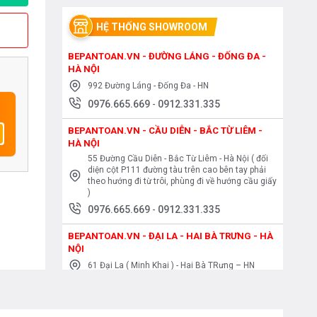
HỆ THỐNG SHOWROOM
BEPANTOAN.VN - ĐƯỜNG LÁNG - ĐỐNG ĐA -
HÀ NỘI
992 Đường Láng - Đống Đa - HN
0976.665.669
-
0912.331.335
BEPANTOAN.VN - CẦU DIỄN - BẮC TỪ LIÊM -
HÀ NỘI
55 Đường Cầu Diễn - Bắc Từ Liêm - Hà Nội ( đối
diện cột P111 đường tàu trên cao bên tay phải
theo hướng đi từ trôi, phùng đi về hướng cầu giấy
)
0976.665.669
-
0912.331.335
BEPANTOAN.VN - ĐẠI LA - HAI BÀ TRƯNG - HÀ
NỘI
61 Đại La ( Minh Khai ) - Hai Bà TRưng – HN
0976.665.669
-
0912.331.335
BEPANTOAN.VN - NGUYỄN TRÃI - THANH