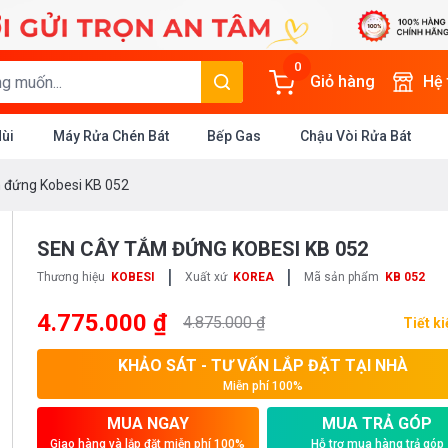
0
Giỏ hàng
Hệ
Mùi
Máy Rửa Chén Bát
Bếp Gas
Chậu Vòi Rửa Bát
 đứng Kobesi KB 052
SEN CÂY TẮM ĐỨNG KOBESI KB 052
|
|
Thương hiệu
KOBESI
Xuất xứ
KOREA
Mã sản phẩm
KB 052
4.775.000 ₫
4.875.000 ₫
Tiết k
KHẢO SÁT - TƯ VẤN LẮP ĐẶT TẠI NHÀ
Miễn phí 100%
MUA NGAY
MUA TRẢ GÓP
Giao hàng và lắp đặt miễn phí 100%
Hỗ trợ mua hàng trả góp