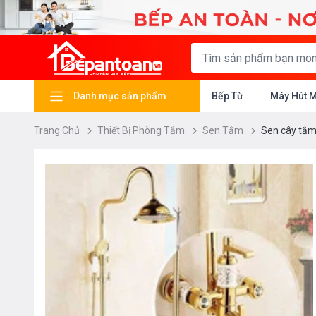
Danh mục sản phẩm
Bếp Từ
Máy Hút 
Trang Chủ
Thiết Bị Phòng Tắm
Sen Tắm
Sen cây tắm