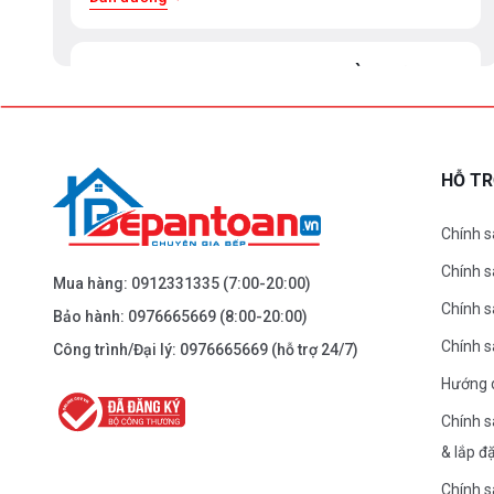
BEPANTOAN.VN - ĐẠI LA - HAI BÀ TRƯNG -
HÀ NỘI
61 Đại La ( Minh Khai ) - Hai Bà TRưng – HN
0976.665.669
-
0912.331.335
HỖ T
Dẫn đường
Chính s
Chính 
BEPANTOAN.VN - NGUYỄN TRÃI - THANH
Mua hàng:
0912331335
(7:00-20:00)
XUÂN - HÀ NỘI
Chính s
Bảo hành:
0976665669
(8:00-20:00)
Nguyễn Trãi - Thanh Xuân - HN
Chính 
Công trình/Đại lý:
0976665669
(hỗ trợ 24/7)
0976.665.669
-
0912.331.335
Hướng 
Dẫn đường
Chính s
& lắp đ
BEPANTOAN.VN - ĐƯỜNG CỔ LOA - ĐÔNG
Chính s