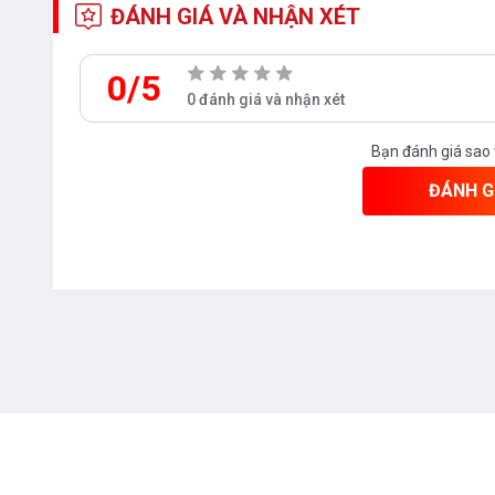
ĐÁNH GIÁ VÀ NHẬN XÉT
Bảo hành
0/5
Bảo hành: 5năm
0 đánh giá và nhận xét
Miễn phí vận chuyển trong nội thành Hà Nội
Bạn đánh giá sao
ĐÁNH G
Chúng tôi cam kết sản phẩm chính hãng, chất lượng
Bạn quan tâm tới những sản phẩm sen tắm cây
và thiết bị nhà bếp vui lòng liên hệ với 
0912331335
hoặc trực tiếp địa chỉ hệ thống c
từ các nhân viên bán hàng của chúng tôi!