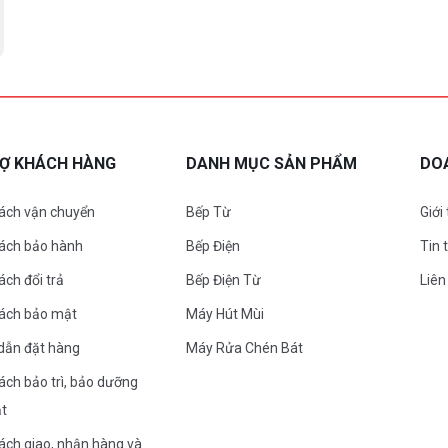
RỢ KHÁCH HÀNG
DANH MỤC SẢN PHẨM
DO
ách vận chuyển
Bếp Từ
Giới
sách bảo hành
Bếp Điện
Tin 
ách đổi trả
Bếp Điện Từ
Liên
sách bảo mật
Máy Hút Mùi
dẫn đặt hàng
Máy Rửa Chén Bát
ách bảo trì, bảo dưỡng
ặt
ách giao, nhận hàng và