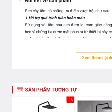
Đôi nét về sản phẩm
Sen cây tắm có những ưu điểm vượt trội như sau:
1.
Hỗ trợ quá trình tuần hoàn máu
Sử dụng vòi tắm hoa sen đem lại cảm giác sảng 
hơn vì những tia nước mát phun ra từ thiết bị này c
cường khả năng tuần hoàn máu. Massage nhẹ nhàn
hoa sen khi tắm sẽ giúp quá trình trao đổi chất củ
Đồng thời áp lực của dòng nước này cũng sẽ kích
Xem thêm nội d
đốt cháy mỡ thừa và ngăn ngừa các căn bệnh nguy
2. Tốt cho da mặt
Không chỉ mang lại vẻ đẹp cho làn da trên cơ th
mặt tươi sáng, săn chắc và bóng hơn rất nhiều. 
hiệu quả, tẩy sạch mọi loại bụi bám kết hợp với 
SẢN PHẨM TƯƠNG TỰ
hoa sen sẽ dễ dàng giúp rửa trôi bụi bẩn, màn đến
-28%
-1%
3. Tăng cường hệ miễn dịch, giảm căng thẳng
Khi tắm dưới vòi hoa sen, các bạn nên tiến hành 