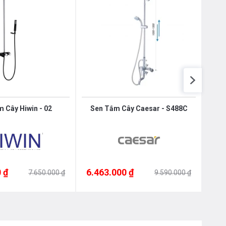
 Cây Hiwin - 02
Sen Tắm Cây Caesar - S488C
Sen 
 ₫
6.463.000 ₫
6.4
7.650.000 ₫
9.590.000 ₫