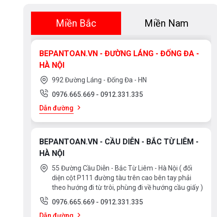
Miền Bắc
Miền Nam
BEPANTOAN.VN - ĐƯỜNG LÁNG - ĐỐNG ĐA -
HÀ NỘI
992 Đường Láng - Đống Đa - HN
0976.665.669
-
0912.331.335
Dẫn đường
BEPANTOAN.VN - CẦU DIỄN - BẮC TỪ LIÊM -
HÀ NỘI
55 Đường Cầu Diễn - Bắc Từ Liêm - Hà Nội ( đối
diện cột P111 đường tàu trên cao bên tay phải
theo hướng đi từ trôi, phùng đi về hướng cầu giấy )
0976.665.669
-
0912.331.335
Dẫn đường