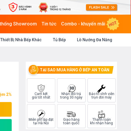
HOT
 thống Showroom
Tin tức
Combo - khuyến mãi
Thiết Bị Nhà Bếp Khác
Tủ Bếp
Lò Nướng Đa Năng
TẠI SAO MUA HÀNG Ở BẾP AN TOÀN
Cam kết
Nhận đổi trả
Bảo trì vĩnh viễn
iệm 2%
giá tốt nhất
trong 30 ngày
trọn đời máy
Miễn phí lắp đặt
Giao hàng
Thanh toán
tại Hà Nội
toàn quốc
khi nhận hàng