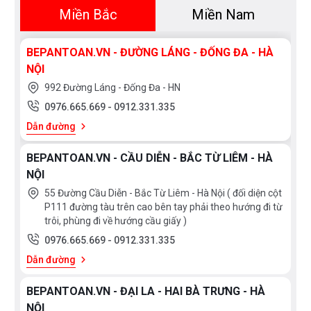
Miền Bắc
Miền Nam
BEPANTOAN.VN - ĐƯỜNG LÁNG - ĐỐNG ĐA - HÀ
NỘI
992 Đường Láng - Đống Đa - HN
0976.665.669
-
0912.331.335
Dẫn đường
BEPANTOAN.VN - CẦU DIỄN - BẮC TỪ LIÊM - HÀ
NỘI
55 Đường Cầu Diễn - Bắc Từ Liêm - Hà Nội ( đối diện cột
Ứng dụng:
P111 đường tàu trên cao bên tay phải theo hướng đi từ
trôi, phùng đi về hướng cầu giấy )
Các hộ gia đình, Chung cư
0976.665.669
-
0912.331.335
Dẫn đường
Khách sạn, Nhà hàng, Khu Resort, Bể bơi
BEPANTOAN.VN - ĐẠI LA - HAI BÀ TRƯNG - HÀ
Đôi nét về sản phẩm
NỘI