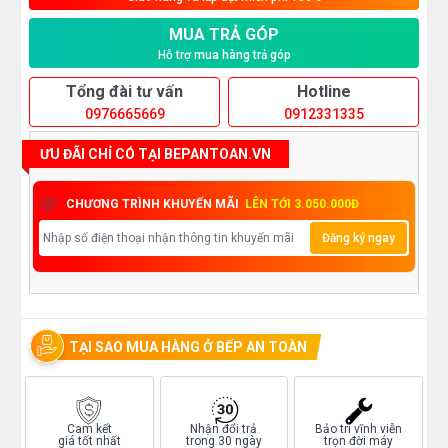
MUA TRẢ GÓP
Hỗ trợ mua hàng trả góp
Tổng đài tư vấn
Hotline
0976665669
0912331335
ƯU ĐÃI CHỈ CÓ TẠI BEPANTOAN.VN
CHƯƠNG TRÌNH KHUYẾN MÃI
LÊN TỚI 3.050.000Đ
Đăng ký ngay
TẠI SAO MUA HÀNG Ở BẾP AN TOÀN
Cam kết
Nhận đổi trả
Bảo trì vĩnh viễn
giá tốt nhất
trong 30 ngày
trọn đời máy