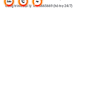
hạn chế hiệu quả căng thẳng, các chứng bệnh trầm cảm,
Công trình/Đại lý:
0976665669
(hỗ trợ 24/7)
đồng thời mang lại động lực làm việc và tinh thần sảng
khoái nhất. Đó cũng chính là lý do vì sao có rất nhiều ý tưởng
mới mẻ, độc đáo được nảy sinh trong quá trình tắm của con
người.
THÔNG TIN KHÁC
Chúng tôi xin được giới thiệu tới quý khách hàng sản phẩm
DOANH NGHIỆP
sen cây nhiệt độ KOBESI KB 2059 : Đây là một trong những
sản phẩm hàng đầu của hãng KOBESI với thiết kết bắt mắt
DANH MỤC SẢN PHẨM
hiện đại.Sản phẩm thuộc dòng cây sen nhiệt độ với những
ưu điểm vượt trội. Chất liệu sản phẩm bằng đồng bền với
HỖ TRỢ KHÁCH HÀNG
thời gian kết hợp lớp mạ Crom-Ni chống han gỉ phù hợp với
môi trường ẩm ướt như phòng tắm. Kiểu dáng hình khối
KẾT NỐI VỚI CHÚNG TÔI
vuông vắn mạnh mẽ mà lại tinh tế cam kết làm vừa lòng
mọi khách hàng khó tính.