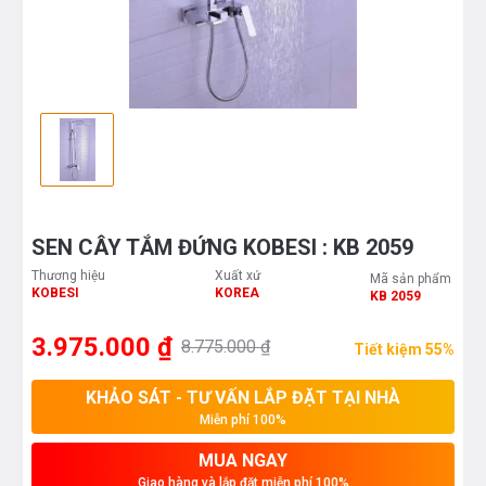
SEN CÂY TẮM ĐỨNG KOBESI : KB 2059
Thương hiệu
Xuất xứ
Mã sản phẩm
KOBESI
KOREA
KB 2059
3.975.000 ₫
8.775.000 ₫
Tiết kiệm 55%
KHẢO SÁT - TƯ VẤN LẮP ĐẶT TẠI NHÀ
Miễn phí 100%
MUA NGAY
Giao hàng và lắp đặt miễn phí 100%