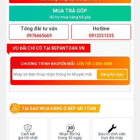
MUA TRẢ GÓP
Hỗ trợ mua hàng trả góp
Tổng đài tư vấn
Hotline
0976665669
0912331335
ƯU ĐÃI CHỈ CÓ TẠI BEPANTOAN.VN
CHƯƠNG TRÌNH KHUYẾN MÃI
LÊN TỚI 3.050.000Đ
Đăng ký ngay
TẠI SAO MUA HÀNG Ở BẾP AN TOÀN
Cam kết
Nhận đổi trả
Bảo trì vĩnh viễn
giá tốt nhất
trong 30 ngày
trọn đời máy