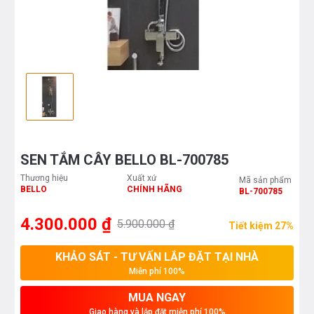
SEN TẮM CÂY BELLO BL-700785
Thương hiệu
Xuất xứ
Mã sản phẩm
BELLO
CHÍNH HÃNG
BL-700785
4.300.000 ₫
5.900.000 ₫
Tiết kiệm 27%
KHẢO SÁT - TƯ VẤN LẮP ĐẶT TẠI NHÀ
Miễn phí 100%
MUA NGAY
Giao hàng và lắp đặt miễn phí 100%