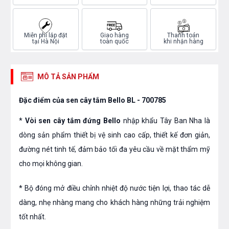
Miễn phí lắp đặt
Giao hàng
Thanh toán
tại Hà Nội
toàn quốc
khi nhận hàng
MÔ TẢ SẢN PHẨM
Đặc điểm của sen cây tắm Bello BL - 700785
*
Vòi sen cây tắm đứng Bello
nhập khẩu Tây Ban Nha là
dòng sản phẩm thiết bị vệ sinh cao cấp, thiết kế đơn giản,
đường nét tinh tế, đảm bảo tối đa yêu cầu về mặt thẩm mỹ
cho mọi không gian.
* Bộ đóng mở điều chỉnh nhiệt độ nước tiện lợi, thao tác dễ
dàng, nhẹ nhàng mang cho khách hàng những trải nghiệm
tốt nhất.