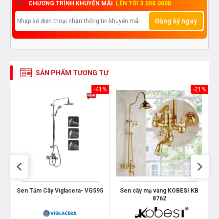
CHƯƠNG TRÌNH KHUYẾN MÃI
LÊN TỚI 3.050.000Đ
Đăng ký ngay
SẢN PHẨM TƯƠNG TỰ
53%
-41%
-21%
4
Sen Tắm Cây Viglacera- VG595
Sen cây mạ vàng KOBESI KB
S
8762