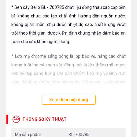
* Sen cây Bello BL - 700785 chất liệu đồng thau cao cấp bền
bỉ, không chứa các tạp chất ảnh hưởng đến nguồn nước,
không bị ăn mòn, chịu được nhiệt độ cao, chất lượng vượt
trội theo thời gian, được kiểm định chứng nhận đảm bảo an
toàn cho sức khỏe người dùng.
* Lớp mạ chrome sáng bóng là lớp bảo vệ, nâng cao chất
lượng tuổi thọ của sen vòi, đồng thời là lớp thẩm mỹ mang
đến vẻ đẹp sang trọng cho sản phẩm. Lớp mạ vệ sinh đơn
giản, dễ dàng không bám cặn nước, không xảy ra các phản
ứng với các chất tẩy rửa.
Xem thêm nội dung
* 10 năm là thời gian bảo hành của dòng sen cây tắm Bello
BL - 700785 và cũng áp dụng cho dòng sen cây Bello. Nhà
THÔNG SỐ KỸ THUẬT
phân phối mong muốn tạo dựng niềm tin của khách hàng về
chất lượng cũng như mang đến những dịch vụ tốt nhất cho
Mã sản phẩm
BL-700785