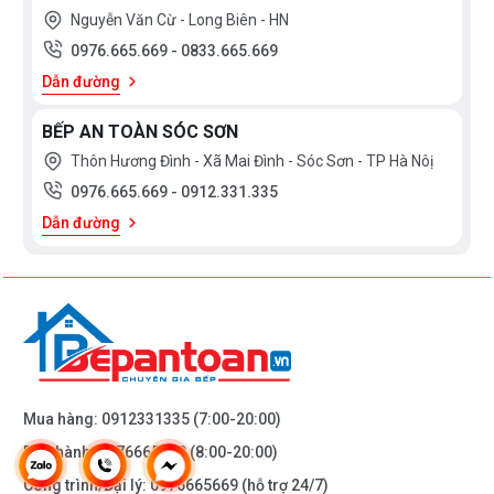
Nguyễn Văn Cừ - Long Biên - HN
0976.665.669
-
0833.665.669
Dẫn đường
BẾP AN TOÀN SÓC SƠN
Thôn Hương Đình - Xã Mai Đình - Sóc Sơn - TP Hà Nôị
0976.665.669
-
0912.331.335
Dẫn đường
Mua hàng:
0912331335
(7:00-20:00)
Bảo hành:
0976665669
(8:00-20:00)
Công trình/Đại lý:
0976665669
(hỗ trợ 24/7)