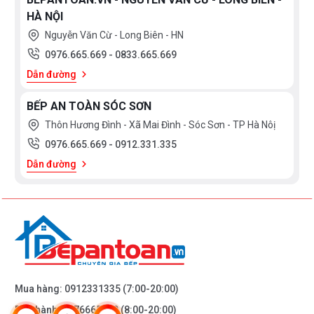
HÀ NỘI
Nguyễn Văn Cừ - Long Biên - HN
0976.665.669
-
0833.665.669
Dẫn đường
BẾP AN TOÀN SÓC SƠN
Thôn Hương Đình - Xã Mai Đình - Sóc Sơn - TP Hà Nôị
0976.665.669
-
0912.331.335
Dẫn đường
Mua hàng:
0912331335
(7:00-20:00)
Bảo hành:
0976665669
(8:00-20:00)