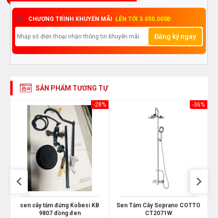
CHƯƠNG TRÌNH KHUYẾN MÃI
LÊN TỚI 3.050.000Đ
Đăng ký ngay
SẢN PHẨM TƯƠNG TỰ
Các vị trí thoát nước được đặt lưới thoát chia
24%
-28%
-36%
nước đều, tia nước dịu nhẹ massage, sảng
khoái khi sử dụng.
sen cây tắm đứng Kobesi KB
Sen Tắm Cây Soprano COTTO
9807 đồng đen
CT2071W