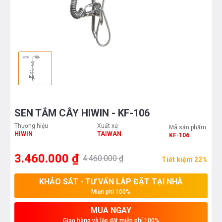
SEN TẮM CÂY HIWIN - KF-106
Thương hiệu
Xuất xứ
Mã sản phẩm
HIWIN
TAIWAN
KF-106
3.460.000 ₫
4.460.000 ₫
Tiết kiệm 22%
KHẢO SÁT - TƯ VẤN LẮP ĐẶT TẠI NHÀ
Miễn phí 100%
MUA NGAY
Giao hàng và lắp đặt miễn phí 100%