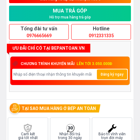
MUA TRẢ GÓP
Hỗ trợ mua hàng trả góp
Tổng đài tư vấn
Hotline
0976665669
0912331335
ƯU ĐÃI CHỈ CÓ TẠI BEPANTOAN.VN
CHƯƠNG TRÌNH KHUYẾN MÃI
LÊN TỚI 3.050.000Đ
Đăng ký ngay
TẠI SAO MUA HÀNG Ở BẾP AN TOÀN
Cam kết
Nhận đổi trả
Bảo trì vĩnh viễn
giá tốt nhất
trong 30 ngày
trọn đời máy