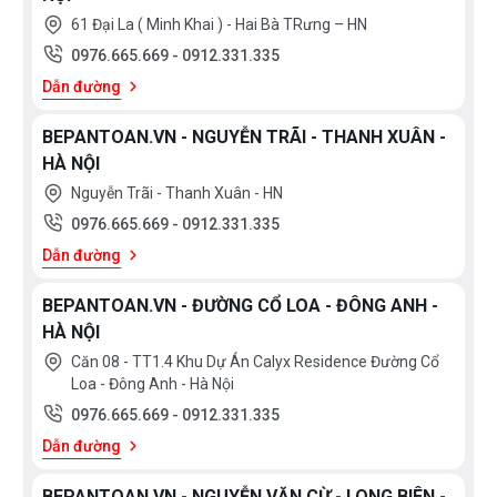
61 Đại La ( Minh Khai ) - Hai Bà TRưng – HN
0976.665.669
-
0912.331.335
Dẫn đường
BEPANTOAN.VN - NGUYỄN TRÃI - THANH XUÂN -
HÀ NỘI
Nguyễn Trãi - Thanh Xuân - HN
0976.665.669
-
0912.331.335
Dẫn đường
BEPANTOAN.VN - ĐƯỜNG CỔ LOA - ĐÔNG ANH -
HÀ NỘI
Căn 08 - TT1.4 Khu Dự Án Calyx Residence Đường Cổ
Loa - Đông Anh - Hà Nội
0976.665.669
-
0912.331.335
Dẫn đường
BEPANTOAN.VN - NGUYỄN VĂN CỪ - LONG BIÊN -