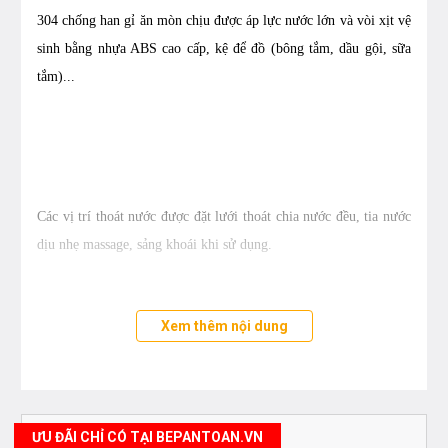
304 chống han gỉ ăn mòn chịu được áp lực nước lớn và vòi xịt vệ
sinh bằng nhựa ABS cao cấp, kệ để đồ (bông tắm, dầu gội, sữa
tắm)...
Các vị trí thoát nước được đặt lưới thoát chia nước đều, tia nước
dịu nhẹ massage, sảng khoái khi sử dụng.
Xem thêm nội dung
ƯU ĐÃI CHỈ CÓ TẠI BEPANTOAN.VN