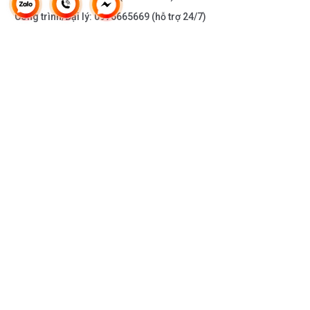
Công trình/Đại lý:
0976665669
(hỗ trợ 24/7)
THÔNG TIN KHÁC
DOANH NGHIỆP
DANH MỤC SẢN PHẨM
HỖ TRỢ KHÁCH HÀNG
KẾT NỐI VỚI CHÚNG TÔI