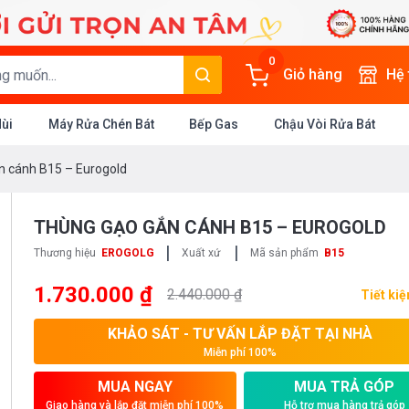
0
Giỏ hàng
Hệ
Mùi
Máy Rửa Chén Bát
Bếp Gas
Chậu Vòi Rửa Bát
n cánh B15 – Eurogold
THÙNG GẠO GẮN CÁNH B15 – EUROGOLD
|
|
Thương hiệu
EROGOLG
Xuất xứ
Mã sản phẩm
B15
1.730.000 ₫
2.440.000 ₫
Tiết ki
KHẢO SÁT - TƯ VẤN LẮP ĐẶT TẠI NHÀ
Miễn phí 100%
MUA NGAY
MUA TRẢ GÓP
Giao hàng và lắp đặt miễn phí 100%
Hỗ trợ mua hàng trả góp