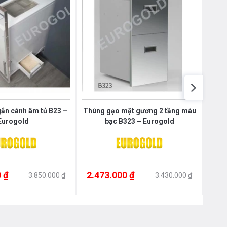
Nôị
0976.665.669
-
0912.331.335
ắn cánh âm tủ B23 –
Thùng gạo mặt gương 2 tầng màu
Thùn
Eurogold
bạc B323 – Eurogold
 ₫
2.473.000 ₫
2.4
3.850.000 ₫
3.430.000 ₫