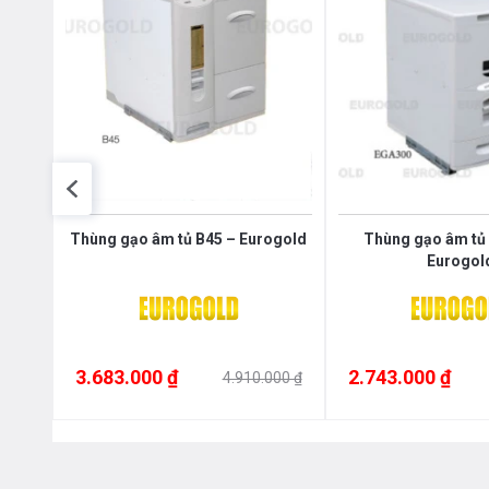
ucina
Thùng gạo âm tủ B45 – Eurogold
Thùng gạo âm tủ
Eurogol
3.683.000 ₫
2.743.000 ₫
000 ₫
4.910.000 ₫