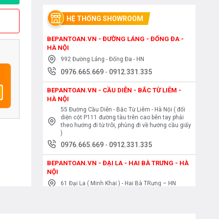
HỆ THỐNG SHOWROOM
BEPANTOAN.VN - ĐƯỜNG LÁNG - ĐỐNG ĐA -
HÀ NỘI
992 Đường Láng - Đống Đa - HN
0976.665.669
-
0912.331.335
BEPANTOAN.VN - CẦU DIỄN - BẮC TỪ LIÊM -
HÀ NỘI
55 Đường Cầu Diễn - Bắc Từ Liêm - Hà Nội ( đối
diện cột P111 đường tàu trên cao bên tay phải
theo hướng đi từ trôi, phùng đi về hướng cầu giấy
)
0976.665.669
-
0912.331.335
BEPANTOAN.VN - ĐẠI LA - HAI BÀ TRƯNG - HÀ
NỘI
61 Đại La ( Minh Khai ) - Hai Bà TRưng – HN
0976.665.669
-
0912.331.335
BEPANTOAN.VN - NGUYỄN TRÃI - THANH