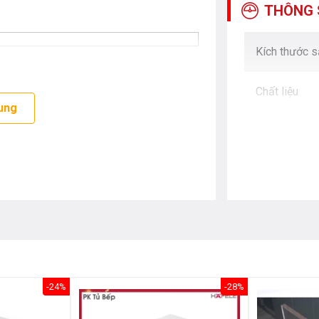
THÔNG 
Kích thước 
Chất liệu
ung
-24%
-28%