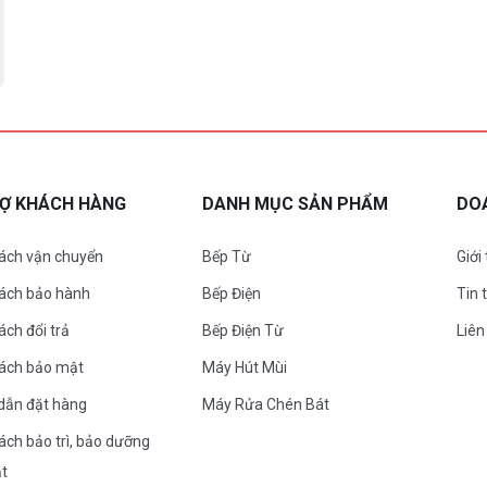
RỢ KHÁCH HÀNG
DANH MỤC SẢN PHẨM
DO
ách vận chuyển
Bếp Từ
Giới
sách bảo hành
Bếp Điện
Tin 
ách đổi trả
Bếp Điện Từ
Liên
sách bảo mật
Máy Hút Mùi
dẫn đặt hàng
Máy Rửa Chén Bát
ách bảo trì, bảo dưỡng
ặt