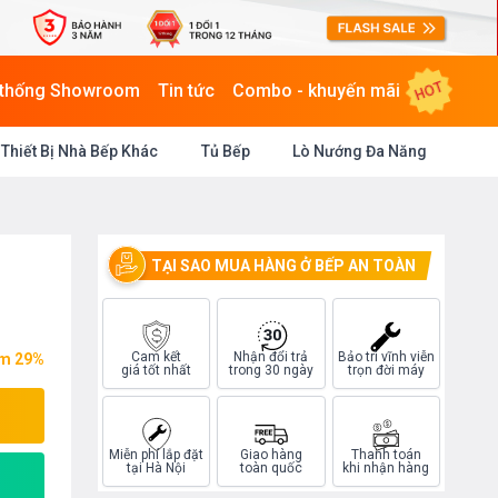
HOT
 thống Showroom
Tin tức
Combo - khuyến mãi
Thiết Bị Nhà Bếp Khác
Tủ Bếp
Lò Nướng Đa Năng
TẠI SAO MUA HÀNG Ở BẾP AN TOÀN
Cam kết
Nhận đổi trả
Bảo trì vĩnh viễn
ệm 29%
giá tốt nhất
trong 30 ngày
trọn đời máy
Miễn phí lắp đặt
Giao hàng
Thanh toán
tại Hà Nội
toàn quốc
khi nhận hàng