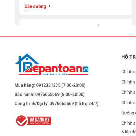
Dẫn đường
BEPANTOAN.VN - ĐẠI LA - HAI BÀ TRƯNG -
HÀ NỘI
61 Đại La ( Minh Khai ) - Hai Bà TRưng – HN
0976.665.669
-
0912.331.335
HỖ T
Dẫn đường
Chính s
Chính 
BEPANTOAN.VN - NGUYỄN TRÃI - THANH
Mua hàng:
0912331335
(7:00-20:00)
XUÂN - HÀ NỘI
Chính s
Bảo hành:
0976665669
(8:00-20:00)
Nguyễn Trãi - Thanh Xuân - HN
Chính 
Công trình/Đại lý:
0976665669
(hỗ trợ 24/7)
0976.665.669
-
0912.331.335
Hướng 
Dẫn đường
Chính s
& lắp đ