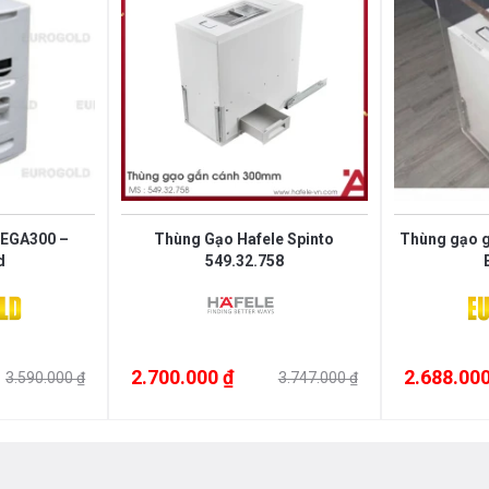
 EGA300 –
Thùng Gạo Hafele Spinto
Thùng gạo g
d
549.32.758
2.700.000 ₫
2.688.000
3.590.000 ₫
3.747.000 ₫