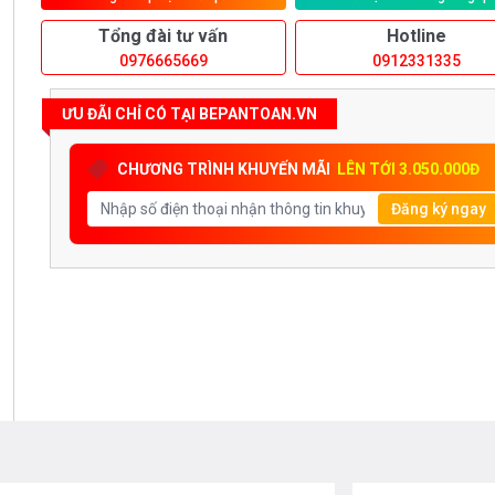
Tổng đài tư vấn
Hotline
0976665669
0912331335
ƯU ĐÃI CHỈ CÓ TẠI BEPANTOAN.VN
CHƯƠNG TRÌNH KHUYẾN MÃI
LÊN TỚI 3.050.000Đ
Đăng ký ngay