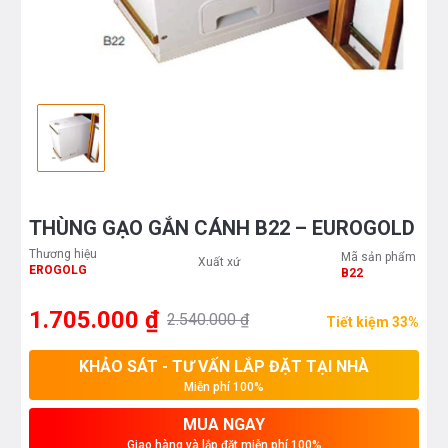
THÙNG GẠO GẮN CÁNH B22 – EUROGOLD
Thương hiệu
Mã sản phẩm
Xuất xứ
EROGOLG
B22
1.705.000 ₫
2.540.000 ₫
Tiết kiệm 33%
KHẢO SÁT - TƯ VẤN LẮP ĐẶT TẠI NHÀ
Miễn phí 100%
MUA NGAY
Giao hàng và lắp đặt miễn phí 100%