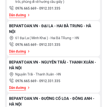
trôi, phùng đi về hướng cầu giấy )
0976.665.669
-
0912.331.335
Dẫn đường
BEPANTOAN.VN - ĐẠI LA - HAI BÀ TRƯNG - HÀ
NỘI
61 Đại La ( Minh Khai ) - Hai Bà TRưng – HN
0976.665.669
-
0912.331.335
Dẫn đường
BEPANTOAN.VN - NGUYỄN TRÃI - THANH XUÂN -
HÀ NỘI
Nguyễn Trãi - Thanh Xuân - HN
0976.665.669
-
0912.331.335
Dẫn đường
BEPANTOAN.VN - ĐƯỜNG CỔ LOA - ĐÔNG ANH -
HÀ NỘI