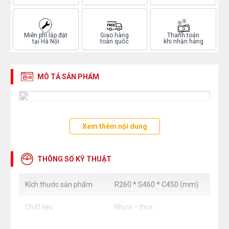
Miễn phí lắp đặt
Giao hàng
Thanh toán
tại Hà Nội
toàn quốc
khi nhận hàng
MÔ TẢ SẢN PHẨM
Xem thêm nội dung
THÔNG SỐ KỸ THUẬT
Kích thước sản phẩm
R260 * S460 * C450 (mm)
Chất liệu
Nhựa – Inox