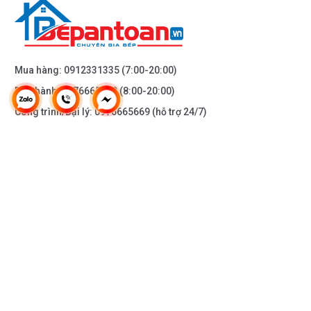
Mua hàng:
0912331335
(7:00-20:00)
Bảo hành:
0976665669
(8:00-20:00)
Công trình/Đại lý:
0976665669
(hỗ trợ 24/7)
THÔNG TIN KHÁC
DOANH NGHIỆP
DANH MỤC SẢN PHẨM
HỖ TRỢ KHÁCH HÀNG