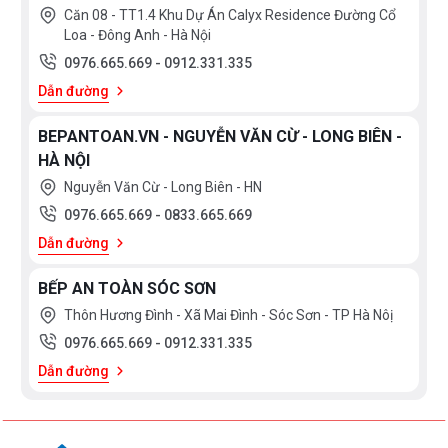
Căn 08 - TT1.4 Khu Dự Án Calyx Residence Đường Cổ
Loa - Đông Anh - Hà Nội
0976.665.669
-
0912.331.335
Dẫn đường
BEPANTOAN.VN - NGUYỄN VĂN CỪ - LONG BIÊN -
HÀ NỘI
Nguyễn Văn Cừ - Long Biên - HN
0976.665.669
-
0833.665.669
Dẫn đường
BẾP AN TOÀN SÓC SƠN
Thôn Hương Đình - Xã Mai Đình - Sóc Sơn - TP Hà Nôị
0976.665.669
-
0912.331.335
Dẫn đường