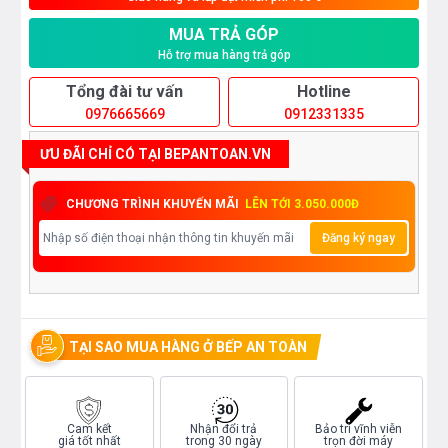
MUA TRẢ GÓP
Hỗ trợ mua hàng trả góp
Tổng đài tư vấn
Hotline
0976665669
0912331335
ƯU ĐÃI CHỈ CÓ TẠI BEPANTOAN.VN
CHƯƠNG TRÌNH KHUYẾN MÃI
LÊN TỚI 3.050.000Đ
Đăng ký ngay
TẠI SAO MUA HÀNG Ở BẾP AN TOÀN
Cam kết
Nhận đổi trả
Bảo trì vĩnh viễn
giá tốt nhất
trong 30 ngày
trọn đời máy