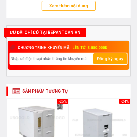
Xem thêm nội dung
ƯU ĐÃI CHỈ CÓ TẠI BEPANTOAN.VN
CHƯƠNG TRÌNH KHUYẾN MÃI
LÊN TỚI 3.050.000Đ
Đăng ký ngay
SẢN PHẨM TƯƠNG TỰ
33%
-25%
-24%