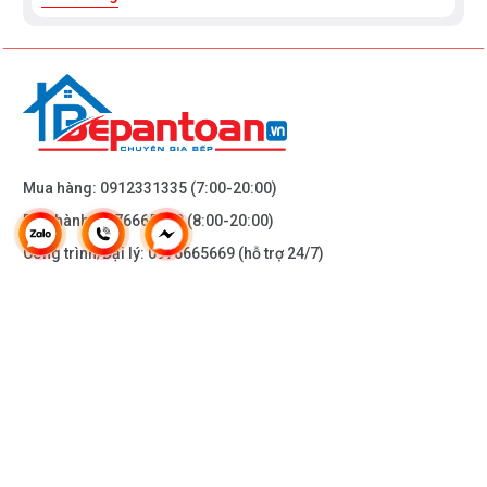
Mua hàng:
0912331335
(7:00-20:00)
Bảo hành:
0976665669
(8:00-20:00)
Công trình/Đại lý:
0976665669
(hỗ trợ 24/7)
THÔNG TIN KHÁC
DOANH NGHIỆP