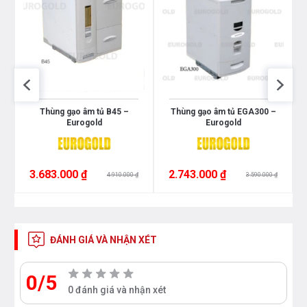
Thùng gạo âm tủ B45 –
Thùng gạo âm tủ EGA300 –
Eurogold
Eurogold
3.683.000 ₫
2.743.000 ₫
4.910.000 ₫
3.590.000 ₫
ĐÁNH GIÁ VÀ NHẬN XÉT
0/5
0 đánh giá và nhận xét