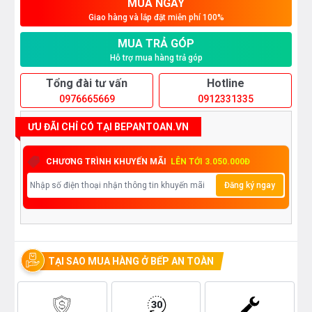
MUA NGAY
Giao hàng và lắp đặt miễn phí 100%
MUA TRẢ GÓP
Hỗ trợ mua hàng trả góp
Tổng đài tư vấn
Hotline
0976665669
0912331335
ƯU ĐÃI CHỈ CÓ TẠI BEPANTOAN.VN
CHƯƠNG TRÌNH KHUYẾN MÃI
LÊN TỚI 3.050.000Đ
Đăng ký ngay
TẠI SAO MUA HÀNG Ở BẾP AN TOÀN