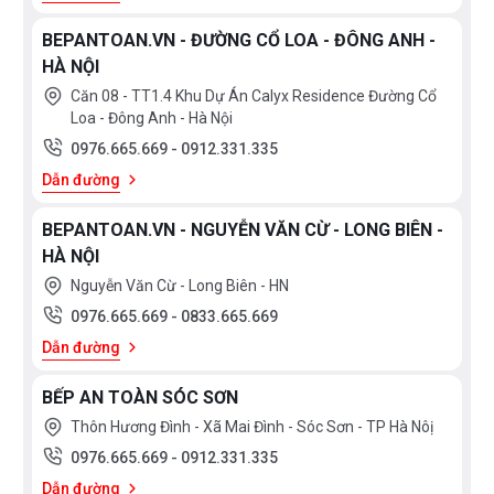
BEPANTOAN.VN - ĐƯỜNG CỔ LOA - ĐÔNG ANH -
HÀ NỘI
Căn 08 - TT1.4 Khu Dự Án Calyx Residence Đường Cổ
Loa - Đông Anh - Hà Nội
0976.665.669
-
0912.331.335
Dẫn đường
BEPANTOAN.VN - NGUYỄN VĂN CỪ - LONG BIÊN -
HÀ NỘI
Nguyễn Văn Cừ - Long Biên - HN
0976.665.669
-
0833.665.669
Dẫn đường
BẾP AN TOÀN SÓC SƠN
Thôn Hương Đình - Xã Mai Đình - Sóc Sơn - TP Hà Nôị
0976.665.669
-
0912.331.335
Dẫn đường