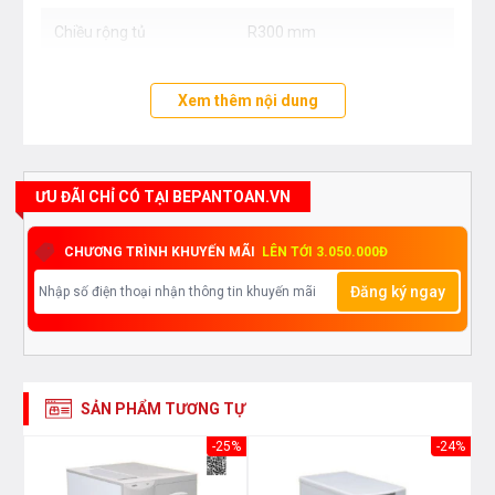
Chiều rộng tủ
R300 mm
Xem thêm nội dung
ƯU ĐÃI CHỈ CÓ TẠI BEPANTOAN.VN
CHƯƠNG TRÌNH KHUYẾN MÃI
LÊN TỚI 3.050.000Đ
Đăng ký ngay
SẢN PHẨM TƯƠNG TỰ
33%
-25%
-24%