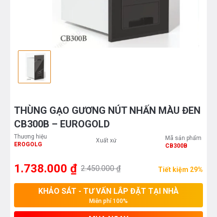
THÙNG GẠO GƯƠNG NÚT NHẤN MÀU ĐEN
CB300B – EUROGOLD
Thương hiệu
Mã sản phẩm
Xuất xứ
EROGOLG
CB300B
1.738.000 ₫
2.450.000 ₫
Tiết kiệm 29%
KHẢO SÁT - TƯ VẤN LẮP ĐẶT TẠI NHÀ
Miễn phí 100%