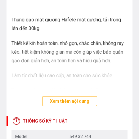
Thùng gạo mặt giương Hafele mặt gương, tải trọng
lên đến 30kg
Thiết kế kín hoàn toàn, nhỏ gọn, chắc chắn, không ray
kéo, tiết kiệm không gian mà còn giúp việc bảo quản
gạo đơn giản hơn, an toàn hơn và hiệu quả hơn.
Làm từ chất liệu cao cấp, an toàn cho sức khỏe
Tự động lấy gạo với nút bấm hiện đại, lấy gạo ở ngay
mặt trước thông qua nút nhấn.
Xem thêm nội dung
Tiện lợi, bền lâu và dễ vệ sinh.
THÔNG SỐ KỸ THUẬT
Thùng đựng gạo dành cho tủ bếp dưới.
Model
549.32.744