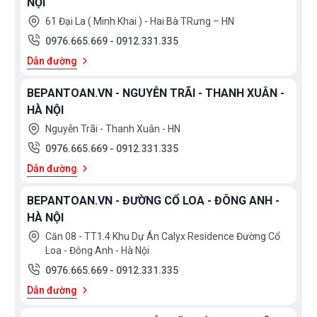
NỘI
61 Đại La ( Minh Khai ) - Hai Bà TRưng – HN
0976.665.669
-
0912.331.335
Dẫn đường
BEPANTOAN.VN - NGUYỄN TRÃI - THANH XUÂN -
HÀ NỘI
Nguyễn Trãi - Thanh Xuân - HN
0976.665.669
-
0912.331.335
Dẫn đường
BEPANTOAN.VN - ĐƯỜNG CỔ LOA - ĐÔNG ANH -
HÀ NỘI
Căn 08 - TT1.4 Khu Dự Án Calyx Residence Đường Cổ
Loa - Đông Anh - Hà Nội
0976.665.669
-
0912.331.335
Dẫn đường