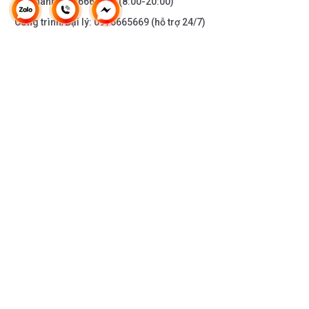
Bảo hành:
0976665669
(8:00-20:00)
Công trình/Đại lý:
0976665669
(hỗ trợ 24/7)
THÔNG TIN KHÁC
DOANH NGHIỆP
DANH MỤC SẢN PHẨM
HỖ TRỢ KHÁCH HÀNG
KẾT NỐI VỚI CHÚNG TÔI