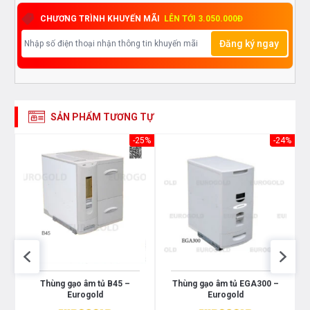
CHƯƠNG TRÌNH KHUYẾN MÃI
LÊN TỚI 3.050.000Đ
Đăng ký ngay
SẢN PHẨM TƯƠNG TỰ
33%
-25%
-24%
Thùng gạo âm tủ B45 –
Thùng gạo âm tủ EGA300 –
Eurogold
Eurogold