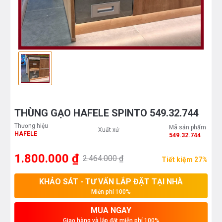
THÙNG GẠO HAFELE SPINTO 549.32.744
Thương hiệu
Mã sản phẩm
Xuất xứ
HAFELE
549.32.744
1.800.000 ₫
2.464.000 ₫
Tiết kiệm 27%
KHẢO SÁT - TƯ VẤN LẮP ĐẶT TẠI NHÀ
Miễn phí 100%
MUA NGAY
Giao hàng và lắp đặt miễn phí 100%