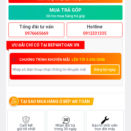
MUA TRẢ GÓP
Hỗ trợ mua hàng trả góp
Tổng đài tư vấn
Hotline
0976665669
0912331335
ƯU ĐÃI CHỈ CÓ TẠI BEPANTOAN.VN
CHƯƠNG TRÌNH KHUYẾN MÃI
LÊN TỚI 3.050.000Đ
Đăng ký ngay
TẠI SAO MUA HÀNG Ở BẾP AN TOÀN
Cam kết
Nhận đổi trả
Bảo trì vĩnh viễn
giá tốt nhất
trong 30 ngày
trọn đời máy