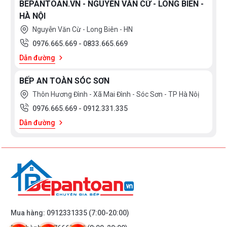
BEPANTOAN.VN - NGUYỄN VĂN CỪ - LONG BIÊN -
HÀ NỘI
Nguyễn Văn Cừ - Long Biên - HN
0976.665.669
-
0833.665.669
Dẫn đường
BẾP AN TOÀN SÓC SƠN
Thôn Hương Đình - Xã Mai Đình - Sóc Sơn - TP Hà Nôị
0976.665.669
-
0912.331.335
Dẫn đường
Mua hàng:
0912331335
(7:00-20:00)