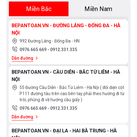
Miền Bắc
Miền Nam
BEPANTOAN.VN - ĐƯỜNG LÁNG - ĐỐNG ĐA - HÀ
NỘI
992 Đường Láng - Đống Đa - HN
0976.665.669
-
0912.331.335
Dẫn đường
BEPANTOAN.VN - CẦU DIỄN - BẮC TỪ LIÊM - HÀ
NỘI
55 Đường Cầu Diễn - Bắc Từ Liêm - Hà Nội ( đối diện cột
P111 đường tàu trên cao bên tay phải theo hướng đi từ
trôi, phùng đi về hướng cầu giấy )
0976.665.669
-
0912.331.335
Dẫn đường
BEPANTOAN.VN - ĐẠI LA - HAI BÀ TRƯNG - HÀ