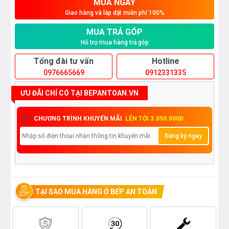
MUA NGAY
Giao hàng và lắp đặt miễn phí 100%
MUA TRẢ GÓP
Hỗ trợ mua hàng trả góp
Tổng đài tư vấn
Hotline
0976665669
0912331335
ƯU ĐÃI CHỈ CÓ TẠI BEPANTOAN.VN
CHƯƠNG TRÌNH KHUYẾN MÃI
LÊN TỚI 3.050.000Đ
Đăng ký ngay
TẠI SAO MUA HÀNG Ở BẾP AN TOÀN