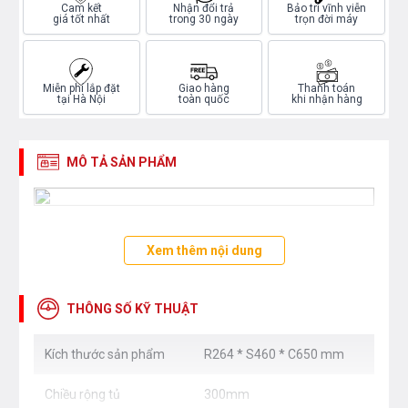
Cam kết
Nhận đổi trả
Bảo trì vĩnh viễn
giá tốt nhất
trong 30 ngày
trọn đời máy
Miễn phí lắp đặt
Giao hàng
Thanh toán
tại Hà Nội
toàn quốc
khi nhận hàng
MÔ TẢ SẢN PHẨM
Xem thêm nội dung
THÔNG SỐ KỸ THUẬT
Kích thước sản phẩm
R264 * S460 * C650 mm
Chiều rộng tủ
300mm