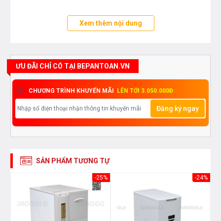
Xem thêm nội dung
ƯU ĐÃI CHỈ CÓ TẠI BEPANTOAN.VN
CHƯƠNG TRÌNH KHUYẾN MÃI
LÊN TỚI 3.050.000Đ
Đăng ký ngay
SẢN PHẨM TƯƠNG TỰ
33%
-25%
-24%