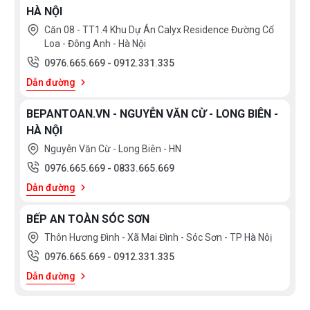
HÀ NỘI
Căn 08 - TT1.4 Khu Dự Án Calyx Residence Đường Cổ
Loa - Đông Anh - Hà Nội
0976.665.669
-
0912.331.335
Dẫn đường
BEPANTOAN.VN - NGUYỄN VĂN CỪ - LONG BIÊN -
HÀ NỘI
Nguyễn Văn Cừ - Long Biên - HN
0976.665.669
-
0833.665.669
Dẫn đường
BẾP AN TOÀN SÓC SƠN
Thôn Hương Đình - Xã Mai Đình - Sóc Sơn - TP Hà Nôị
0976.665.669
-
0912.331.335
Dẫn đường