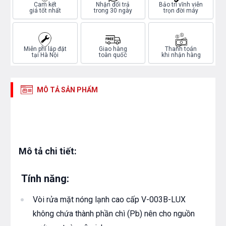
Cam kết
Nhận đổi trả
Bảo trì vĩnh viễn
giá tốt nhất
trong 30 ngày
trọn đời máy
Miễn phí lắp đặt
Giao hàng
Thanh toán
tại Hà Nội
toàn quốc
khi nhận hàng
MÔ TẢ SẢN PHẨM
Mô tả chi tiết:
Tính năng:
Vòi rửa mặt nóng lạnh cao cấp V-003B-LUX
không chứa thành phần chì (Pb) nên cho nguồn