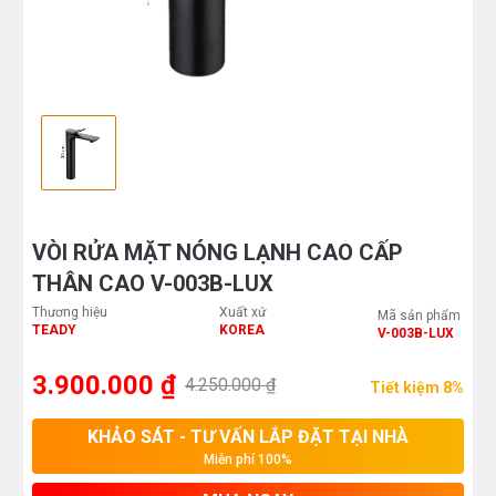
VÒI RỬA MẶT NÓNG LẠNH CAO CẤP
THÂN CAO V-003B-LUX
Thương hiệu
Xuất xứ
Mã sản phẩm
TEADY
KOREA
V-003B-LUX
3.900.000 ₫
4.250.000 ₫
Tiết kiệm 8%
KHẢO SÁT - TƯ VẤN LẮP ĐẶT TẠI NHÀ
Miễn phí 100%