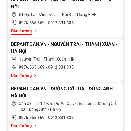
NỘI
61 Đại La ( Minh Khai ) - Hai Bà TRưng – HN
0976.665.669
-
0912.331.335
Dẫn đường
BEPANTOAN.VN - NGUYỄN TRÃI - THANH XUÂN -
HÀ NỘI
Nguyễn Trãi - Thanh Xuân - HN
0976.665.669
-
0912.331.335
Dẫn đường
BEPANTOAN.VN - ĐƯỜNG CỔ LOA - ĐÔNG ANH -
HÀ NỘI
Căn 08 - TT1.4 Khu Dự Án Calyx Residence Đường Cổ
Loa - Đông Anh - Hà Nội
0976.665.669
-
0912.331.335
Dẫn đường