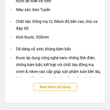
nước an toàn vệ sinh
Màu sắc: Đen Tuyền.
Chất liệu: Đồng mạ Cr, Niken độ bền cao, chịu va
đập tốt
Kích thước: 300mm
Dễ dàng vệ sinh, không bám bẩn
Được áp dụng công nghệ nano chống tĩnh điện,
chống bám bẩn, kết hợp với chất liệu đồng mạ
crom & niken cao cấp giúp sản phẩm luôn bền lâu,
không nhiễm chì qua đó giúp đảm bảo sức khỏe
Xem thêm nội dung
Độ bền cao, chống rỉ sét, ăn mòn với mọi nguồn
nước
Sản xuất trên dây chuyền công nghệ cao của Hàn