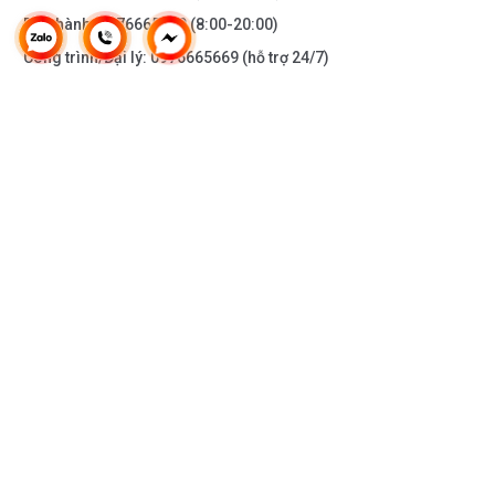
Bảo hành:
0976665669
(8:00-20:00)
Công trình/Đại lý:
0976665669
(hỗ trợ 24/7)
THÔNG TIN KHÁC
DOANH NGHIỆP
DANH MỤC SẢN PHẨM
HỖ TRỢ KHÁCH HÀNG
KẾT NỐI VỚI CHÚNG TÔI