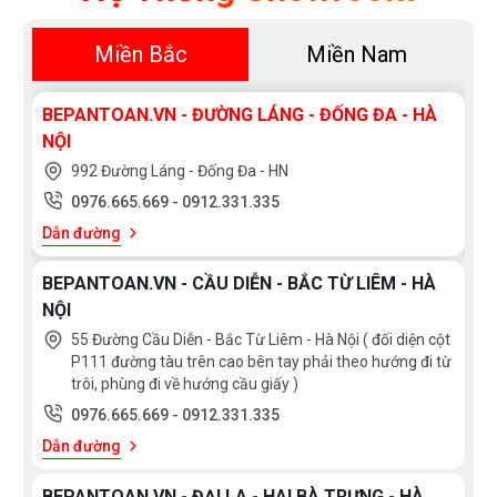
Miền Bắc
Miền Nam
BEPANTOAN.VN - ĐƯỜNG LÁNG - ĐỐNG ĐA - HÀ
NỘI
992 Đường Láng - Đống Đa - HN
0976.665.669
-
0912.331.335
Dẫn đường
BEPANTOAN.VN - CẦU DIỄN - BẮC TỪ LIÊM - HÀ
NỘI
55 Đường Cầu Diễn - Bắc Từ Liêm - Hà Nội ( đối diện cột
P111 đường tàu trên cao bên tay phải theo hướng đi từ
trôi, phùng đi về hướng cầu giấy )
0976.665.669
-
0912.331.335
Dẫn đường
BEPANTOAN.VN - ĐẠI LA - HAI BÀ TRƯNG - HÀ