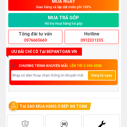
MUA NGAY
Giao hàng và lắp đặt miễn phí 100%
MUA TRẢ GÓP
Hỗ trợ mua hàng trả góp
Tổng đài tư vấn
Hotline
0976665669
0912331335
ƯU ĐÃI CHỈ CÓ TẠI BEPANTOAN.VN
CHƯƠNG TRÌNH KHUYẾN MÃI
LÊN TỚI 3.050.000Đ
Đăng ký ngay
TẠI SAO MUA HÀNG Ở BẾP AN TOÀN