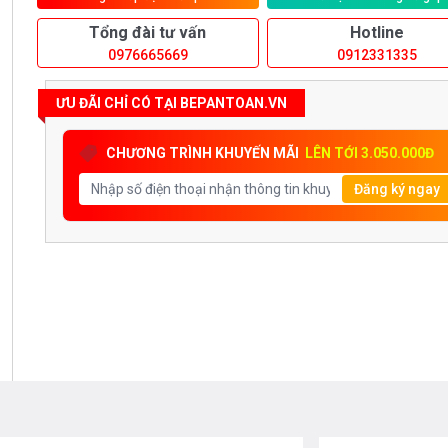
Tổng đài tư vấn
Hotline
0976665669
0912331335
ƯU ĐÃI CHỈ CÓ TẠI BEPANTOAN.VN
CHƯƠNG TRÌNH KHUYẾN MÃI
LÊN TỚI 3.050.000Đ
Đăng ký ngay