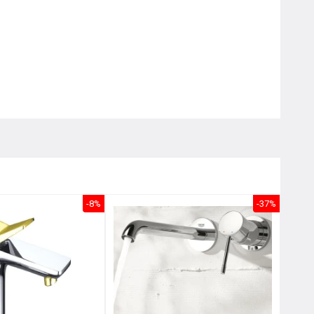
Nôị
0976.665.669
-
0912.331.335
-8%
-37%