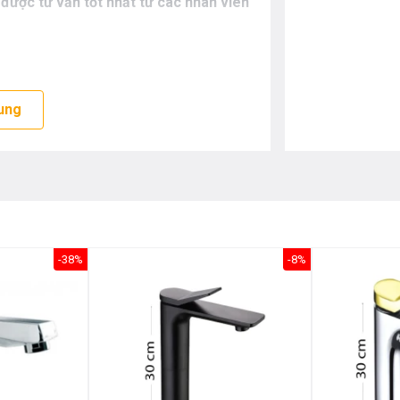
 được tư vấn tốt nhất từ các nhân viên
ung
-38%
-8%