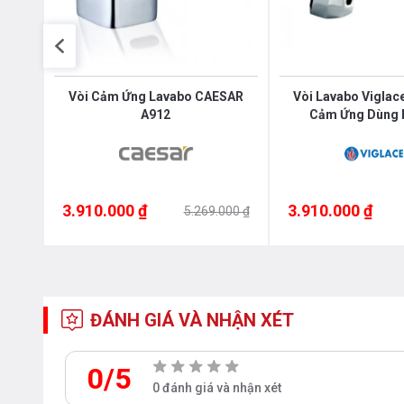
cấp
Vòi Cảm Ứng Lavabo CAESAR
Vòi Lavabo Viglac
A912
Cảm Ứng Dùng 
3.910.000 ₫
3.910.000 ₫
00 ₫
5.269.000 ₫
ĐÁNH GIÁ VÀ NHẬN XÉT
0/5
0 đánh giá và nhận xét