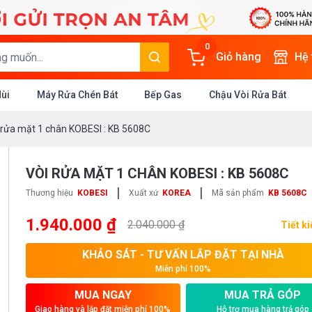
0
Giỏ hàng
Hệ
Mùi
Máy Rửa Chén Bát
Bếp Gas
Chậu Vòi Rửa Bát
 rửa mặt 1 chân KOBESI : KB 5608C
VÒI RỬA MẶT 1 CHÂN KOBESI : KB 5608C
|
|
Thương hiệu
KOBESI
Xuất xứ
KOREA
Mã sản phẩm
KB 5608C
1.940.000 ₫
2.040.000 ₫
Tiết k
KHẢO SÁT - TƯ VẤN LẮP ĐẶT TẠI NHÀ
Miễn phí 100%
MUA NGAY
MUA TRẢ GÓP
Giao hàng và lắp đặt miễn phí 100%
Hỗ trợ mua hàng trả góp