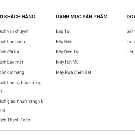
RỢ KHÁCH HÀNG
DANH MỤC SẢN PHẨM
DO
ách vận chuyển
Bếp Từ
Giới
sách bảo hành
Bếp Điện
Tin 
ách đổi trả
Bếp Điện Từ
Liên
sách bảo mật
Máy Hút Mùi
dẫn đặt hàng
Máy Rửa Chén Bát
ách bảo trì, bảo dưỡng
ặt
ách giao, nhận hàng và
àng
sách Thanh Toán