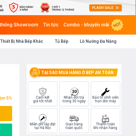
HOT
 thống Showroom
Tin tức
Combo - khuyến mãi
Thiết Bị Nhà Bếp Khác
Tủ Bếp
Lò Nướng Đa Năng
TẠI SAO MUA HÀNG Ở BẾP AN TOÀN
Cam kết
Nhận đổi trả
Bảo trì vĩnh viễn
iệm 5%
giá tốt nhất
trong 30 ngày
trọn đời máy
Miễn phí lắp đặt
Giao hàng
Thanh toán
tại Hà Nội
toàn quốc
khi nhận hàng