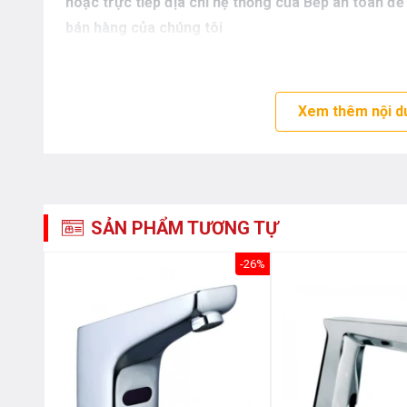
hoặc trực tiếp địa chỉ hệ thống của Bếp an toàn để
bán hàng của chúng tôi
Xem thêm nội d
SẢN PHẨM TƯƠNG TỰ
-26%
-26%