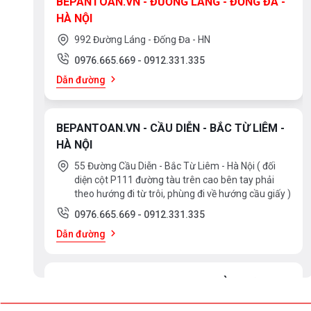
BEPANTOAN.VN - ĐƯỜNG LÁNG - ĐỐNG ĐA -
HÀ NỘI
992 Đường Láng - Đống Đa - HN
0976.665.669
-
0912.331.335
Dẫn đường
BEPANTOAN.VN - CẦU DIỄN - BẮC TỪ LIÊM -
HÀ NỘI
55 Đường Cầu Diễn - Bắc Từ Liêm - Hà Nội ( đối
diện cột P111 đường tàu trên cao bên tay phải
theo hướng đi từ trôi, phùng đi về hướng cầu giấy )
0976.665.669
-
0912.331.335
Dẫn đường
BEPANTOAN.VN - ĐẠI LA - HAI BÀ TRƯNG -
HÀ NỘI