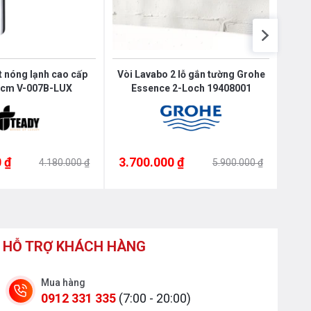
t nóng lạnh cao cấp
Vòi Lavabo 2 lỗ gắn tường Grohe
Vò
0cm V-007B-LUX
Essence 2-Loch 19408001
 ₫
3.700.000 ₫
3.5
4.180.000 ₫
5.900.000 ₫
HỖ TRỢ KHÁCH HÀNG
Mua hàng
0912 331 335
(7:00 - 20:00)