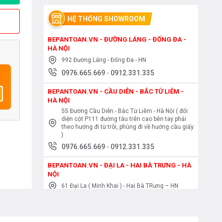
HỆ THỐNG SHOWROOM
BEPANTOAN.VN - ĐƯỜNG LÁNG - ĐỐNG ĐA -
HÀ NỘI
992 Đường Láng - Đống Đa - HN
0976.665.669
-
0912.331.335
BEPANTOAN.VN - CẦU DIỄN - BẮC TỪ LIÊM -
HÀ NỘI
55 Đường Cầu Diễn - Bắc Từ Liêm - Hà Nội ( đối
diện cột P111 đường tàu trên cao bên tay phải
theo hướng đi từ trôi, phùng đi về hướng cầu giấy
)
0976.665.669
-
0912.331.335
BEPANTOAN.VN - ĐẠI LA - HAI BÀ TRƯNG - HÀ
NỘI
61 Đại La ( Minh Khai ) - Hai Bà TRưng – HN
0976.665.669
-
0912.331.335
BEPANTOAN.VN - NGUYỄN TRÃI - THANH