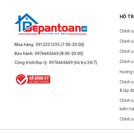
61 Đại La ( Minh Khai ) - Hai Bà TRưng – HN
0976.665.669
-
0912.331.335
HỖ T
Dẫn đường
Chính s
Chính 
BEPANTOAN.VN - NGUYỄN TRÃI - THANH
Mua hàng:
0912331335
(7:00-20:00)
XUÂN - HÀ NỘI
Chính s
Bảo hành:
0976665669
(8:00-20:00)
Nguyễn Trãi - Thanh Xuân - HN
Chính 
Công trình/Đại lý:
0976665669
(hỗ trợ 24/7)
0976.665.669
-
0912.331.335
Hướng 
Dẫn đường
Chính s
& lắp đ
BEPANTOAN.VN - ĐƯỜNG CỔ LOA - ĐÔNG
Chính s
ANH - HÀ NỘI
kiểm h
Căn 08 - TT1.4 Khu Dự Án Calyx Residence Đường
Cổ Loa - Đông Anh - Hà Nội
Chính 
0976.665.669
-
0912.331.335