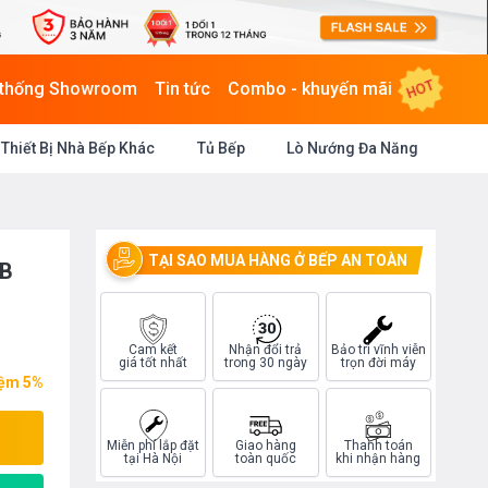
HOT
 thống Showroom
Tin tức
Combo - khuyến mãi
Thiết Bị Nhà Bếp Khác
Tủ Bếp
Lò Nướng Đa Năng
TẠI SAO MUA HÀNG Ở BẾP AN TOÀN
KB
Cam kết
Nhận đổi trả
Bảo trì vĩnh viễn
giá tốt nhất
trong 30 ngày
trọn đời máy
iệm 5%
Miễn phí lắp đặt
Giao hàng
Thanh toán
tại Hà Nội
toàn quốc
khi nhận hàng