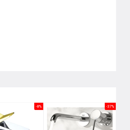
Nôị
0976.665.669
-
0912.331.335
-8%
-37%