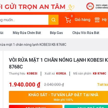
0
Giỏ hàng
Hệ
Mùi
Máy Rửa Chén Bát
Bếp Gas
Chậu Vòi Rửa Bát
 rửa mặt 1 chân nóng lạnh KOBESI KB 8768C
VÒI RỬA MẶT 1 CHÂN NÓNG LẠNH KOBESI 
8768C
|
|
Thương hiệu
KOBESI
Xuất xứ
KOREA
Mã sản phẩm
KB 8768C
1.940.000 ₫
2.040.000 ₫
Tiết k
KHẢO SÁT - TƯ VẤN LẮP ĐẶT TẠI NHÀ
Miễn phí 100%