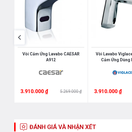
cấp
Vòi Cảm Ứng Lavabo CAESAR
Vòi Lavabo Viglac
A912
Cảm Ứng Dùng 
3.910.000 ₫
3.910.000 ₫
00 ₫
5.269.000 ₫
ĐÁNH GIÁ VÀ NHẬN XÉT