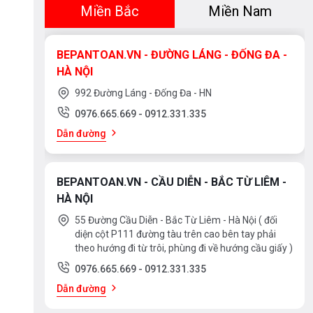
Miền Bắc
Miền Nam
BEPANTOAN.VN - ĐƯỜNG LÁNG - ĐỐNG ĐA -
HÀ NỘI
992 Đường Láng - Đống Đa - HN
0976.665.669
-
0912.331.335
Dẫn đường
BEPANTOAN.VN - CẦU DIỄN - BẮC TỪ LIÊM -
HÀ NỘI
55 Đường Cầu Diễn - Bắc Từ Liêm - Hà Nội ( đối
diện cột P111 đường tàu trên cao bên tay phải
theo hướng đi từ trôi, phùng đi về hướng cầu giấy )
0976.665.669
-
0912.331.335
Dẫn đường