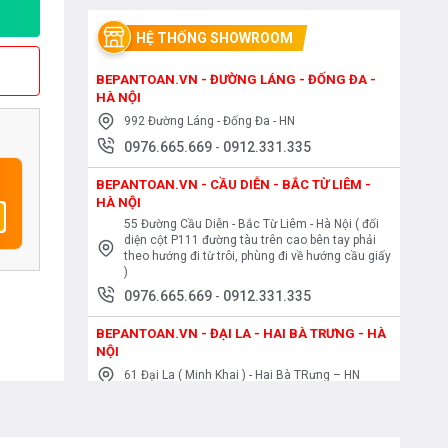
HỆ THỐNG SHOWROOM
BEPANTOAN.VN - ĐƯỜNG LÁNG - ĐỐNG ĐA -
HÀ NỘI
992 Đường Láng - Đống Đa - HN
0976.665.669
-
0912.331.335
BEPANTOAN.VN - CẦU DIỄN - BẮC TỪ LIÊM -
HÀ NỘI
55 Đường Cầu Diễn - Bắc Từ Liêm - Hà Nội ( đối
diện cột P111 đường tàu trên cao bên tay phải
theo hướng đi từ trôi, phùng đi về hướng cầu giấy
)
0976.665.669
-
0912.331.335
BEPANTOAN.VN - ĐẠI LA - HAI BÀ TRƯNG - HÀ
NỘI
61 Đại La ( Minh Khai ) - Hai Bà TRưng – HN
0976.665.669
-
0912.331.335
BEPANTOAN.VN - NGUYỄN TRÃI - THANH