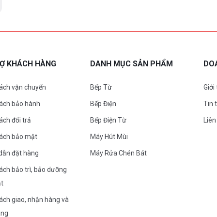
RỢ KHÁCH HÀNG
DANH MỤC SẢN PHẨM
DO
ách vận chuyển
Bếp Từ
Giới
sách bảo hành
Bếp Điện
Tin 
ách đổi trả
Bếp Điện Từ
Liên
sách bảo mật
Máy Hút Mùi
dẫn đặt hàng
Máy Rửa Chén Bát
ách bảo trì, bảo dưỡng
ặt
ách giao, nhận hàng và
àng