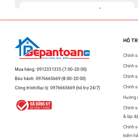
BEPANTOAN.VN - ĐẠI LA - HAI BÀ TRƯNG -
HÀ NỘI
61 Đại La ( Minh Khai ) - Hai Bà TRưng – HN
0976.665.669
-
0912.331.335
HỖ T
Dẫn đường
Chính s
Chính 
BEPANTOAN.VN - NGUYỄN TRÃI - THANH
Mua hàng:
0912331335
(7:00-20:00)
XUÂN - HÀ NỘI
Chính s
Bảo hành:
0976665669
(8:00-20:00)
Nguyễn Trãi - Thanh Xuân - HN
Chính 
Công trình/Đại lý:
0976665669
(hỗ trợ 24/7)
0976.665.669
-
0912.331.335
Hướng 
Dẫn đường
Chính s
& lắp đ
BEPANTOAN.VN - ĐƯỜNG CỔ LOA - ĐÔNG
Chính s
ANH - HÀ NỘI
kiểm h