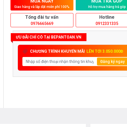
MUA NGAY
MUA TRẢ GÓP
Giao hàng và lắp đặt miễn phí 100%
Hỗ trợ mua hàng trả góp
Tổng đài tư vấn
Hotline
0976665669
0912331335
ƯU ĐÃI CHỈ CÓ TẠI BEPANTOAN.VN
CHƯƠNG TRÌNH KHUYẾN MÃI
LÊN TỚI 3.050.000Đ
Đăng ký ngay