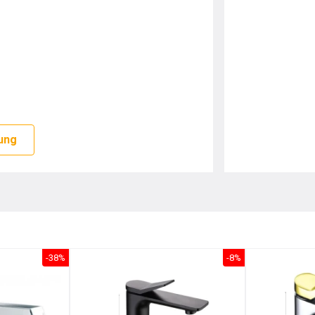
ung
-38%
-8%