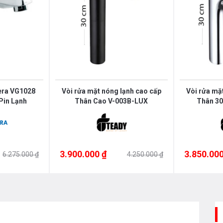
era VG1028
Vòi rửa mặt nóng lạnh cao cấp
Vòi rửa mặ
Pin Lạnh
Thân Cao V-003B-LUX
Thân 3
3.900.000 ₫
3.850.000
6.275.000 ₫
4.250.000 ₫