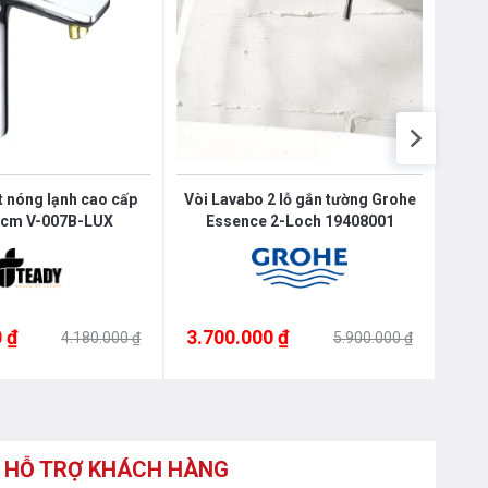
t nóng lạnh cao cấp
Vòi Lavabo 2 lỗ gắn tường Grohe
Vò
0cm V-007B-LUX
Essence 2-Loch 19408001
 ₫
3.700.000 ₫
3.5
4.180.000 ₫
5.900.000 ₫
HỖ TRỢ KHÁCH HÀNG