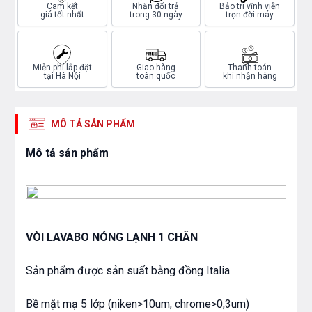
Cam kết
Nhận đổi trả
Bảo trì vĩnh viễn
giá tốt nhất
trong 30 ngày
trọn đời máy
Miễn phí lắp đặt
Giao hàng
Thanh toán
tại Hà Nội
toàn quốc
khi nhận hàng
MÔ TẢ SẢN PHẨM
Mô tả sản phẩm
VÒI LAVABO NÓNG LẠNH 1 CHÂN
Sản phẩm được sản suất bằng đồng Italia
Bề mặt mạ 5 lớp (niken>10um, chrome>0,3um)