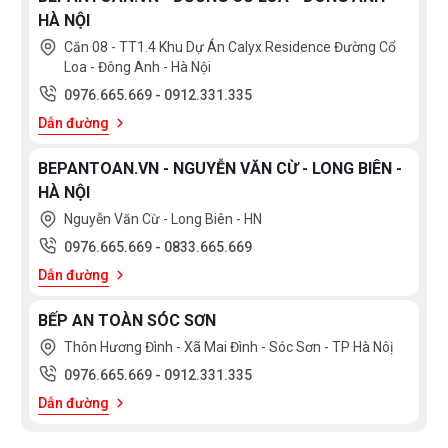
HÀ NỘI
Căn 08 - TT1.4 Khu Dự Án Calyx Residence Đường Cổ
Loa - Đông Anh - Hà Nội
0976.665.669
-
0912.331.335
Dẫn đường
BEPANTOAN.VN - NGUYỄN VĂN CỪ - LONG BIÊN -
HÀ NỘI
Nguyễn Văn Cừ - Long Biên - HN
0976.665.669
-
0833.665.669
Dẫn đường
BẾP AN TOÀN SÓC SƠN
Thôn Hương Đình - Xã Mai Đình - Sóc Sơn - TP Hà Nôị
0976.665.669
-
0912.331.335
Dẫn đường