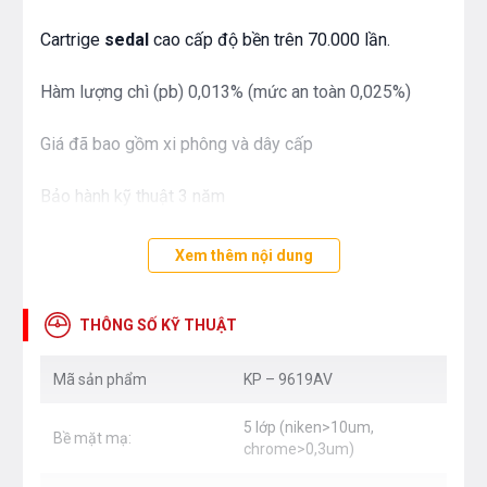
Cartrige
sedal
cao cấp độ bền trên 70.000 lần.
Hàm lượng chì (pb) 0,013% (mức an toàn 0,025%)
Giá đã bao gồm xi phông và dây cấp
Bảo hành kỹ thuật 3 năm
Xem thêm nội dung
THÔNG SỐ KỸ THUẬT
Mã sản phẩm
KP – 9619AV
5 lớp (niken>10um,
Bề mặt mạ:
chrome>0,3um)