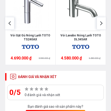
p
Vòi Gật Gù Nóng Lạnh TOTO
Vòi Lavabo Nóng Lạnh TOTO
TS240AX
DL345AR
4.690.000 ₫
4.580.000 ₫
5.980.000 ₫
6.580.000 ₫
ĐÁNH GIÁ VÀ NHẬN XÉT
0/5
0 đánh giá và nhận xét
Bạn đánh giá sao về sản phẩm này?