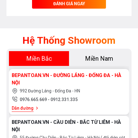
ĐÁNH GIÁ NGAY
Hệ Thống Showroom
Miền Bắc
Miền Nam
BEPANTOAN.VN - ĐƯỜNG LÁNG - ĐỐNG ĐA - HÀ
NỘI
992 Đường Láng - Đống Đa - HN
0976.665.669
-
0912.331.335
Dẫn đường
BEPANTOAN.VN - CẦU DIỄN - BẮC TỪ LIÊM - HÀ
NỘI
55 Đường Cầu Diễn - Bắc Từ Liêm - Hà Nội ( đối diện cột