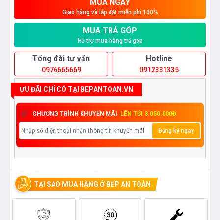
MUA NGAY
Giao hàng và lắp đặt miễn phí 100%
MUA TRẢ GÓP
Hỗ trợ mua hàng trả góp
Tổng đài tư vấn
Hotline
0976665669
0912331335
ƯU ĐÃI CHỈ CÓ TẠI BEPANTOAN.VN
CHƯƠNG TRÌNH KHUYẾN MÃI
LÊN TỚI 3.050.000Đ
Đăng ký ngay
TẠI SAO MUA HÀNG Ở BẾP AN TOÀN