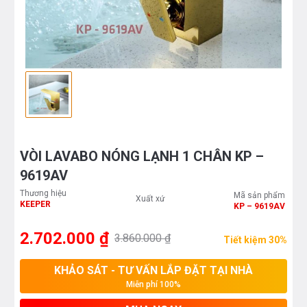
VÒI LAVABO NÓNG LẠNH 1 CHÂN KP –
9619AV
Thương hiệu
Mã sản phẩm
Xuất xứ
KEEPER
KP – 9619AV
2.702.000 ₫
3.860.000 ₫
Tiết kiệm 30%
KHẢO SÁT - TƯ VẤN LẮP ĐẶT TẠI NHÀ
Miễn phí 100%