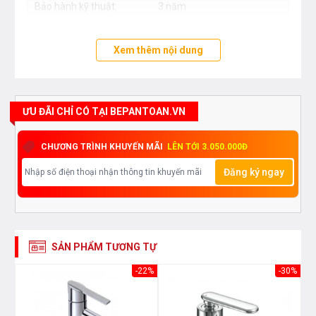
Bảo hành kỹ thuật:
3 năm
Xem thêm nội dung
ƯU ĐÃI CHỈ CÓ TẠI BEPANTOAN.VN
CHƯƠNG TRÌNH KHUYẾN MÃI
LÊN TỚI 3.050.000Đ
Đăng ký ngay
SẢN PHẨM TƯƠNG TỰ
17%
-22%
-30%