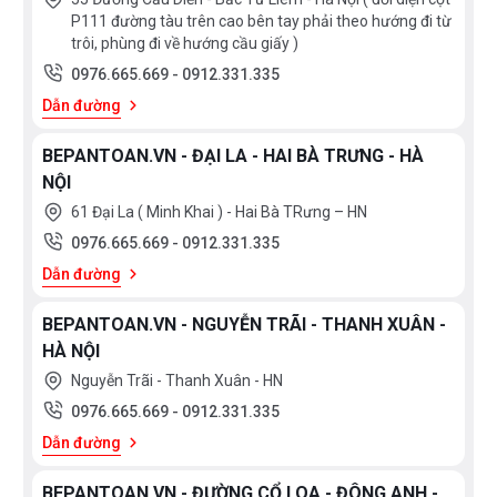
P111 đường tàu trên cao bên tay phải theo hướng đi từ
trôi, phùng đi về hướng cầu giấy )
0976.665.669
-
0912.331.335
Dẫn đường
BEPANTOAN.VN - ĐẠI LA - HAI BÀ TRƯNG - HÀ
NỘI
61 Đại La ( Minh Khai ) - Hai Bà TRưng – HN
0976.665.669
-
0912.331.335
Dẫn đường
BEPANTOAN.VN - NGUYỄN TRÃI - THANH XUÂN -
HÀ NỘI
Nguyễn Trãi - Thanh Xuân - HN
0976.665.669
-
0912.331.335
Dẫn đường
BEPANTOAN.VN - ĐƯỜNG CỔ LOA - ĐÔNG ANH -