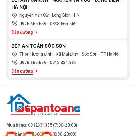
HÀ NỘI
Nguyễn Văn Cừ - Long Biên - HN
0976.665.669
-
0833.665.669
Dẫn đường
BẾP AN TOÀN SÓC SƠN
Thôn Hương Đình - Xã Mai Đình - Sóc Sơn - TP Hà Nôị
0976.665.669
-
0912.331.335
Dẫn đường
Mua hàng:
0912331335
(7:00-20:00)
Bảo hành:
0976665669
(8:00-20:00)