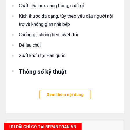
Chất liệu inox sáng bóng, chất gỉ
Kích thước đa dạng, tùy theo yêu cầu người nội
trợ và không gian nhà bếp
Chống gỉ, chống hen tuyệt đối
Dễ lau chùi
Xuất khẩu tại Hàn quốc
Thông số kỹ thuật
VÒI RỬA TOPY A77
Xem thêm nội dung
Có 2 chế độ rửa :Nóng Lạnh
Lớp mạ bền vững với thời gian
Thiết kế trang nhã, tiện lợi
ƯU ĐÃI CHỈ CÓ TẠI BEPANTOAN.VN