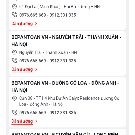
61 Đại La ( Minh Khai ) - Hai Bà TRưng – HN
0976.665.669
-
0912.331.335
Dẫn đường
BEPANTOAN.VN - NGUYỄN TRÃI - THANH XUÂN -
HÀ NỘI
Nguyễn Trãi - Thanh Xuân - HN
0976.665.669
-
0912.331.335
Dẫn đường
BEPANTOAN.VN - ĐƯỜNG CỔ LOA - ĐÔNG ANH -
HÀ NỘI
Căn 08 - TT1.4 Khu Dự Án Calyx Residence Đường Cổ
Loa - Đông Anh - Hà Nội
0976.665.669
-
0912.331.335
Dẫn đường
BEPANTOAN.VN - NGUYỄN VĂN CỪ - LONG BIÊN -