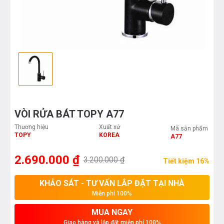
VÒI RỬA BÁT TOPY A77
Thương hiệu
Xuất xứ
Mã sản phẩm
TOPY
KOREA
A77
2.690.000 ₫
3.200.000 ₫
Tiết kiệm 16%
KHẢO SÁT - TƯ VẤN LẮP ĐẶT TẠI NHÀ
Miễn phí 100%
MUA NGAY
Giao hàng và lắp đặt miễn phí 100%