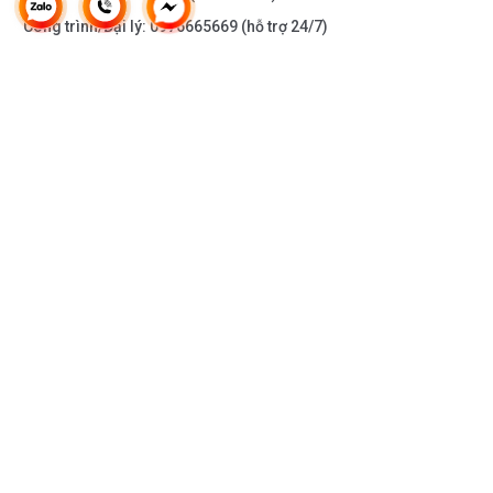
Công trình/Đại lý:
0976665669
(hỗ trợ 24/7)
THÔNG TIN KHÁC
DOANH NGHIỆP
DANH MỤC SẢN PHẨM
HỖ TRỢ KHÁCH HÀNG
KẾT NỐI VỚI CHÚNG TÔI