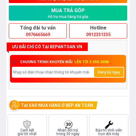
MUA TRẢ GÓP
Hỗ trợ mua hàng trả góp
Tổng đài tư vấn
Hotline
0976665669
0912331335
ƯU ĐÃI CHỈ CÓ TẠI BEPANTOAN.VN
CHƯƠNG TRÌNH KHUYẾN MÃI
LÊN TỚI 3.050.000Đ
Đăng ký ngay
TẠI SAO MUA HÀNG Ở BẾP AN TOÀN
Cam kết
Nhận đổi trả
Bảo trì vĩnh viễn
giá tốt nhất
trong 30 ngày
trọn đời máy