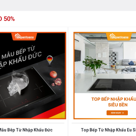
e & Recall:
Tạm dừng bếp khi đang đun
O 50%
 vào phím Pause, bếp sẽ hoạt động trở lại
biến tần
Inverter
vượt trội, bếp từ Canzy
ức năng ủ ấm được lập trình giữ mức
ăn luôn nóng mà không bị nguội đi phải
n, đặc biệt về mùa đông thời tiết lạnh.
 Canzy CZ 656HNT được ứng dụng
công suất lớn hay nhỏ. Nước sôi lăn tăn,
theo ý muốn với các món ăn như: chiên,
 hảo bếp gas.
liệu thép chống rỉ. Đây là chất liệu có
Mẫu Bêp Từ Nhập Khẩu Đức
Top Bếp Từ Nhập Khẩu Eu S
rất an toàn cho người sử dụng và thích