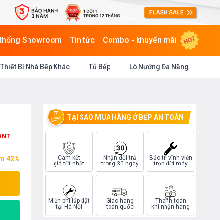
HOT
 thống Showroom
Tin tức
Combo - khuyến mãi
Thiết Bị Nhà Bếp Khác
Tủ Bếp
Lò Nướng Đa Năng
TẠI SAO MUA HÀNG Ở BẾP AN TOÀN
HNT
Cam kết
Nhận đổi trả
Bảo trì vĩnh viễn
ệm 42%
giá tốt nhất
trong 30 ngày
trọn đời máy
Miễn phí lắp đặt
Giao hàng
Thanh toán
tại Hà Nội
toàn quốc
khi nhận hàng