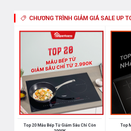
Chức năng tạm dừng và ghi nhớ chương trình Paus
CHƯƠNG TRÌNH GIẢM GIÁ
SALE UP T
nấu, sau đó ta tiếp tục đun nấu trở lại bằng việc nhấn
đúng cài đặt trước đó khi được khởi chạy trở lại.
Chức năng ủ ấm “hâm nóng” Warm:
Với công nghệ 
CZ 656HNT có khả năng ủ ấm ở nhiệt độ nhất định, ch
nhiệt độ ổn định giúp chúng ta duy trì nhiệt cho thức 
đun lại nhiều lần làm giảm chất dinh dưỡng trong thức ă
Tính năng sôi lăn tăn ở mức công suất thấp:
Bếp từ
công nghệ
Inverter
nên hoạt động liên tục ở mọi mức 
liu diu, liên tục như bếp gas và điều chỉnh được nhiệt 
rán, hầm, ninh, nấu nên rất tiết kiệm điện thay thế hoàn
Phần thân vỏ của bếp từCanzy CZ 656HNT sử dụng chất 
Top 20 Mẫu Bếp Từ Giảm Sâu Chỉ Còn
Top 
khả năng chống lại quá trình oxi hóa và rò rỉ điện nên 
2990K