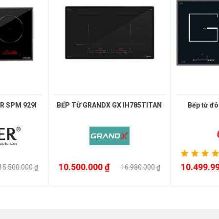
ER SPM 929I
BẾP TỪ GRANDX GX IH785TITAN
Bếp từ đô
10.500.000 ₫
10.499.99
15.500.000 ₫
16.980.000 ₫
ạng trượt Slider Control với 9 dải
 nhạy, dễ dàng sử dụng và phù hợp với