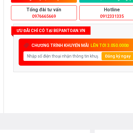
Tổng đài tư vấn
Hotline
0976665669
0912331335
ƯU ĐÃI CHỈ CÓ TẠI BEPANTOAN.VN
CHƯƠNG TRÌNH KHUYẾN MÃI
LÊN TỚI 3.050.000Đ
Đăng ký ngay