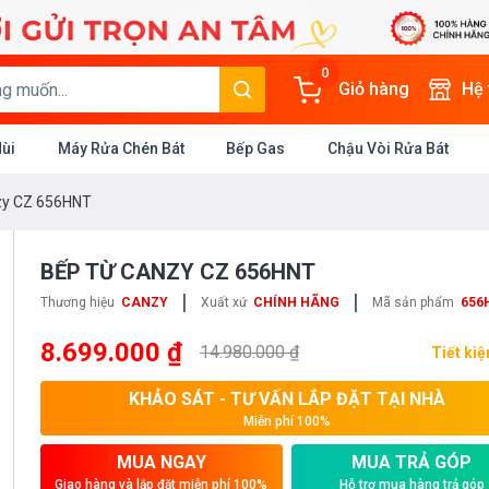
0
Giỏ hàng
Hệ
Mùi
Máy Rửa Chén Bát
Bếp Gas
Chậu Vòi Rửa Bát
zy CZ 656HNT
BẾP TỪ CANZY CZ 656HNT
|
|
Thương hiệu
CANZY
Xuất xứ
CHÍNH HÃNG
Mã sản phẩm
656
8.699.000 ₫
14.980.000 ₫
Tiết ki
KHẢO SÁT - TƯ VẤN LẮP ĐẶT TẠI NHÀ
Miễn phí 100%
MUA NGAY
MUA TRẢ GÓP
Giao hàng và lắp đặt miễn phí 100%
Hỗ trợ mua hàng trả góp