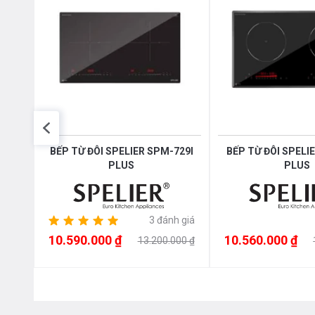
Nhập
BẾP TỪ ĐÔI SPELIER SPM-729I
BẾP TỪ ĐÔI SPELI
PLUS
PLUS
3 đánh giá
ếc trị
10.590.000 ₫
10.560.000 ₫
13.200.000 ₫
00 ₫
Bếp từ Canzy CZ-656HNT thiết kế bảng điều khiển d
công suất cùng các tiện ích được cài đặt sẵn. Siêu
mọi lứa tuổi