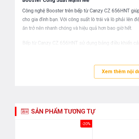
Booster Công Suất Mạnh Mẽ
Công nghệ Booster trên bếp từ Canzy CZ 656HNT giúp t
cho gia đình bạn. Với công suất lò trái và lò phải lê
ăn trở nên nhanh chóng và hiệu quả hơn bao giờ hết.
Bếp từ Canzy CZ 656HNT sử dụng bảng điều khiển c
đại với 9 cấp độ công suất nhiệt độ khác nhau, điều k
chương trình nấu đều được hiển thị qua đèn Led sắc n
món ăn. Bếp còn được trang bị thêm các chức năng nấu
Xem thêm nội d
hâm nóng.
SẢN PHẨM TƯƠNG TỰ
-70%
-20%