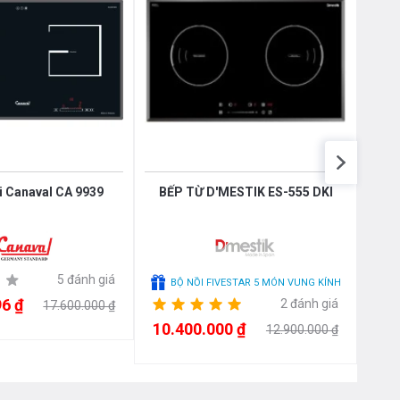
i Canaval CA 9939
BẾP TỪ D'MESTIK ES-555 DKI
BẾP
5 đánh giá
BỘ NỒI FIVESTAR 5 MÓN VUNG KÍNH
6 ₫
10.
2 đánh giá
17.600.000 ₫
10.400.000 ₫
12.900.000 ₫