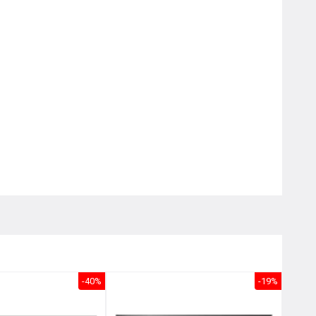
Nôị
0976.665.669
-
0912.331.335
-40%
-19%