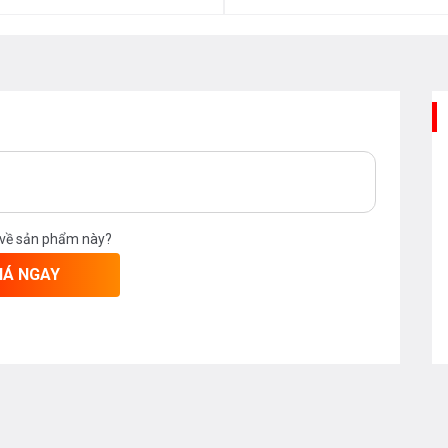
56HNT đến người dùng chính là bếp đảm
 dùng đặt lên hàng đầu, do đó hãng
ại như:
 về sản phẩm này?
inh kiện cao cấp. Main mạch được in hai
IÁ NGAY
 linh kiện từ các nhà sản xuất hàng đầu
ế ứng dụng thực tế về Việt Nam, các
 hợp với khí hậu nhiệt đới gió mùa giúp
n thống:
Với thiết kế mạch công suất lõi
ạt được mức công suất yêu cầu rất