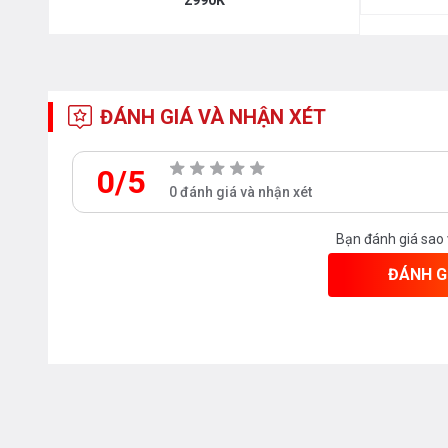
hợp với khí hậu nhiệt đới gió mùa tại Việt Nam.
TÍNH NĂNG AN TOÀN
ĐÁNH GIÁ VÀ NHẬN XÉT
Một trong những điểm thu hút của Bếp từ Canzy CZ 6
0/5
bảo an toàn tuyệt đối. Yếu tố an toàn luôn được người
0 đánh giá và nhận xét
Canzy
tích hợp trong sản phẩm những tính năng hiện đ
Bạn đánh giá sao
Bên trong Bếp từ Canzy CZ 656HNT sử dụng các loại l
ĐÁNH G
lớp theo tiêu chuẩn tiêu chuẩn EMC, CB với các chi tiết
thế giới như Infineon, Siemens. Khi nghiên cứu thiết k
chuyên gia đã gia tăng chống ấm toàn bo mạch cho phù
bếp hoạt động êm ái và bền lâu hơn.
Tốc độ tăng nhiệt nhanh gấp 2 lần so với bếp truyề
kép của bếp từ Canzy CZ 656HNT , bếp có khả năng đ