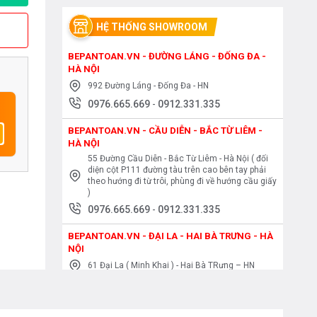
HỆ THỐNG SHOWROOM
BEPANTOAN.VN - ĐƯỜNG LÁNG - ĐỐNG ĐA -
HÀ NỘI
992 Đường Láng - Đống Đa - HN
0976.665.669
-
0912.331.335
BEPANTOAN.VN - CẦU DIỄN - BẮC TỪ LIÊM -
HÀ NỘI
55 Đường Cầu Diễn - Bắc Từ Liêm - Hà Nội ( đối
diện cột P111 đường tàu trên cao bên tay phải
theo hướng đi từ trôi, phùng đi về hướng cầu giấy
)
0976.665.669
-
0912.331.335
BEPANTOAN.VN - ĐẠI LA - HAI BÀ TRƯNG - HÀ
NỘI
61 Đại La ( Minh Khai ) - Hai Bà TRưng – HN
0976.665.669
-
0912.331.335
BEPANTOAN.VN - NGUYỄN TRÃI - THANH