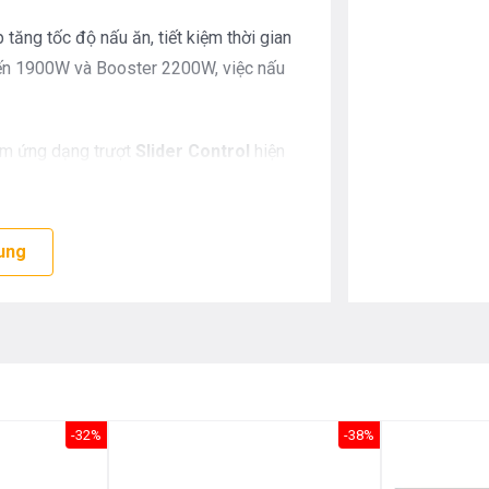
ăng tốc độ nấu ăn, tiết kiệm thời gian
n đến 1900W và Booster 2200W, việc nấu
ảm ứng dạng trượt
Slider Control
hiện
hiển dễ dàng bằng một ngón tay, mọi
ét để bạn điều chỉnh cho phù hợp với các
 thông minh là tính năng tạm dừng vaf
ung
-32%
-38%