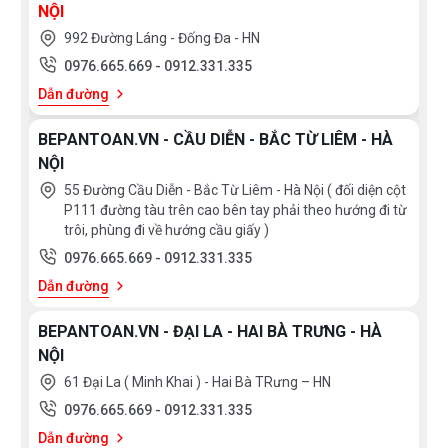
NỘI
992 Đường Láng - Đống Đa - HN
Hệ thống bảo vệ an toàn quá nhiệt, quá áp: đảm bảo an
0976.665.669
-
0912.331.335
toàn cho nguồn điện năng của gia đình bạn.
Dẫn đường
Chế độ hẹn giờ thông minh:
khi bạn muốn cài hẹn thời
BEPANTOAN.VN - CẦU DIỄN - BẮC TỪ LIÊM - HÀ
gian, bạn chọn thời gian phù hợp rồi kích hoạt chế độ, khi
NỘI
hết thời gian cài đặt bếp sẽ tự động ngắt bạn không phải
55 Đường Cầu Diễn - Bắc Từ Liêm - Hà Nội ( đối diện cột
chạy tới chạy lui để ý đến nó như trước nữa, chế độ này
P111 đường tàu trên cao bên tay phải theo hướng đi từ
trôi, phùng đi về hướng cầu giấy )
bạn có thể vừa nấu ăn vừa làm việc khác cùng lúc như:
0976.665.669
-
0912.331.335
chơi với con, lau chùi dọn dẹp nhà cửa.
Dẫn đường
Khóa an toàn trẻ em Child Lock:
khi bấm phím chức
BEPANTOAN.VN - ĐẠI LA - HAI BÀ TRƯNG - HÀ
năng này bếp vẫn hoạt động bình thường toàn bộ bảng
NỘI
điều khiển sẽ vô hiệu hóa tuy chỉ có nút nguồn ( on/ off) sử
61 Đại La ( Minh Khai ) - Hai Bà TRưng – HN
dụng được. Chức năng này rất thích hợp khi bạn muốn
0976.665.669
-
0912.331.335
làm những công việc gì đó mà có trẻ nhỏ ỏ gần khu vực
Dẫn đường
bếp.