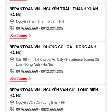
BEPANTOAN.VN - NGUYỄN TRÃI - THANH XUÂN -
BẢN VẼ KÍCH THƯỚC:
HÀ NỘI
Nguyễn Trãi - Thanh Xuân - HN
0976.665.669
-
0912.331.335
Dẫn đường
Bạn quan tâm tới những sản phẩm bếp từ cũng như
BEPANTOAN.VN - ĐƯỜNG CỔ LOA - ĐÔNG ANH -
các sản phẩm thiết bị nhà bếp và thiết bị phòng
HÀ NỘI
tắm vui lòng liên hệ với chúng tôi
Căn 08 - TT1.4 Khu Dự Án Calyx Residence Đường Cổ
Loa - Đông Anh - Hà Nội
theo
hotline 0976665669 - 0912331335
để có giá tốt
0976.665.669
-
0912.331.335
nhất hoặc tới trực tiếp địa chỉ hệ thống của Bếp an
Dẫn đường
toàn để được tư vấn tốt nhất từ các nhân viên bán
hàng của chúng tôi!
BEPANTOAN.VN - NGUYỄN VĂN CỪ - LONG BIÊN -
HÀ NỘI
Nguyễn Văn Cừ - Long Biên - HN
0976.665.669
-
0833.665.669