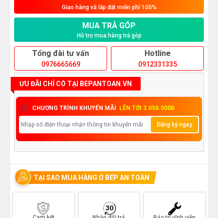
Giao hàng và lắp đặt miễn phí 100%
MUA TRẢ GÓP
Hỗ trợ mua hàng trả góp
Tổng đài tư vấn
Hotline
0976665669
0912331335
ƯU ĐÃI CHỈ CÓ TẠI BEPANTOAN.VN
CHƯƠNG TRÌNH KHUYẾN MÃI
LÊN TỚI 3.050.000Đ
Đăng ký ngay
TẠI SAO MUA HÀNG Ở BẾP AN TOÀN
Cam kết
Nhận đổi trả
Bảo trì vĩnh viễn