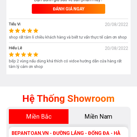
ĐÁNH GIÁ NGAY
TÍNH NĂNG AN TOÀN
Tiểu Vi
20/08/2022
Một trong những điểm thu hút của Bếp từ Dmestik ML
shop rất tâm lí chiều khách hàng và biết tư vấn thực tế cảm ơn shop
299DKI đến người dùng chính là bếp đảm bảo an toàn
Hiếu Lê
20/08/2022
tuyệt đối. Yếu tố an toàn luôn được người dùng đặt lên
hàng đầu, do đó hãng Dmestik tích hợp trong sản phẩm
bếp 2 vùng nấu dùng khá thích có vidoe hướng dẫn cửa hàng rất
những tính năng hiện đại như:
tâm lý cảm ơn shop
Cảnh báo nhiệt dư vùng nấu Residual Heat:
khi tắt bếp
mặt bếp còn rất nóng nhất là bên vùng nấu hồng ngoại,
Hệ Thống Showroom
nhờ chức năng này bạn sẽ biết mặt bếp nóng và không vội
vàng lau chùi mặt bếp.
Miền Bắc
Miền Nam
Tự động tắt bếp khi để quên
BEPANTOAN.VN - ĐƯỜNG LÁNG - ĐỐNG ĐA - HÀ
Tự động tắt bếp khi không có nồi