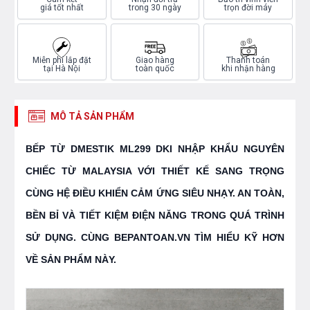
giá tốt nhất
trong 30 ngày
trọn đời máy
Miễn phí lắp đặt
Giao hàng
Thanh toán
tại Hà Nội
toàn quốc
khi nhận hàng
MÔ TẢ SẢN PHẨM
BẾP TỪ DMESTIK ML299 DKI NHẬP KHẨU NGUYÊN
CHIẾC TỪ MALAYSIA VỚI THIẾT KẾ SANG TRỌNG
CÙNG HỆ ĐIỀU KHIỂN CẢM ỨNG SIÊU NHẠY. AN TOÀN,
BỀN BỈ VÀ TIẾT KIỆM ĐIỆN NĂNG TRONG QUÁ TRÌNH
SỬ DỤNG. CÙNG BEPANTOAN.VN TÌM HIỂU KỸ HƠN
VỀ SẢN PHẨM NÀY.