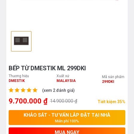
BẾP TỪ DMESTIK ML 299DKI
Thương hiệu
Xuất xứ
Mã sản phẩm
DMESTIK
MALAYSIA
299DKI
(xem 2 đánh giá)
9.700.000 ₫
14.900.000 ₫
Tiết kiệm 35%
KHẢO SÁT - TƯ VẤN LẮP ĐẶT TẠI NHÀ
Miễn phí 100%
MUA NGAY