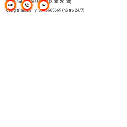
Bảo hành:
0976665669
(8:00-20:00)
Công trình/Đại lý:
0976665669
(hỗ trợ 24/7)
THÔNG TIN KHÁC
DOANH NGHIỆP
DANH MỤC SẢN PHẨM
HỖ TRỢ KHÁCH HÀNG
KẾT NỐI VỚI CHÚNG TÔI