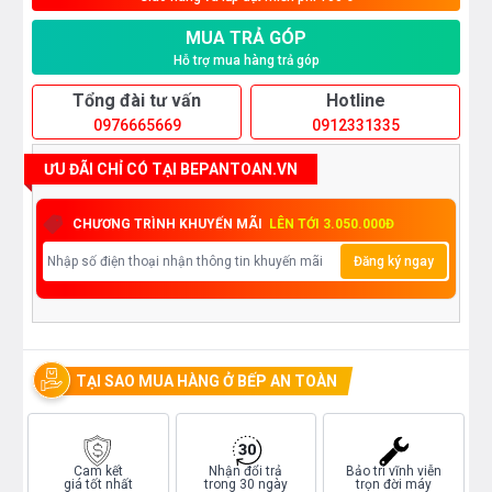
MUA TRẢ GÓP
Hỗ trợ mua hàng trả góp
Tổng đài tư vấn
Hotline
0976665669
0912331335
ƯU ĐÃI CHỈ CÓ TẠI BEPANTOAN.VN
CHƯƠNG TRÌNH KHUYẾN MÃI
LÊN TỚI 3.050.000Đ
Đăng ký ngay
TẠI SAO MUA HÀNG Ở BẾP AN TOÀN
Cam kết
Nhận đổi trả
Bảo trì vĩnh viễn
giá tốt nhất
trong 30 ngày
trọn đời máy