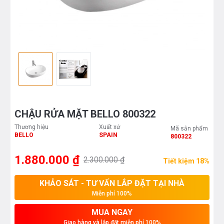
CHẬU RỬA MẶT BELLO 800322
Thương hiệu
Xuất xứ
Mã sản phẩm
BELLO
SPAIN
800322
1.880.000 ₫
2.300.000 ₫
Tiết kiệm 18%
KHẢO SÁT - TƯ VẤN LẮP ĐẶT TẠI NHÀ
Miễn phí 100%
MUA NGAY
Giao hàng và lắp đặt miễn phí 100%