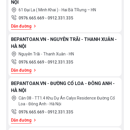
NỘI
61 Đại La ( Minh Khai ) - Hai Bà TRưng – HN
0976.665.669
-
0912.331.335
Dẫn đường
BEPANTOAN.VN - NGUYỄN TRÃI - THANH XUÂN -
HÀ NỘI
Nguyễn Trãi - Thanh Xuân - HN
0976.665.669
-
0912.331.335
Dẫn đường
BEPANTOAN.VN - ĐƯỜNG CỔ LOA - ĐÔNG ANH -
HÀ NỘI
Căn 08 - TT1.4 Khu Dự Án Calyx Residence Đường Cổ
Loa - Đông Anh - Hà Nội
0976.665.669
-
0912.331.335
Dẫn đường