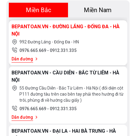
Miền Bắc
Miền Nam
BEPANTOAN.VN - ĐƯỜNG LÁNG - ĐỐNG ĐA - HÀ
NỘI
992 Đường Láng - Đống Đa - HN
0976.665.669
-
0912.331.335
Dẫn đường
BEPANTOAN.VN - CẦU DIỄN - BẮC TỪ LIÊM - HÀ
NỘI
55 Đường Cầu Diễn - Bắc Từ Liêm - Hà Nội ( đối diện cột
P111 đường tàu trên cao bên tay phải theo hướng đi từ
trôi, phùng đi về hướng cầu giấy )
0976.665.669
-
0912.331.335
Dẫn đường
BEPANTOAN.VN - ĐẠI LA - HAI BÀ TRƯNG - HÀ