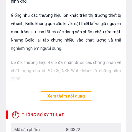
hình khối.
Giống như các thương hiệu lớn khác trên thị trường thiết bị
vệ sinh, Bello không quá cầu kì về mặt thiết kế và giữ nguyên
màu trắng sứ cho tất cả các dòng sản phẩm chậu rửa mặt.
Nhưng Bello lại tập chung nhiều vào chất lượng và trải
nghiệm nghiệm người dùng.
Do đó, thương hiệu Bello đã nhận được các chứng nhận về
chất lượng như cUPC, CE, NSF, WaterMark từ những năm
2008.
- Chậu rửa lavabo Bello được thiết kế với kích thước phù hợp
Xem thêm nội dung
cho người lớn, trẻ nhỏ có thể sử dụng thuận tiện, các thiết kế
cân đối cho việc sử dụng được hiệu quả nhất.
THÔNG SỐ KỸ THUẬT
- Nhiệt độ nung của dòng sứ thiết bị vệ sinh Bello lên đến
Mã sản phẩm
800322