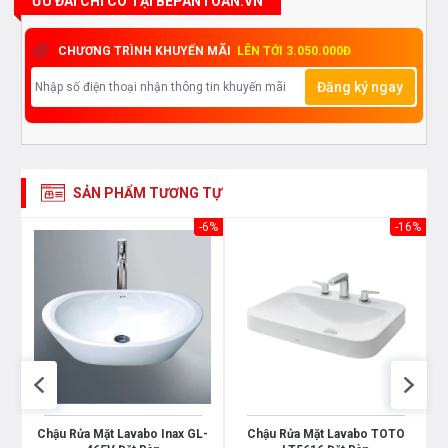
ƯU ĐÃI CHỈ CÓ TẠI BEPANTOAN.VN
nhân viên bán hàng của chúng tôi
CHƯƠNG TRÌNH KHUYẾN MÃI
LÊN TỚI 3.050.000Đ
Đăng ký ngay
SẢN PHẨM TƯƠNG TỰ
-6%
-16%
8
Chậu Rửa Mặt Lavabo Inax GL-
Chậu Rửa Mặt Lavabo TOTO