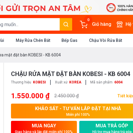
0
Giỏ hàng
Hệ
Mùi
Máy Rửa Chén Bát
Bếp Gas
Chậu Vòi Rửa Bát
ửa mặt đặt bàn KOBESI - KB 6004
CHẬU RỬA MẶT ĐẶT BÀN KOBESI - KB 6004
|
|
Thương hiệu
KOBESI
Xuất xứ
KOREA
Mã sản phẩm
6004
1.550.000 ₫
2.450.000 ₫
Tiết ki
KHẢO SÁT - TƯ VẤN LẮP ĐẶT TẠI NHÀ
Miễn phí 100%
MUA NGAY
MUA TRẢ GÓP
Giao hàng và lắp đặt miễn phí 100%
Hỗ trợ mua hàng trả góp