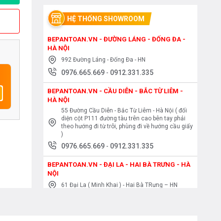
HỆ THỐNG SHOWROOM
BEPANTOAN.VN - ĐƯỜNG LÁNG - ĐỐNG ĐA -
HÀ NỘI
992 Đường Láng - Đống Đa - HN
0976.665.669
-
0912.331.335
BEPANTOAN.VN - CẦU DIỄN - BẮC TỪ LIÊM -
HÀ NỘI
55 Đường Cầu Diễn - Bắc Từ Liêm - Hà Nội ( đối
diện cột P111 đường tàu trên cao bên tay phải
theo hướng đi từ trôi, phùng đi về hướng cầu giấy
)
0976.665.669
-
0912.331.335
BEPANTOAN.VN - ĐẠI LA - HAI BÀ TRƯNG - HÀ
NỘI
61 Đại La ( Minh Khai ) - Hai Bà TRưng – HN
0976.665.669
-
0912.331.335
BEPANTOAN.VN - NGUYỄN TRÃI - THANH