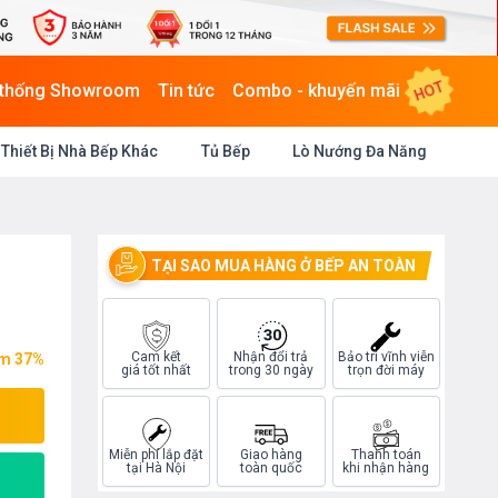
HOT
 thống Showroom
Tin tức
Combo - khuyến mãi
Thiết Bị Nhà Bếp Khác
Tủ Bếp
Lò Nướng Đa Năng
TẠI SAO MUA HÀNG Ở BẾP AN TOÀN
Cam kết
Nhận đổi trả
Bảo trì vĩnh viễn
ệm 37%
giá tốt nhất
trong 30 ngày
trọn đời máy
Miễn phí lắp đặt
Giao hàng
Thanh toán
tại Hà Nội
toàn quốc
khi nhận hàng