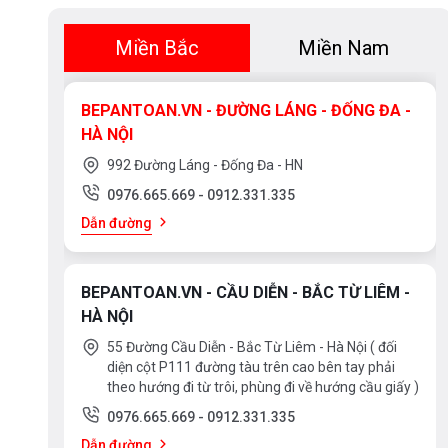
Miền Bắc
Miền Nam
BEPANTOAN.VN - ĐƯỜNG LÁNG - ĐỐNG ĐA -
HÀ NỘI
992 Đường Láng - Đống Đa - HN
0976.665.669
-
0912.331.335
Dẫn đường
BEPANTOAN.VN - CẦU DIỄN - BẮC TỪ LIÊM -
HÀ NỘI
55 Đường Cầu Diễn - Bắc Từ Liêm - Hà Nội ( đối
diện cột P111 đường tàu trên cao bên tay phải
theo hướng đi từ trôi, phùng đi về hướng cầu giấy )
0976.665.669
-
0912.331.335
Dẫn đường