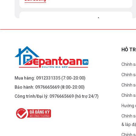
BEPANTOAN.VN - ĐẠI LA - HAI BÀ TRƯNG -
HÀ NỘI
61 Đại La ( Minh Khai ) - Hai Bà TRưng – HN
0976.665.669
-
0912.331.335
HỖ T
Dẫn đường
Chính s
Chính 
BEPANTOAN.VN - NGUYỄN TRÃI - THANH
Mua hàng:
0912331335
(7:00-20:00)
XUÂN - HÀ NỘI
Chính s
Bảo hành:
0976665669
(8:00-20:00)
Nguyễn Trãi - Thanh Xuân - HN
Chính 
Công trình/Đại lý:
0976665669
(hỗ trợ 24/7)
0976.665.669
-
0912.331.335
Hướng 
Dẫn đường
Chính s
& lắp đ
BEPANTOAN.VN - ĐƯỜNG CỔ LOA - ĐÔNG
Chính s