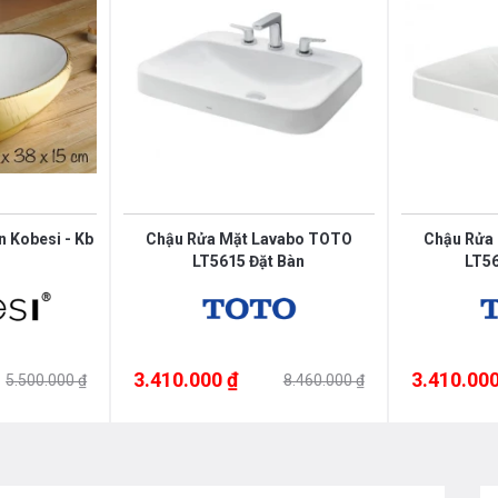
ng như các sản thiết bị phòng tắm và
heo
hotline 0976665669 - 0912331335
 được tư vấn tốt nhất từ các nhân viên
n Kobesi - Kb
Chậu Rửa Mặt Lavabo TOTO
Chậu Rửa
LT5615 Đặt Bàn
LT56
3.410.000 ₫
3.410.000
5.500.000 ₫
8.460.000 ₫