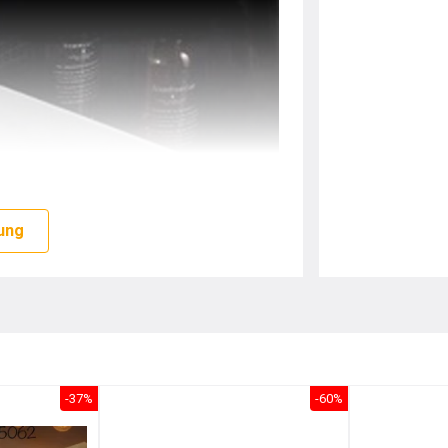
ung
-37%
-60%