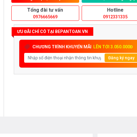
Tổng đài tư vấn
Hotline
0976665669
0912331335
ƯU ĐÃI CHỈ CÓ TẠI BEPANTOAN.VN
CHƯƠNG TRÌNH KHUYẾN MÃI
LÊN TỚI 3.050.000Đ
Đăng ký ngay