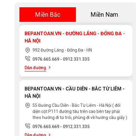
Miền Bắc
Miền Nam
BEPANTOAN.VN - ĐƯỜNG LÁNG - ĐỐNG ĐA -
HÀ NỘI
992 Đường Láng - Đống Đa - HN
0976.665.669
-
0912.331.335
Dẫn đường
BEPANTOAN.VN - CẦU DIỄN - BẮC TỪ LIÊM -
HÀ NỘI
55 Đường Cầu Diễn - Bắc Từ Liêm - Hà Nội ( đối
diện cột P111 đường tàu trên cao bên tay phải
theo hướng đi từ trôi, phùng đi về hướng cầu giấy )
0976.665.669
-
0912.331.335
Dẫn đường