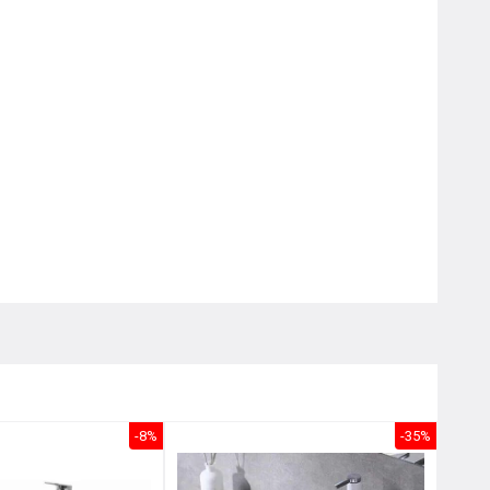
Nôị
0976.665.669
-
0912.331.335
-8%
-35%