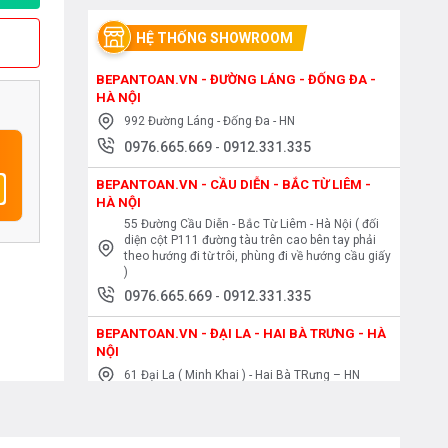
HỆ THỐNG SHOWROOM
BEPANTOAN.VN - ĐƯỜNG LÁNG - ĐỐNG ĐA -
HÀ NỘI
992 Đường Láng - Đống Đa - HN
0976.665.669
-
0912.331.335
BEPANTOAN.VN - CẦU DIỄN - BẮC TỪ LIÊM -
HÀ NỘI
55 Đường Cầu Diễn - Bắc Từ Liêm - Hà Nội ( đối
diện cột P111 đường tàu trên cao bên tay phải
theo hướng đi từ trôi, phùng đi về hướng cầu giấy
)
0976.665.669
-
0912.331.335
BEPANTOAN.VN - ĐẠI LA - HAI BÀ TRƯNG - HÀ
NỘI
61 Đại La ( Minh Khai ) - Hai Bà TRưng – HN
0976.665.669
-
0912.331.335
BEPANTOAN.VN - NGUYỄN TRÃI - THANH