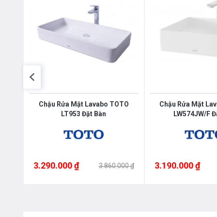
in - LP-8020
Chậu Rửa Mặt Lavabo TOTO
Chậu Rửa Mặt La
LT953 Đặt Bàn
LW574JW/F Đ
3.290.000 ₫
3.190.000 ₫
3.860.000 ₫