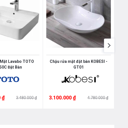
 Mặt Lavabo TOTO
Chậu rửa mặt đặt bàn KOBESI -
Chậu
50C Đặt Bàn
GT01
 ₫
3.100.000 ₫
3.0
3.480.000 ₫
4.780.000 ₫