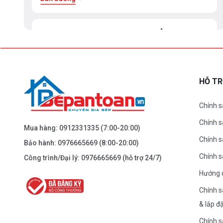
BEPANTOAN.VN - ĐẠI LA - HAI BÀ TRƯNG -
HÀ NỘI
61 Đại La ( Minh Khai ) - Hai Bà TRưng – HN
0976.665.669
-
0912.331.335
HỖ T
Dẫn đường
Chính s
Chính 
BEPANTOAN.VN - NGUYỄN TRÃI - THANH
Mua hàng:
0912331335
(7:00-20:00)
XUÂN - HÀ NỘI
Chính s
Bảo hành:
0976665669
(8:00-20:00)
Nguyễn Trãi - Thanh Xuân - HN
Chính 
Công trình/Đại lý:
0976665669
(hỗ trợ 24/7)
0976.665.669
-
0912.331.335
Hướng 
Dẫn đường
Chính s
& lắp đ
BEPANTOAN.VN - ĐƯỜNG CỔ LOA - ĐÔNG
Chính s