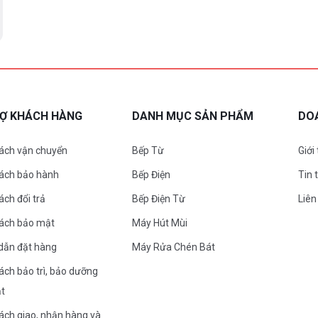
RỢ KHÁCH HÀNG
DANH MỤC SẢN PHẨM
DO
ách vận chuyển
Bếp Từ
Giới
sách bảo hành
Bếp Điện
Tin 
ách đổi trả
Bếp Điện Từ
Liên
sách bảo mật
Máy Hút Mùi
dẫn đặt hàng
Máy Rửa Chén Bát
ách bảo trì, bảo dưỡng
ặt
ách giao, nhận hàng và