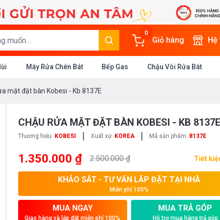
0
Giỏ hàng
Hệ
Mùi
Máy Rửa Chén Bát
Bếp Gas
Chậu Vòi Rửa Bát
ửa mặt đặt bàn Kobesi - Kb 8137E
CHẬU RỬA MẶT ĐẶT BÀN KOBESI - KB 8137
|
|
Thương hiệu
KOBESI
Xuất xứ
KOREA
Mã sản phẩm
8137E
1.350.000 ₫
2.500.000 ₫
Tiết ki
KHẢO SÁT - TƯ VẤN LẮP ĐẶT TẠI NHÀ
Miễn phí 100%
MUA NGAY
MUA TRẢ GÓP
Giao hàng và lắp đặt miễn phí 100%
Hỗ trợ mua hàng trả góp