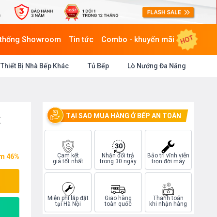
HOT
 thống Showroom
Tin tức
Combo - khuyến mãi
Thiết Bị Nhà Bếp Khác
Tủ Bếp
Lò Nướng Đa Năng
TẠI SAO MUA HÀNG Ở BẾP AN TOÀN
E
Cam kết
Nhận đổi trả
Bảo trì vĩnh viễn
ệm 46%
giá tốt nhất
trong 30 ngày
trọn đời máy
Miễn phí lắp đặt
Giao hàng
Thanh toán
tại Hà Nội
toàn quốc
khi nhận hàng