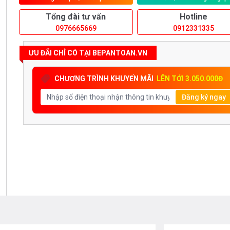
Tổng đài tư vấn
Hotline
0976665669
0912331335
ƯU ĐÃI CHỈ CÓ TẠI BEPANTOAN.VN
CHƯƠNG TRÌNH KHUYẾN MÃI
LÊN TỚI 3.050.000Đ
Đăng ký ngay