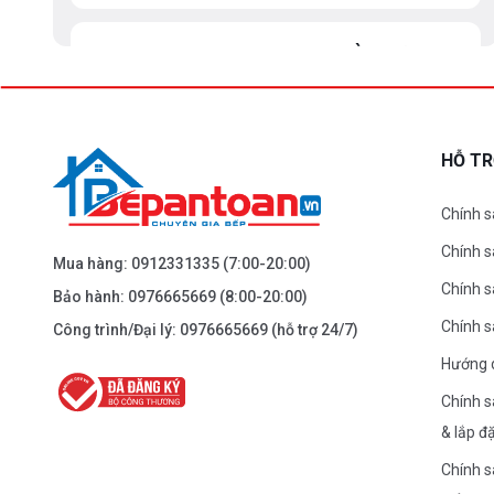
BEPANTOAN.VN - ĐẠI LA - HAI BÀ TRƯNG -
HÀ NỘI
61 Đại La ( Minh Khai ) - Hai Bà TRưng – HN
0976.665.669
-
0912.331.335
HỖ T
Dẫn đường
Chính s
Chính 
BEPANTOAN.VN - NGUYỄN TRÃI - THANH
Mua hàng:
0912331335
(7:00-20:00)
XUÂN - HÀ NỘI
Chính s
Bảo hành:
0976665669
(8:00-20:00)
Nguyễn Trãi - Thanh Xuân - HN
Chính 
Công trình/Đại lý:
0976665669
(hỗ trợ 24/7)
0976.665.669
-
0912.331.335
Hướng 
Dẫn đường
Chính s
& lắp đ
BEPANTOAN.VN - ĐƯỜNG CỔ LOA - ĐÔNG
Chính s
ANH - HÀ NỘI