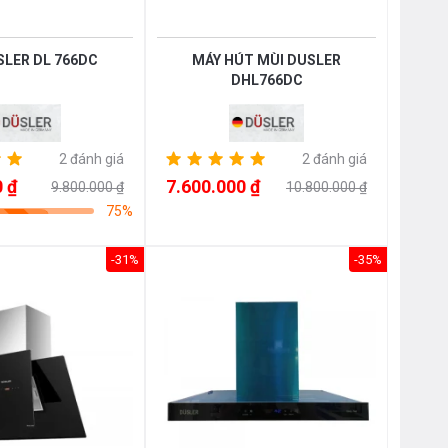
SLER DL 766DC
MÁY HÚT MÙI DUSLER
DHL766DC
2 đánh giá
2 đánh giá
 ₫
7.600.000 ₫
9.800.000 ₫
10.800.000 ₫
75%
-31%
-35%