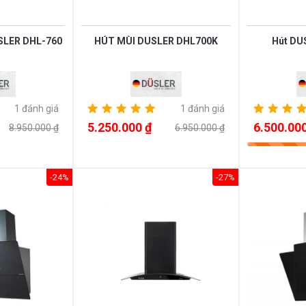
SLER DHL-760
HÚT MÙI DUSLER DHL700K
Hút DU
1 đánh giá
1 đánh giá
5.250.000 ₫
6.500.000
8.950.000 ₫
6.950.000 ₫
-24%
-27%