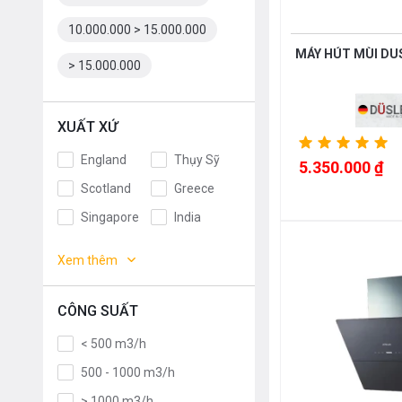
10.000.000 > 15.000.000
MÁY HÚT MÙI DU
> 15.000.000
XUẤT XỨ
England
Thụy Sỹ
5.350.000 ₫
Scotland
Greece
Singapore
India
Indonesia
ROMANIA
Xem thêm
Slovakia
Czech
Russia
Taiwan
CÔNG SUẤT
Denmark
Turkey
< 500 m3/h
Portugal
Liên doanh
500 - 1000 m3/h
Anh
Thụy Điển
> 1000 m3/h