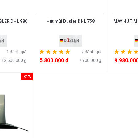
USLER DHL 980
Hút mùi Dusler DHL 758
MÁY HÚT M
1 đánh giá
2 đánh giá
5.800.000 ₫
9.980.000
12.500.000 ₫
7.900.000 ₫
-31%