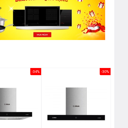
-34%
-30%