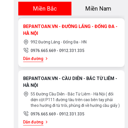
Miền Bắc
Miền Nam
BEPANTOAN.VN - ĐƯỜNG LÁNG - ĐỐNG ĐA -
HÀ NỘI
992 Đường Láng - Đống Đa - HN
0976.665.669
-
0912.331.335
Dẫn đường
BEPANTOAN.VN - CẦU DIỄN - BẮC TỪ LIÊM -
HÀ NỘI
55 Đường Cầu Diễn - Bắc Từ Liêm - Hà Nội ( đối
diện cột P111 đường tàu trên cao bên tay phải
theo hướng đi từ trôi, phùng đi về hướng cầu giấy )
0976.665.669
-
0912.331.335
Dẫn đường