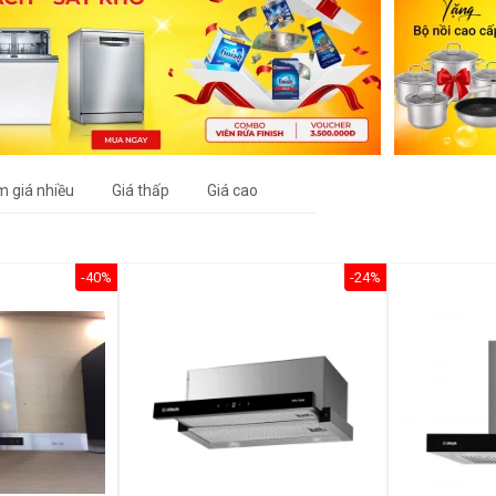
m giá nhiều
Giá thấp
Giá cao
-40%
-24%