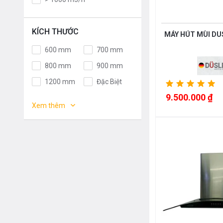
Germany
Italy
Malaysia
France
KÍCH THƯỚC
MÁY HÚT MÙI D
Poland
Thailand
600 mm
700 mm
Korea
Japan
800 mm
900 mm
EU
Spain
1200 mm
Đặc Biệt
China
Việt Nam
9.500.000 ₫
1000 mm
1100 mm
Mỹ
Chính Hãng
Xem thêm
400mm
450mm
565mm
665mm