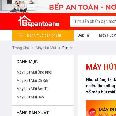
Danh mục sản phẩm
Bếp Từ
Máy Hút 
Trang Chủ
Máy Hút Mùi
Dusler
DANH MỤC
MÁY HÚT
Máy Hút Mùi Ống Khói
Như chúng ta đã
Máy Hút Mùi Cổ Điển
nhiều tính năng
Máy Hút Mùi Âm Tủ
số mẫu hút mùi
Máy Hút Mùi Đảo
HÃNG SẢN XUẤT