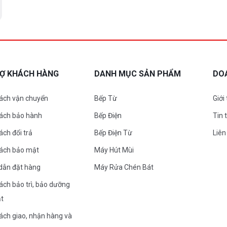
RỢ KHÁCH HÀNG
DANH MỤC SẢN PHẨM
DO
ách vận chuyển
Bếp Từ
Giới
sách bảo hành
Bếp Điện
Tin 
ách đổi trả
Bếp Điện Từ
Liên
sách bảo mật
Máy Hút Mùi
dẫn đặt hàng
Máy Rửa Chén Bát
ách bảo trì, bảo dưỡng
ặt
ách giao, nhận hàng và