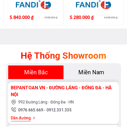
5.840.000 ₫
5.280.000 ₫
7.350.000 ₫
6.650.000 ₫
Xem
thêm
Hệ Thống Showroom
MỨC
GIÁ
Miền Bắc
Miền Nam
<
BEPANTOAN.VN - ĐƯỜNG LÁNG - ĐỐNG ĐA - HÀ
3.000.000
NỘI
3.000.000
992 Đường Láng - Đống Đa - HN
>
0976.665.669
-
0912.331.335
5.000.000
Dẫn đường
5.000.000