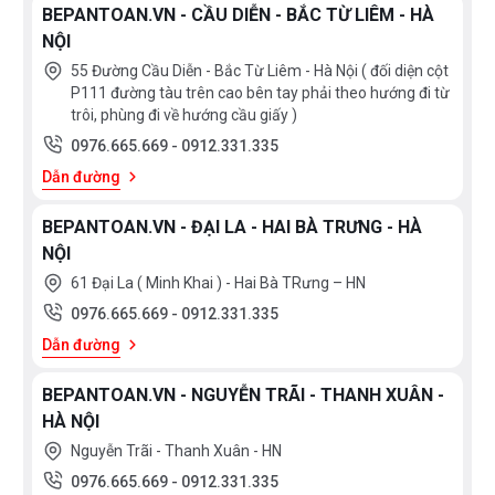
BEPANTOAN.VN - CẦU DIỄN - BẮC TỪ LIÊM - HÀ
>
NỘI
10.000.000
55 Đường Cầu Diễn - Bắc Từ Liêm - Hà Nội ( đối diện cột
P111 đường tàu trên cao bên tay phải theo hướng đi từ
10.000.000
trôi, phùng đi về hướng cầu giấy )
>
0976.665.669
-
0912.331.335
15.000.000
Dẫn đường
>
BEPANTOAN.VN - ĐẠI LA - HAI BÀ TRƯNG - HÀ
15.000.000
NỘI
61 Đại La ( Minh Khai ) - Hai Bà TRưng – HN
0976.665.669
-
0912.331.335
XUẤT
XỨ
Dẫn đường
Thụy
England
BEPANTOAN.VN - NGUYỄN TRÃI - THANH XUÂN -
Sỹ
HÀ NỘI
Scotland
Greece
Nguyễn Trãi - Thanh Xuân - HN
Singapore
India
0976.665.669
-
0912.331.335