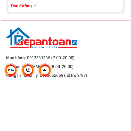
Xem
Dẫn đường
1000
1100
thêm
mm
mm
400mm
450mm
565mm
665mm
Mua hàng:
0912331335
(7:00-20:00)
Bảo hành:
0976665669
(8:00-20:00)
Công trình/Đại lý:
0976665669
(hỗ trợ 24/7)
THÔNG TIN KHÁC
DOANH NGHIỆP