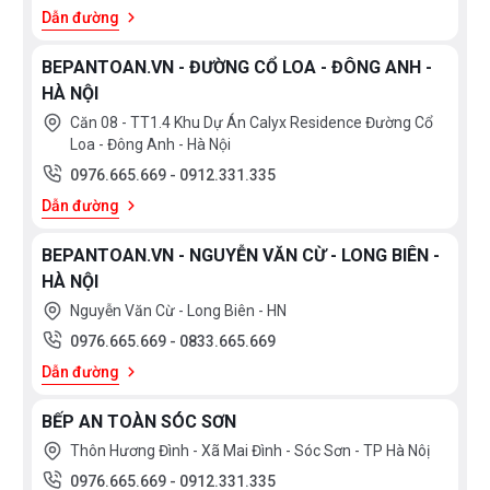
Indonesia
ROMANIA
Xem
Dẫn đường
thêm
Slovakia
Czech
BEPANTOAN.VN - ĐƯỜNG CỔ LOA - ĐÔNG ANH -
Russia
Taiwan
HÀ NỘI
CÔNG
Denmark
Turkey
SUẤT
Căn 08 - TT1.4 Khu Dự Án Calyx Residence Đường Cổ
Loa - Đông Anh - Hà Nội
Liên
Portugal
< 500
doanh
0976.665.669
-
0912.331.335
m3/h
Thụy
Anh
Dẫn đường
500 -
Điển
1000
Germany
Italy
m3/h
BEPANTOAN.VN - NGUYỄN VĂN CỪ - LONG BIÊN -
>
HÀ NỘI
Malaysia
France
1000
KÍCH
Nguyễn Văn Cừ - Long Biên - HN
Poland
Thailand
m3/h
THƯỚC
0976.665.669
-
0833.665.669
Korea
Japan
600
700
Dẫn đường
EU
Spain
mm
mm
800
Việt
900
BẾP AN TOÀN SÓC SƠN
China
mm
Nam
mm
Thôn Hương Đình - Xã Mai Đình - Sóc Sơn - TP Hà Nôị
1200
Chính
Đặc
Mỹ
0976.665.669
-
0912.331.335
mm
Hãng
Biệt