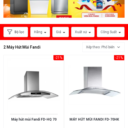
Hút
Mùi
Âm
Tủ
Bộ lọc
Hãng
Giá
Xuất xứ
Công Suất
Máy
Hút
2 Máy Hút Mùi Fandi
Xếp theo: Phổ biến
Mùi
-21%
-21%
Đảo
HÃNG
SẢN
XUẤT
Máy hút mùi Fandi FD-HQ 70
MÁY HÚT MÙI FANDI FD-70HK