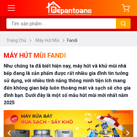
ng
DANH
MỤC
Trang Chủ
Máy Hút Mùi
Fandi
Máy
Hút
MÁY HÚT MÙI FANDI
Mùi
Như chúng ta đã biết hiện nay, máy hút và khử mùi nhà
Ống
bếp đang là sản phẩm được rất nhiều gia đình tin tưởng
Khói
sử dụng, với nhiều tính năng thông minh tiện ích mang
Máy
đến không gian bếp luôn thoáng mát và sạch sẽ cho gia
Hút
đình bạn. Dưới đây là một số mẫu hút mùi mới nhất năm
2025
Mùi
Cổ
Điển
Máy