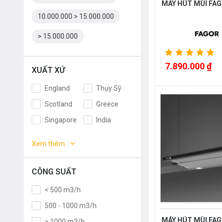
MÁY HÚT MÙI FAG
10.000.000 > 15.000.000
> 15.000.000
7.890.000 ₫
XUẤT XỨ
England
Thụy Sỹ
Scotland
Greece
Singapore
India
Indonesia
ROMANIA
Xem thêm
Slovakia
Czech
Russia
Taiwan
CÔNG SUẤT
Denmark
Turkey
< 500 m3/h
Portugal
Liên doanh
500 - 1000 m3/h
Anh
Thụy Điển
MÁY HÚT MÙI FAG
> 1000 m3/h