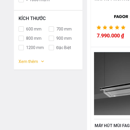
Germany
Italy
Malaysia
France
KÍCH THƯỚC
Poland
Thailand
600 mm
700 mm
Korea
Japan
7.990.000 ₫
800 mm
900 mm
EU
Spain
1200 mm
Đặc Biệt
China
Việt Nam
1000 mm
1100 mm
Mỹ
Chính Hãng
Xem thêm
400mm
450mm
565mm
665mm
MÁY HÚT MÙI FAG