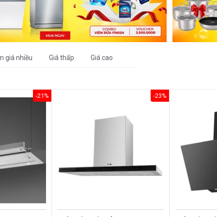
m giá nhiều
Giá thấp
Giá cao
-21%
-23%