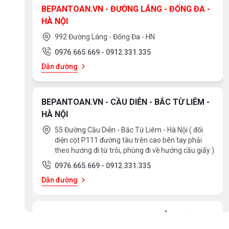
BEPANTOAN.VN - ĐƯỜNG LÁNG - ĐỐNG ĐA -
HÀ NỘI
992 Đường Láng - Đống Đa - HN
0976.665.669
-
0912.331.335
Dẫn đường
BEPANTOAN.VN - CẦU DIỄN - BẮC TỪ LIÊM -
HÀ NỘI
55 Đường Cầu Diễn - Bắc Từ Liêm - Hà Nội ( đối
diện cột P111 đường tàu trên cao bên tay phải
theo hướng đi từ trôi, phùng đi về hướng cầu giấy )
0976.665.669
-
0912.331.335
Dẫn đường
BEPANTOAN.VN - ĐẠI LA - HAI BÀ TRƯNG -
HÀ NỘI