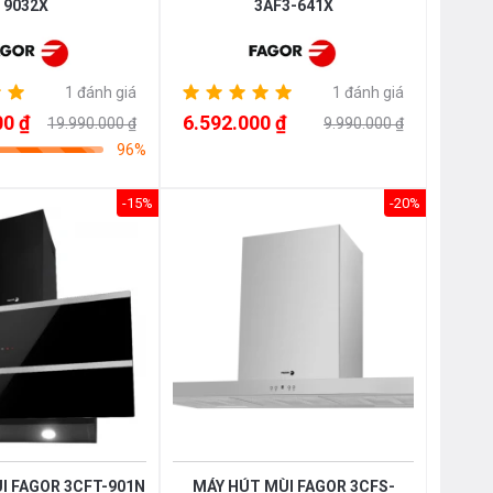
9032X
3AF3-641X
1 đánh giá
1 đánh giá
00 ₫
6.592.000 ₫
19.990.000 ₫
9.990.000 ₫
96%
-15%
-20%
I FAGOR 3CFT-901N
MÁY HÚT MÙI FAGOR 3CFS-