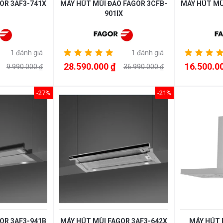
OR 3AF3-741X
MÁY HÚT MÙI ĐẢO FAGOR 3CFB-
MÁY HÚT MÙ
901IX
1 đánh giá
1 đánh giá
28.590.000 ₫
16.500.0
9.990.000 ₫
36.990.000 ₫
-27%
-21%
OR 3AF3-941B
MÁY HÚT MÙI FAGOR 3AF3-642X
MÁY HÚT 