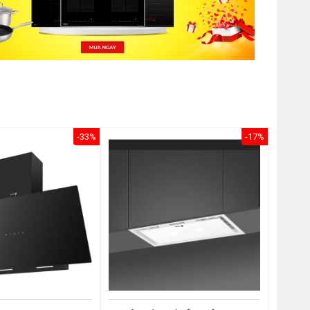
-33%
-17%