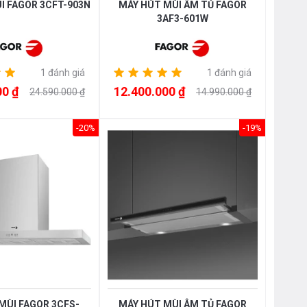
I FAGOR 3CFT-903N
MÁY HÚT MÙI ÂM TỦ FAGOR
3AF3-601W
1 đánh giá
1 đánh giá
00 ₫
12.400.000 ₫
24.590.000 ₫
14.990.000 ₫
-20%
-19%
MÙI FAGOR 3CFS-
MÁY HÚT MÙI ÂM TỦ FAGOR