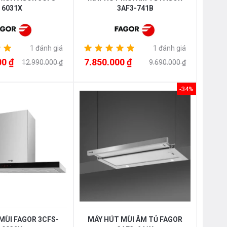
6031X
3AF3-741B
1 đánh giá
1 đánh giá
00 ₫
7.850.000 ₫
12.990.000 ₫
9.690.000 ₫
-34%
MÙI FAGOR 3CFS-
MÁY HÚT MÙI ÂM TỦ FAGOR