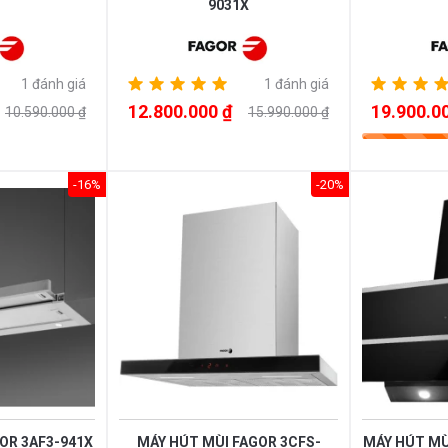
9031X
1 đánh giá
1 đánh giá
12.800.000 ₫
19.900.0
10.590.000 ₫
15.990.000 ₫
-16%
-20%
OR 3AF3-941X
MÁY HÚT MÙI FAGOR 3CFS-
MÁY HÚT MÙ