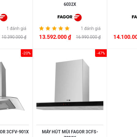
6032X
1 đánh giá
1 đánh giá
13.592.000 ₫
14.100.0
10.390.000 ₫
16.990.000 ₫
-20%
-47%
OR 3CFV-901X
MÁY HÚT MÙI FAGOR 3CFS-