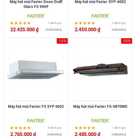
Máy hút mùi Faster Down Draff
Máy hút mùi Faster SYP-6002
Glass FS 90HF
1 đánh giá
2 đánh giá
22.425.000 ₫
2.450.000 ₫
29.900.000 ₫
3.500.000 ₫
-16%
-30%
Máy hút mùi Faster FS SYP 6002
Máy hút mùi Faster FS-0870WD
2 đánh giá
1 đánh giá
2.765.000 ₫
2.485.000 ₫
3.300.000 ₫
3.550.000 ₫