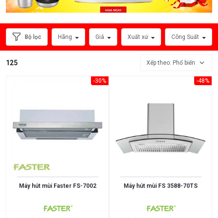
Hút
Mùi
Âm
Bộ lọc
Hãng
Giá
Xuất xứ
Công Suất
Tủ
Máy
125
Xếp theo: Phổ biến
Hút
-30%
-48%
Mùi
Đảo
HÃNG
SẢN
XUẤT
Máy hút mùi Faster FS-7002
Máy hút mùi FS 3588-70TS