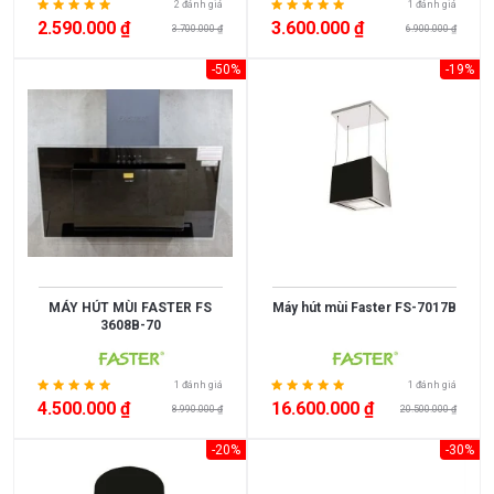
2 đánh giá
1 đánh giá
2.590.000 ₫
3.600.000 ₫
3.700.000 ₫
6.900.000 ₫
-50%
-19%
Xem
thêm
MỨC
GIÁ
MÁY HÚT MÙI FASTER FS
Máy hút mùi Faster FS-7017B
<
3608B-70
3.000.000
3.000.000
1 đánh giá
1 đánh giá
4.500.000 ₫
16.600.000 ₫
8.990.000 ₫
20.500.000 ₫
>
5.000.000
-20%
-30%
5.000.000