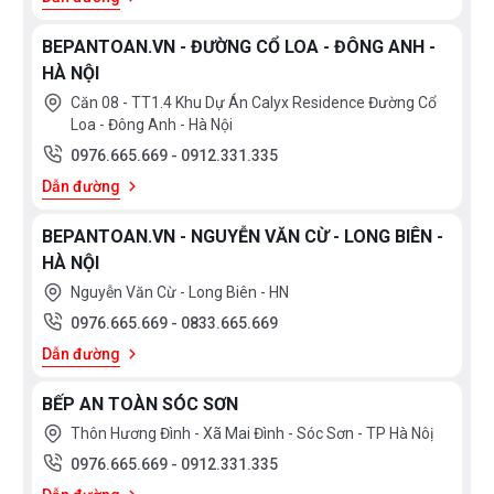
BEPANTOAN.VN - ĐƯỜNG CỔ LOA - ĐÔNG ANH -
HÀ NỘI
Căn 08 - TT1.4 Khu Dự Án Calyx Residence Đường Cổ
Loa - Đông Anh - Hà Nội
0976.665.669
-
0912.331.335
Dẫn đường
BEPANTOAN.VN - NGUYỄN VĂN CỪ - LONG BIÊN -
HÀ NỘI
Nguyễn Văn Cừ - Long Biên - HN
0976.665.669
-
0833.665.669
Dẫn đường
BẾP AN TOÀN SÓC SƠN
Thôn Hương Đình - Xã Mai Đình - Sóc Sơn - TP Hà Nôị
0976.665.669
-
0912.331.335