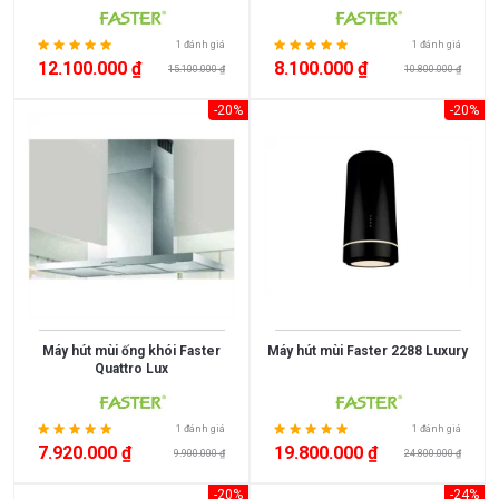
Xem
1000
1100
thêm
mm
mm
1 đánh giá
1 đánh giá
12.100.000 ₫
8.100.000 ₫
15.100.000 ₫
10.800.000 ₫
400mm
450mm
565mm
665mm
-20%
-20%
Máy hút mùi ống khói Faster
Máy hút mùi Faster 2288 Luxury
Quattro Lux
1 đánh giá
1 đánh giá
7.920.000 ₫
19.800.000 ₫
9.900.000 ₫
24.800.000 ₫
-20%
-24%