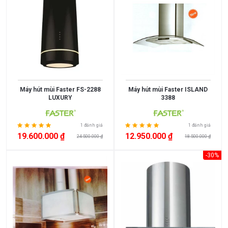
>
10.000.000
10.000.000
>
15.000.000
Máy hút mùi Faster FS-2288
Máy hút mùi Faster ISLAND
>
LUXURY
3388
15.000.000
1 đánh giá
1 đánh giá
19.600.000 ₫
12.950.000 ₫
24.500.000 ₫
18.500.000 ₫
XUẤT
-30%
XỨ
Thụy
England
Sỹ
Scotland
Greece
Singapore
India