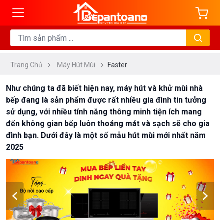
ng
DANH
MỤC
Trang Chủ
Máy Hút Mùi
Faster
Máy
Hút
Như chúng ta đã biết hiện nay, máy hút và khử mùi nhà
Mùi
bếp đang là sản phẩm được rất nhiều gia đình tin tưởng
Ống
sử dụng, với nhiều tính năng thông minh tiện ích mang
Khói
đến không gian bếp luôn thoáng mát và sạch sẽ cho gia
đình bạn. Dưới đây là một số mẫu hút mùi mới nhất năm
Máy
2025
Hút
Mùi
Cổ
Điển
Máy