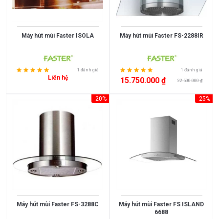
Indonesia
ROMANIA
Xem
thêm
Slovakia
Czech
Russia
Taiwan
Máy hút mùi Faster ISOLA
Máy hút mùi Faster FS-2288IR
CÔNG
Denmark
Turkey
SUẤT
Liên
Portugal
1 đánh giá
1 đánh giá
< 500
doanh
Liên hệ
15.750.000 ₫
m3/h
22.500.000 ₫
Thụy
Anh
500 -
Điển
-20%
-25%
1000
Germany
Italy
m3/h
>
Malaysia
France
1000
KÍCH
Poland
Thailand
m3/h
THƯỚC
Korea
Japan
600
700
EU
Spain
mm
mm
800
Việt
900
China
mm
Nam
mm
Máy hút mùi Faster FS-3288C
Máy hút mùi Faster FS ISLAND
1200
Chính
Đặc
Mỹ
6688
mm
Hãng
Biệt