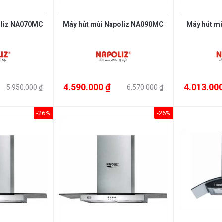
oliz NA070MC
Máy hút mùi Napoliz NA090MC
Máy hút m
4.590.000 ₫
4.013.000
5.950.000 ₫
6.570.000 ₫
-26%
-26%