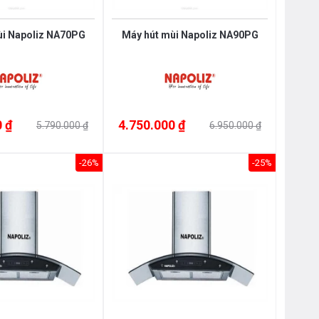
ùi Napoliz NA70PG
Máy hút mùi Napoliz NA90PG
 ₫
4.750.000 ₫
5.790.000 ₫
6.950.000 ₫
-26%
-25%