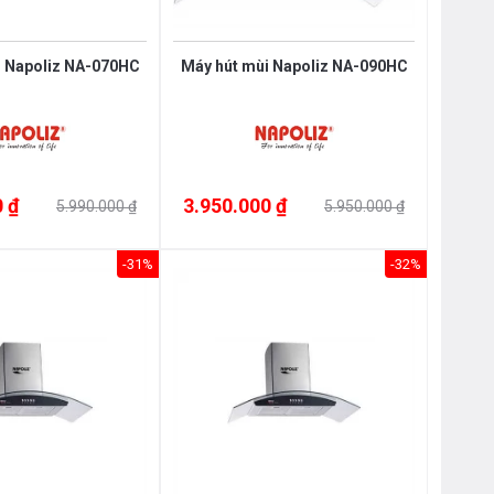
i Napoliz NA-070HC
Máy hút mùi Napoliz NA-090HC
 ₫
3.950.000 ₫
5.990.000 ₫
5.950.000 ₫
-31%
-32%