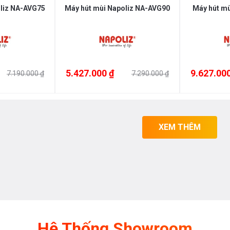
oliz NA-AVG75
Máy hút mùi Napoliz NA-AVG90
Máy hút mù
5.427.000 ₫
9.627.000
7.190.000 ₫
7.290.000 ₫
XEM THÊM
Hệ Thống Showroom