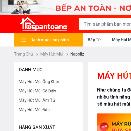
Danh mục sản phẩm
Bếp Từ
Máy Hút 
Trang Chủ
Máy Hút Mùi
Napoliz
DANH MỤC
MÁY HÚT
Máy Hút Mùi Ống Khói
Như chúng ta đã
Máy Hút Mùi Cổ Điển
nhiều tính năng
Máy Hút Mùi Âm Tủ
số mẫu hút mùi
Máy Hút Mùi Đảo
HÃNG SẢN XUẤT