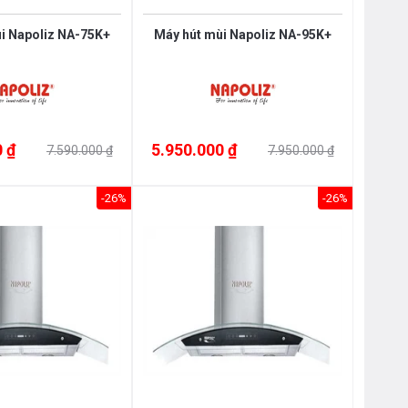
i Napoliz NA-75K+
Máy hút mùi Napoliz NA-95K+
 ₫
5.950.000 ₫
7.590.000 ₫
7.950.000 ₫
-26%
-26%