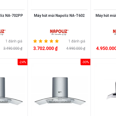
oliz NA-702PP
Máy hút mùi Napoliz NA-T602
Máy hút mù
1 đánh giá
1 đánh giá
3.702.000 ₫
4.950.000
3.490.000 ₫
4.990.000 ₫
-24%
-30%