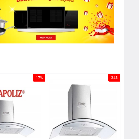
-17%
-34%