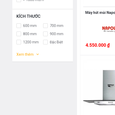
Germany
Italy
Máy hút mùi Nap
Malaysia
France
KÍCH THƯỚC
Poland
Thailand
600 mm
700 mm
Korea
Japan
800 mm
900 mm
EU
Spain
1200 mm
Đặc Biệt
4.550.000 ₫
China
Việt Nam
1000 mm
1100 mm
Mỹ
Chính Hãng
Xem thêm
400mm
450mm
565mm
665mm