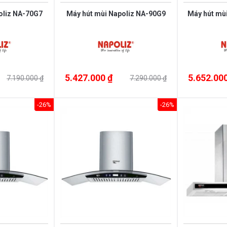
oliz NA-70G7
Máy hút mùi Napoliz NA-90G9
Máy hút mù
5.427.000 ₫
5.652.000
7.190.000 ₫
7.290.000 ₫
-26%
-26%