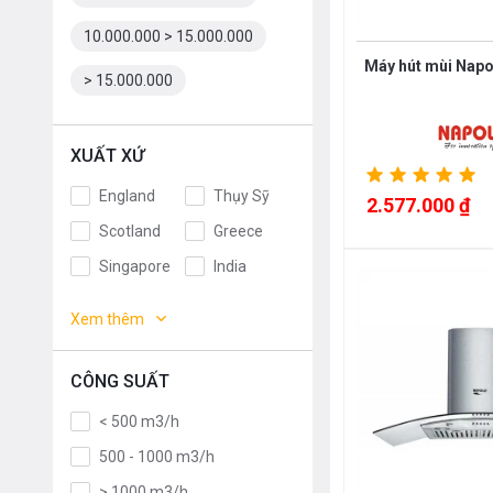
10.000.000 > 15.000.000
Máy hút mùi Nap
> 15.000.000
XUẤT XỨ
England
Thụy Sỹ
2.577.000 ₫
Scotland
Greece
Singapore
India
Indonesia
ROMANIA
Xem thêm
Slovakia
Czech
Russia
Taiwan
CÔNG SUẤT
Denmark
Turkey
< 500 m3/h
Portugal
Liên doanh
500 - 1000 m3/h
Anh
Thụy Điển
> 1000 m3/h