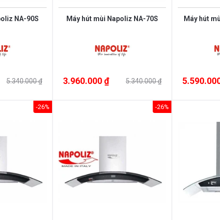
oliz NA-90S
Máy hút mùi Napoliz NA-70S
Máy hút mù
3.960.000 ₫
5.590.000
5.340.000 ₫
5.340.000 ₫
-26%
-26%