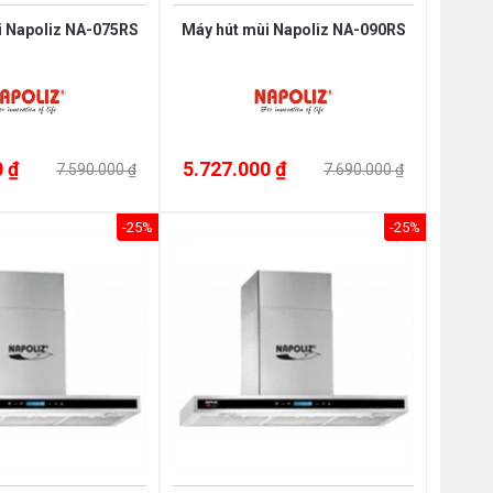
i Napoliz NA-075RS
Máy hút mùi Napoliz NA-090RS
 ₫
5.727.000 ₫
7.590.000 ₫
7.690.000 ₫
-25%
-25%