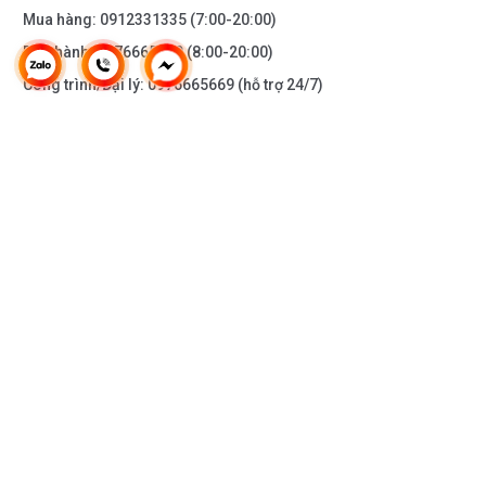
Mua hàng:
0912331335
(7:00-20:00)
Bảo hành:
0976665669
(8:00-20:00)
Công trình/Đại lý:
0976665669
(hỗ trợ 24/7)
THÔNG TIN KHÁC
DOANH NGHIỆP
DANH MỤC SẢN PHẨM
HỖ TRỢ KHÁCH HÀNG
KẾT NỐI VỚI CHÚNG TÔI