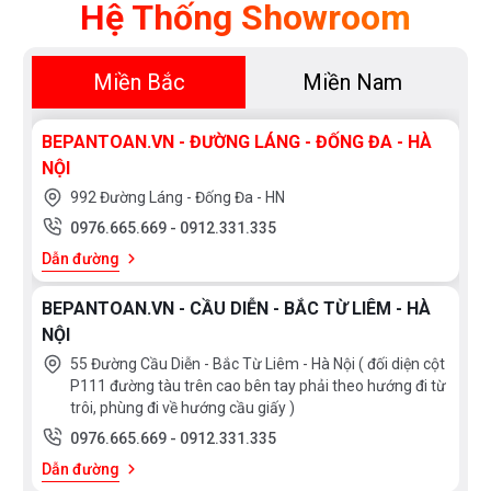
Hệ Thống Showroom
15.000.000
Miền Bắc
Miền Nam
XUẤT
XỨ
BEPANTOAN.VN - ĐƯỜNG LÁNG - ĐỐNG ĐA - HÀ
NỘI
Thụy
England
Sỹ
992 Đường Láng - Đống Đa - HN
Scotland
Greece
0976.665.669
-
0912.331.335
Singapore
India
Dẫn đường
Indonesia
ROMANIA
Xem
BEPANTOAN.VN - CẦU DIỄN - BẮC TỪ LIÊM - HÀ
thêm
Slovakia
Czech
NỘI
Russia
Taiwan
55 Đường Cầu Diễn - Bắc Từ Liêm - Hà Nội ( đối diện cột
SỐ
P111 đường tàu trên cao bên tay phải theo hướng đi từ
Denmark
Turkey
BỘ
trôi, phùng đi về hướng cầu giấy )
Liên
Portugal
0976.665.669
-
0912.331.335
10
9
doanh
bộ
bộ
Dẫn đường
Thụy
Anh
8
6