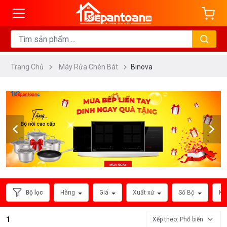
ng
HÃNG
SẢN
XUẤT
Trang Chủ
Máy Rửa Chén Bát
Binova
Bộ lọc
Hãng
Giá
Xuất xứ
Số Bộ
Kí
Xem
thêm
1
Xếp theo: Phổ biến