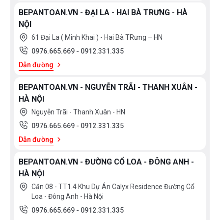
Điển
bộ
bộ
BEPANTOAN.VN - ĐẠI LA - HAI BÀ TRƯNG - HÀ
Germany
Italy
12
14
NỘI
bộ
bộ
Malaysia
France
Xem
61 Đại La ( Minh Khai ) - Hai Bà TRưng – HN
15
13
thêm
Poland
Thailand
0976.665.669
-
0912.331.335
bộ
bộ
Korea
Japan
7
Dẫn đường
KÍCH
bộ
EU
Spain
THƯỚC
BEPANTOAN.VN - NGUYỄN TRÃI - THANH XUÂN -
Việt
China
HÀ NỘI
600
700
Nam
mm
mm
Nguyễn Trãi - Thanh Xuân - HN
Chính
Mỹ
800
900
Hãng
0976.665.669
-
0912.331.335
mm
mm
Dẫn đường
1200
Đặc
mm
Biệt
Xem
BEPANTOAN.VN - ĐƯỜNG CỔ LOA - ĐÔNG ANH -
1000
1100
thêm
HÀ NỘI
mm
mm
Căn 08 - TT1.4 Khu Dự Án Calyx Residence Đường Cổ
400mm
450mm
Loa - Đông Anh - Hà Nội
565mm
665mm
0976.665.669
-
0912.331.335