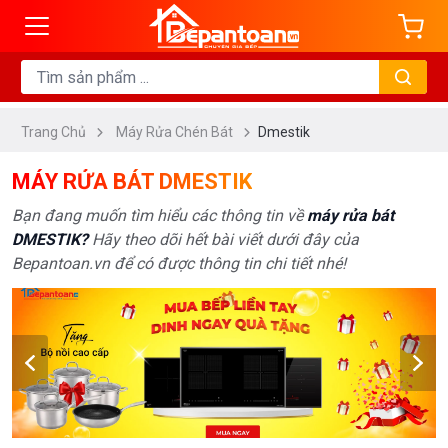
ng
HÃNG
SẢN
XUẤT
Trang Chủ
Máy Rửa Chén Bát
Dmestik
MÁY RỬA BÁT DMESTIK
Bạn đang muốn tìm hiểu các thông tin về
máy rửa bát
DMESTIK?
Hãy theo dõi hết bài viết dưới đây của
Bepantoan.vn để có được thông tin chi tiết nhé!
Xem
thêm