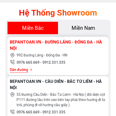
này hay không?” Vậy hãy theo dõi hết bài viết dưới đây để
có được những thông tin chi tiết nhất nhé!
Hệ Thống Showroom
Miền Bắc
Miền Nam
Có nên sử dụng máy rửa bát DMESTIK
cho gia đình?
BEPANTOAN.VN - ĐƯỜNG LÁNG - ĐỐNG ĐA - HÀ
NỘI
992 Đường Láng - Đống Đa - HN
0976.665.669
-
0912.331.335
Dẫn đường
BEPANTOAN.VN - CẦU DIỄN - BẮC TỪ LIÊM - HÀ
NỘI
55 Đường Cầu Diễn - Bắc Từ Liêm - Hà Nội ( đối diện cột
P111 đường tàu trên cao bên tay phải theo hướng đi từ
trôi, phùng đi về hướng cầu giấy )
0976.665.669
-
0912.331.335