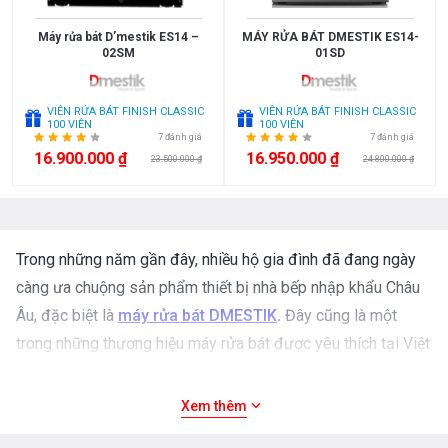
Máy rửa bát D’mestik ES14 –
MÁY RỬA BÁT DMESTIK ES14-
02SM
01SD
VIÊN RỬA BÁT FINISH CLASSIC
VIÊN RỬA BÁT FINISH CLASSIC
100 VIÊN
100 VIÊN
7 đánh giá
7 đánh giá
16.900.000 ₫
16.950.000 ₫
23.500.000 ₫
24.800.000 ₫
Trong những năm gần đây, nhiều hộ gia đình đã đang ngày
càng ưa chuộng sản phẩm thiết bị nhà bếp nhập khẩu Châu
Âu, đặc biệt là
máy rửa bát DMESTIK
.
Đây cũng là một
trong những thương hiệu máy rửa bát được yêu thích tại Việt
Nam. Đối với những chưa từng trải nghiệm sản phẩm của
DMESTIK thì sẽ có nhiều điều nghi vấn như “
máy rửa bát
Xem thêm
DMESTIK
có thật sự tốt? Có nên sử dụng dòng máy rửa bát