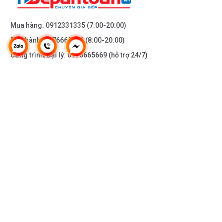
Sở hữu nhiều ưu điểm nổi trội
Mua hàng:
0912331335
(7:00-20:00)
Bảo hành:
0976665669
(8:00-20:00)
Công trình/Đại lý:
0976665669
(hỗ trợ 24/7)
THÔNG TIN KHÁC
DOANH NGHIỆP
DANH MỤC SẢN PHẨM
HỖ TRỢ KHÁCH HÀNG
Máy rửa bát DMESTIK
đa phần sử dụng chất liệu inox
KẾT NỐI VỚI CHÚNG TÔI
và thép không gỉ, vững chắc và bền bỉ với thời gian.