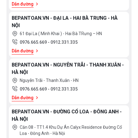
Dẫn đường
BEPANTOAN.VN - ĐẠI LA - HAI BÀ TRƯNG - HÀ
NỘI
Không phải ngẫu nhiên mà dòng sản phẩm
máy rửa bát
61 Đại La ( Minh Khai ) - Hai Bà TRưng – HN
DMESTIK
lại được nhiều hộ gia đình tin tưởng sử dụng đến
0976.665.669
-
0912.331.335
như vậy. Đó là bởi dòng sản phẩm này mang đến cho người
Dẫn đường
dùng rất nhiều tiện ích mà ta phải kể đến như:
BEPANTOAN.VN - NGUYỄN TRÃI - THANH XUÂN -
HÀ NỘI
Máy rửa bát Dmestik được tích hợp tính năng
Nguyễn Trãi - Thanh Xuân - HN
nổi bật
0976.665.669
-
0912.331.335
Dẫn đường
Dòng sản phẩm máy rửa bát này hiện trên thị trường Việt
Nam có 2 mẫu là máy rửa bát lắp độc lập và máy rửa bát
BEPANTOAN.VN - ĐƯỜNG CỔ LOA - ĐÔNG ANH -
lắp âm, với công suất rửa lên tới 14 bộ đồ ăn Châu Âu, trang
HÀ NỘI
bị hệ thống ngăn rửa là 3 rổ, 14 điểm cài đặt 2 máy phản lực
Căn 08 - TT1.4 Khu Dự Án Calyx Residence Đường Cổ
Loa - Đông Anh - Hà Nội
cùng với 2 tay phun tạo áp. Với thiết kế âm toàn phần. người