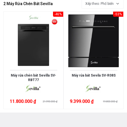
2 Máy Rửa Chén Bát Sevilla
Xếp theo: Phổ biến
MỨC
GIÁ
-46%
-53%
<
3.000.000
3.000.000
>
5.000.000
5.000.000
Máy rửa chén bát Sevilla SV-
Máy rửa bát Sevila SV-R08S
>
RBT77
10.000.000
10.000.000
11.800.000 ₫
9.399.000 ₫
21.990.000 ₫
19.800.000 ₫
>
15.000.000
>