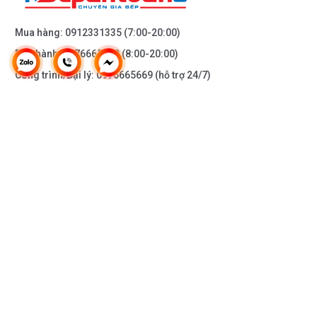
Mua hàng:
0912331335
(7:00-20:00)
Bảo hành:
0976665669
(8:00-20:00)
Công trình/Đại lý:
0976665669
(hỗ trợ 24/7)
THÔNG TIN KHÁC
DOANH NGHIỆP
DANH MỤC SẢN PHẨM
HỖ TRỢ KHÁCH HÀNG
KẾT NỐI VỚI CHÚNG TÔI