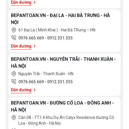
Điển
Dẫn đường
bộ
bộ
Germany
Italy
12
14
BEPANTOAN.VN - ĐẠI LA - HAI BÀ TRƯNG - HÀ
bộ
bộ
Malaysia
France
Xem
NỘI
15
13
thêm
Poland
Thailand
61 Đại La ( Minh Khai ) - Hai Bà TRưng – HN
bộ
bộ
Korea
Japan
7
0976.665.669
-
0912.331.335
KÍCH
bộ
EU
Spain
Dẫn đường
THƯỚC
Việt
China
600
700
BEPANTOAN.VN - NGUYỄN TRÃI - THANH XUÂN -
Nam
mm
mm
HÀ NỘI
Chính
Mỹ
800
900
Hãng
Nguyễn Trãi - Thanh Xuân - HN
mm
mm
0976.665.669
-
0912.331.335
1200
Đặc
mm
Biệt
Dẫn đường
Xem
1000
1100
thêm
mm
mm
BEPANTOAN.VN - ĐƯỜNG CỔ LOA - ĐÔNG ANH -
HÀ NỘI
400mm
450mm
Căn 08 - TT1.4 Khu Dự Án Calyx Residence Đường Cổ
565mm
665mm
Loa - Đông Anh - Hà Nội