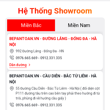
15.000.000
Hệ Thống Showroom
XUẤT
Miền Bắc
Miền Nam
XỨ
Thụy
England
BEPANTOAN.VN - ĐƯỜNG LÁNG - ĐỐNG ĐA - HÀ
Sỹ
NỘI
Scotland
Greece
992 Đường Láng - Đống Đa - HN
Singapore
India
0976.665.669
-
0912.331.335
Indonesia
ROMANIA
Dẫn đường
Xem
thêm
Slovakia
Czech
BEPANTOAN.VN - CẦU DIỄN - BẮC TỪ LIÊM - HÀ
Russia
Taiwan
NỘI
SỐ
Denmark
Turkey
55 Đường Cầu Diễn - Bắc Từ Liêm - Hà Nội ( đối diện cột
BỘ
P111 đường tàu trên cao bên tay phải theo hướng đi từ
Liên
Portugal
trôi, phùng đi về hướng cầu giấy )
10
9
doanh
bộ
bộ
0976.665.669
-
0912.331.335
Thụy
Anh
8
6