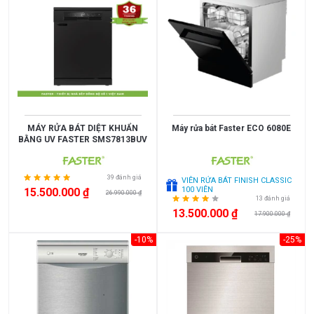
15.000.000
XUẤT
XỨ
Thụy
England
Sỹ
MÁY RỬA BÁT DIỆT KHUẨN
Máy rửa bát Faster ECO 6080E
Scotland
Greece
BẰNG UV FASTER SMS7813BUV
Singapore
India
39 đánh giá
VIÊN RỬA BÁT FINISH CLASSIC
Indonesia
ROMANIA
Xem
100 VIÊN
15.500.000 ₫
26.990.000 ₫
13 đánh giá
thêm
Slovakia
Czech
13.500.000 ₫
17.900.000 ₫
Russia
Taiwan
SỐ
-10%
-25%
Denmark
Turkey
BỘ
Liên
Portugal
10
9
doanh
bộ
bộ
Thụy
Anh
8
6