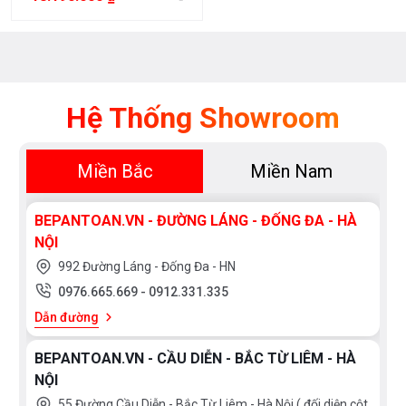
Hệ Thống Showroom
Miền Bắc
Miền Nam
BEPANTOAN.VN - ĐƯỜNG LÁNG - ĐỐNG ĐA - HÀ
NỘI
992 Đường Láng - Đống Đa - HN
0976.665.669
-
0912.331.335
Dẫn đường
BEPANTOAN.VN - CẦU DIỄN - BẮC TỪ LIÊM - HÀ
NỘI
55 Đường Cầu Diễn - Bắc Từ Liêm - Hà Nội ( đối diện cột