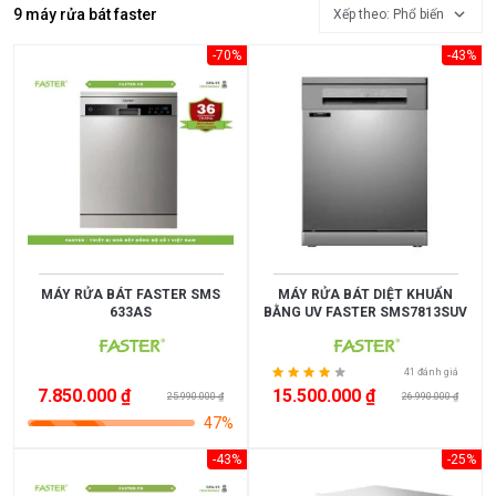
9 máy rửa bát faster
Xếp theo: Phổ biến
MỨC
GIÁ
-70%
-43%
<
3.000.000
3.000.000
>
5.000.000
5.000.000
MÁY RỬA BÁT FASTER SMS
MÁY RỬA BÁT DIỆT KHUẨN
>
633AS
BẰNG UV FASTER SMS7813SUV
10.000.000
41 đánh giá
10.000.000
7.850.000 ₫
15.500.000 ₫
25.990.000 ₫
26.990.000 ₫
>
47%
15.000.000
-43%
-25%
>