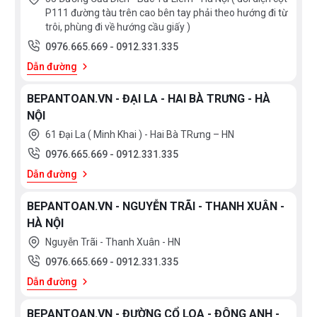
P111 đường tàu trên cao bên tay phải theo hướng đi từ
trôi, phùng đi về hướng cầu giấy )
0976.665.669
-
0912.331.335
Dẫn đường
BEPANTOAN.VN - ĐẠI LA - HAI BÀ TRƯNG - HÀ
NỘI
61 Đại La ( Minh Khai ) - Hai Bà TRưng – HN
0976.665.669
-
0912.331.335
Dẫn đường
BEPANTOAN.VN - NGUYỄN TRÃI - THANH XUÂN -
HÀ NỘI
Nguyễn Trãi - Thanh Xuân - HN
0976.665.669
-
0912.331.335
Dẫn đường
BEPANTOAN.VN - ĐƯỜNG CỔ LOA - ĐÔNG ANH -