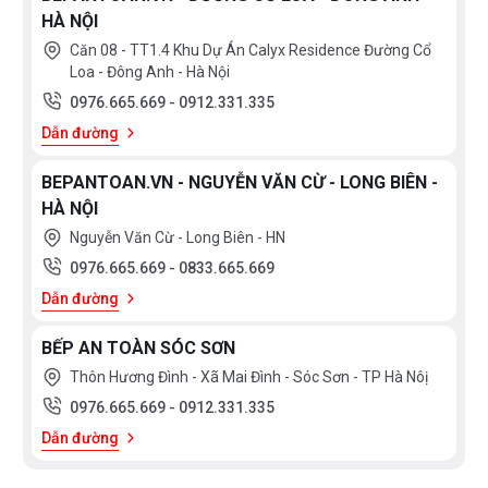
HÀ NỘI
Căn 08 - TT1.4 Khu Dự Án Calyx Residence Đường Cổ
Loa - Đông Anh - Hà Nội
0976.665.669
-
0912.331.335
Dẫn đường
BEPANTOAN.VN - NGUYỄN VĂN CỪ - LONG BIÊN -
HÀ NỘI
Nguyễn Văn Cừ - Long Biên - HN
0976.665.669
-
0833.665.669
Dẫn đường
BẾP AN TOÀN SÓC SƠN
Thôn Hương Đình - Xã Mai Đình - Sóc Sơn - TP Hà Nôị
0976.665.669
-
0912.331.335
Dẫn đường