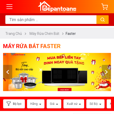
ng
HÃNG
SẢN
XUẤT
Trang Chủ
Máy Rửa Chén Bát
Faster
MÁY RỬA BÁT FASTER
Xem
Bộ lọc
Hãng
Giá
Xuất xứ
Số Bộ
Kí
thêm