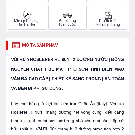
Miễn phí lắp đặt
Giao hàng
Thanh toán
tại Hà Nội
toàn quốc
khi nhận hàng
MÔ TẢ SẢN PHẨM
VÒI RỬA ROSLERER RL-904 | 2 ĐƯỜNG NƯỚC | ĐỒNG
NGUYÊN CHẤT | BỀ MẶT PHỦ SƠN TĨNH ĐIỆN MÀU
VÂN ĐÁ CAO CẤP | THIẾT KẾ SANG TRỌNG | AN TOÀN
VÀ BỀN BỈ KHI SỬ DỤNG.
Lấy cảm hứng từ kiệt tác kiến trúc Châu Âu (Italy), Vòi rửa
Roslerer Rl 904 mang đường nét vòng cung, kiểu dáng
thanh lịch, đem lại hơi thở trang nhã cho mọi căn bếp sở
hữu thiết bị. Vòi RL 904 trang bị 2 đường nước tích hợp 2