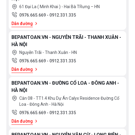
61 Đại La ( Minh Khai ) - Hai Bà TRưng – HN
0976.665.669
-
0912.331.335
Dẫn đường
BEPANTOAN.VN - NGUYỄN TRÃI - THANH XUÂN -
HÀ NỘI
Nguyễn Trãi - Thanh Xuân - HN
0976.665.669
-
0912.331.335
Dẫn đường
BEPANTOAN.VN - ĐƯỜNG CỔ LOA - ĐÔNG ANH -
HÀ NỘI
Căn 08 - TT1.4 Khu Dự Án Calyx Residence Đường Cổ
Loa - Đông Anh - Hà Nội
0976.665.669
-
0912.331.335
Dẫn đường
BEPANTOAN.VN - NGUYỄN VĂN CỪ - LONG BIÊN -