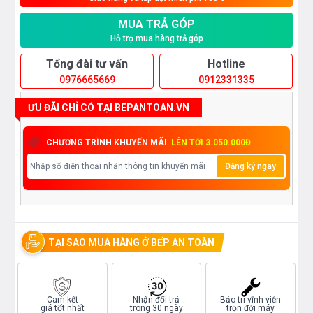
MUA TRẢ GÓP
Hỗ trợ mua hàng trả góp
Tổng đài tư vấn
Hotline
0976665669
0912331335
ƯU ĐÃI CHỈ CÓ TẠI BEPANTOAN.VN
CHƯƠNG TRÌNH KHUYẾN MÃI
LÊN TỚI 3.050.000Đ
Đăng ký ngay
TẠI SAO MUA HÀNG Ở BẾP AN TOÀN
Cam kết
Nhận đổi trả
Bảo trì vĩnh viễn
giá tốt nhất
trong 30 ngày
trọn đời máy