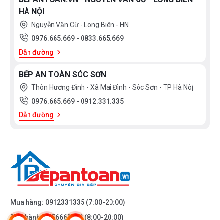
HÀ NỘI
Nguyễn Văn Cừ - Long Biên - HN
0976.665.669
-
0833.665.669
Dẫn đường
BẾP AN TOÀN SÓC SƠN
Thôn Hương Đình - Xã Mai Đình - Sóc Sơn - TP Hà Nôị
0976.665.669
-
0912.331.335
Dẫn đường
Mua hàng:
0912331335
(7:00-20:00)
Bảo hành:
0976665669
(8:00-20:00)