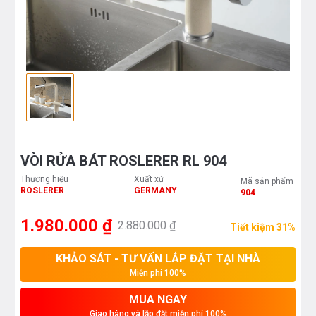
VÒI RỬA BÁT ROSLERER RL 904
Thương hiệu
Xuất xứ
Mã sản phẩm
ROSLERER
GERMANY
904
1.980.000 ₫
2.880.000 ₫
Tiết kiệm 31%
KHẢO SÁT - TƯ VẤN LẮP ĐẶT TẠI NHÀ
Miễn phí 100%
MUA NGAY
Giao hàng và lắp đặt miễn phí 100%