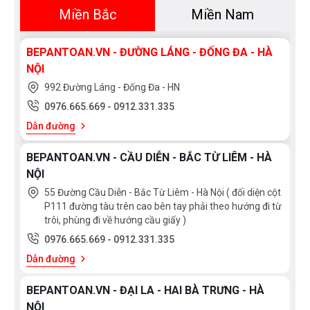
hàng của chúng tôi!
Miền Bắc
Miền Nam
BEPANTOAN.VN - ĐƯỜNG LÁNG - ĐỐNG ĐA - HÀ
NỘI
992 Đường Láng - Đống Đa - HN
0976.665.669
-
0912.331.335
Dẫn đường
BEPANTOAN.VN - CẦU DIỄN - BẮC TỪ LIÊM - HÀ
NỘI
55 Đường Cầu Diễn - Bắc Từ Liêm - Hà Nội ( đối diện cột
P111 đường tàu trên cao bên tay phải theo hướng đi từ
trôi, phùng đi về hướng cầu giấy )
0976.665.669
-
0912.331.335
Dẫn đường
BEPANTOAN.VN - ĐẠI LA - HAI BÀ TRƯNG - HÀ
NỘI