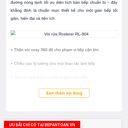
đường nóng lạnh tối ưu diện tích bàn bếp chuẩn bị – đây
khẳng định là chuẩn mực thiết kế cho một gian bếp tối
giản, hiện đại và tiện ích.
+ Thân vòi xoay 360 độ cho phạm vi tiếp cận lớn
+ Chiều cao lý tưởng cho mọi thao tác làm bếp
+ Tay vòi ngang tối ưu không gian bàn bếp
+ Bề mặt mạ PVD vân đá và Chrome cao cấp
Xem thêm nội dung
Công nghệ
Tiết kiệm 40% nước
ƯU ĐÃI CHỈ CÓ TẠI BEPANTOAN.VN