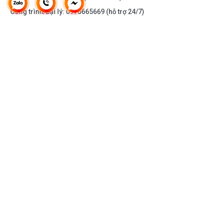
Công trình/Đại lý:
0976665669
(hỗ trợ 24/7)
THÔNG TIN KHÁC
DOANH NGHIỆP
DANH MỤC SẢN PHẨM
HỖ TRỢ KHÁCH HÀNG
KẾT NỐI VỚI CHÚNG TÔI