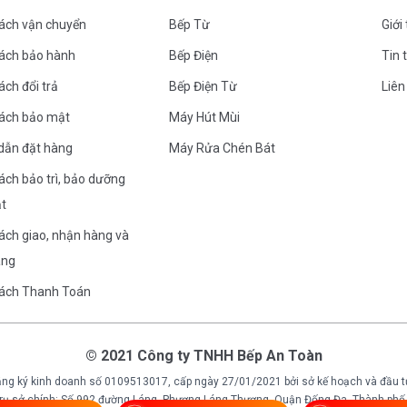
ách vận chuyển
Bếp Từ
Giới
sách bảo hành
Bếp Điện
Tin 
ách đổi trả
Bếp Điện Từ
Liên
sách bảo mật
Máy Hút Mùi
dẫn đặt hàng
Máy Rửa Chén Bát
ách bảo trì, bảo dưỡng
ặt
ách giao, nhận hàng và
àng
sách Thanh Toán
© 2021 Công ty TNHH Bếp An Toàn
ng ký kinh doanh số 0109513017, cấp ngày 27/01/2021 bởi sở kế hoạch và đầu t
 trụ sở chính: Số 992 đường Láng, Phương Láng Thượng, Quận Đống Đa, Thành phố 