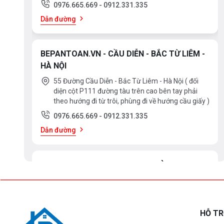
0976.665.669
-
0912.331.335
Dẫn đường
BEPANTOAN.VN - CẦU DIỄN - BẮC TỪ LIÊM -
HÀ NỘI
55 Đường Cầu Diễn - Bắc Từ Liêm - Hà Nội ( đối
diện cột P111 đường tàu trên cao bên tay phải
theo hướng đi từ trôi, phùng đi về hướng cầu giấy )
0976.665.669
-
0912.331.335
Dẫn đường
BEPANTOAN.VN - ĐẠI LA - HAI BÀ TRƯNG -
HÀ NỘI
61 Đại La ( Minh Khai ) - Hai Bà TRưng – HN
0976.665.669
-
0912.331.335
HỖ T
Dẫn đường