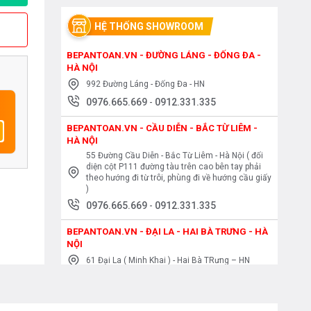
HỆ THỐNG SHOWROOM
BEPANTOAN.VN - ĐƯỜNG LÁNG - ĐỐNG ĐA -
HÀ NỘI
992 Đường Láng - Đống Đa - HN
0976.665.669
-
0912.331.335
BEPANTOAN.VN - CẦU DIỄN - BẮC TỪ LIÊM -
HÀ NỘI
55 Đường Cầu Diễn - Bắc Từ Liêm - Hà Nội ( đối
diện cột P111 đường tàu trên cao bên tay phải
theo hướng đi từ trôi, phùng đi về hướng cầu giấy
)
0976.665.669
-
0912.331.335
BEPANTOAN.VN - ĐẠI LA - HAI BÀ TRƯNG - HÀ
NỘI
61 Đại La ( Minh Khai ) - Hai Bà TRưng – HN
0976.665.669
-
0912.331.335
BEPANTOAN.VN - NGUYỄN TRÃI - THANH