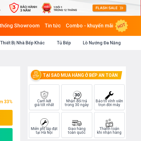
HOT
 thống Showroom
Tin tức
Combo - khuyến mãi
Thiết Bị Nhà Bếp Khác
Tủ Bếp
Lò Nướng Đa Năng
TẠI SAO MUA HÀNG Ở BẾP AN TOÀN
Cam kết
Nhận đổi trả
Bảo trì vĩnh viễn
ệm 33%
giá tốt nhất
trong 30 ngày
trọn đời máy
Miễn phí lắp đặt
Giao hàng
Thanh toán
tại Hà Nội
toàn quốc
khi nhận hàng