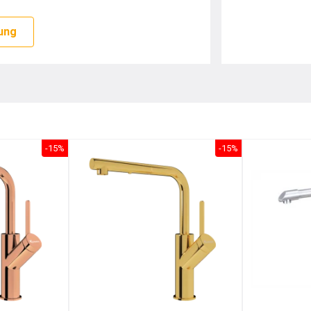
ung
-15%
-15%