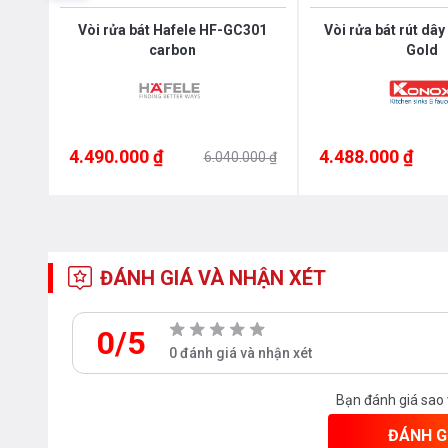
ước
Vòi rửa bát Hafele HF-GC301
Vòi rửa bát rút dâ
carbon
Gold
h giá
4.490.000 ₫
4.488.000 ₫
000 ₫
6.040.000 ₫
ĐÁNH GIÁ VÀ NHẬN XÉT
0/5
0 đánh giá và nhận xét
Bạn đánh giá sao
ĐÁNH G