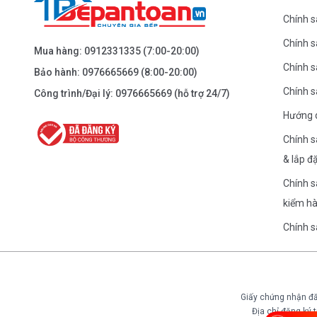
Chính s
Chính 
BEPANTOAN.VN - NGUYỄN TRÃI - THANH
Mua hàng:
0912331335
(7:00-20:00)
XUÂN - HÀ NỘI
Chính s
Bảo hành:
0976665669
(8:00-20:00)
Nguyễn Trãi - Thanh Xuân - HN
Chính 
Công trình/Đại lý:
0976665669
(hỗ trợ 24/7)
0976.665.669
-
0912.331.335
Hướng 
Dẫn đường
Chính s
& lắp đ
BEPANTOAN.VN - ĐƯỜNG CỔ LOA - ĐÔNG
Chính s
ANH - HÀ NỘI
kiểm h
Căn 08 - TT1.4 Khu Dự Án Calyx Residence Đường
Cổ Loa - Đông Anh - Hà Nội
Chính 
0976.665.669
-
0912.331.335
Dẫn đường
Giấy chứng nhận đă
Địa chỉ đăng ký
BEPANTOAN.VN - NGUYỄN VĂN CỪ - LONG