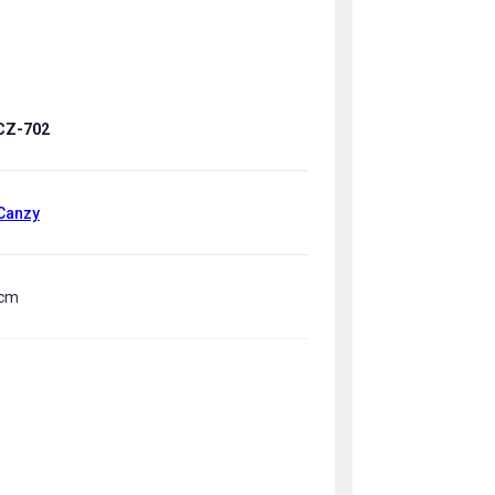
CZ-702
 Canzy
 cm