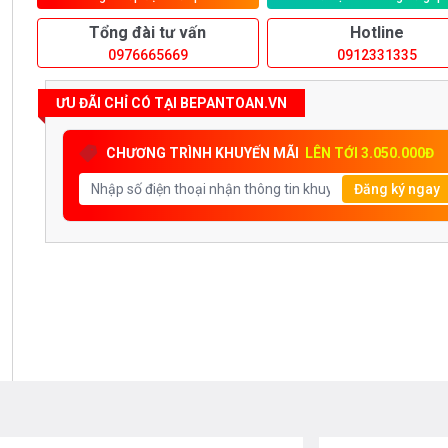
Tổng đài tư vấn
Hotline
0976665669
0912331335
ƯU ĐÃI CHỈ CÓ TẠI BEPANTOAN.VN
CHƯƠNG TRÌNH KHUYẾN MÃI
LÊN TỚI 3.050.000Đ
Đăng ký ngay