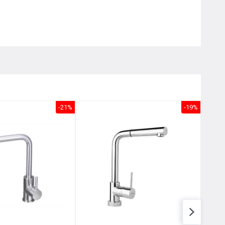
Nôị
0976.665.669
-
0912.331.335
-21%
-19%