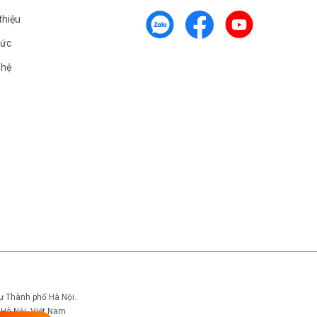
 thiệu
tức
 hệ
ư Thành phố Hà Nội.
Hà Nội, Việt Nam