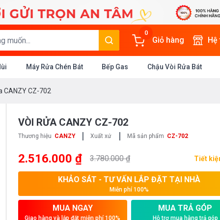
0
Giỏ hàng
Hệ
Mùi
Máy Rửa Chén Bát
Bếp Gas
Chậu Vòi Rửa Bát
ửa CANZY CZ-702
VÒI RỬA CANZY CZ-702
|
|
Thương hiệu
CANZY
Xuất xứ
Mã sản phẩm
CZ-702
2.516.000 ₫
3.780.000 ₫
Tiết ki
KHẢO SÁT - TƯ VẤN LẮP ĐẶT TẠI NHÀ
Miễn phí 100%
MUA NGAY
MUA TRẢ GÓP
Giao hàng và lắp đặt miễn phí 100%
Hỗ trợ mua hàng trả góp