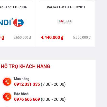
bát Fandi FD-7304
Vòi rửa Hafele HF-C201I
Vòi
 ₫
4.440.000 ₫
4.3
5.650.000 ₫
5.500.000 ₫
HỖ TRỢ KHÁCH HÀNG
Mua hàng
0912 331 335
(7:00 - 20:00)
Bảo hành
0976 665 669
(8:00 - 20:00)